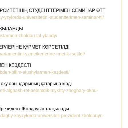
РСИТЕТІНІҢ СТУДЕНТТЕРІМЕН СЕМИНАР ӨТТ
y-yzylorda-universitetini-studentterimen-seminar-tti/
АЛҚЫЛАНДЫ
astarmen-zholdau-tal-ylandy/
РЛЕРІНЕ ҚҰРМЕТ КӨРСЕТІЛДІ
rtamentini-yzmetkerlerine-rmet-k-rsetildi/
МЕН КЕЗДЕСТІ
abden-bilim-alushylarmen-kezdesti/
 оқу орындарының қатарына кірді
iteti-alghash-ret-aelemdik-mykhty-zhoghary-okhu-
 Президент Жолдауын талқылады
ndaghy-khyzylorda-universiteti-prezident-zholdauyn-