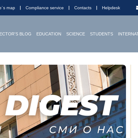
te`s map
Compliance service
Contacts
Helpdesk
ECTOR'S BLOG
EDUCATION
SCIENCE
STUDENTS
INTERNA