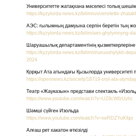
Университетте жатақхана мәселесі толық шешім
https://kyzylorda-news.kz/bilim/universitette-zha
АЭС: ғылымның дамуына серпін беретін тың ж
https://kyzylorda-news.kz/bilim/aes-ghylymnyng-
Шаруашылық департаментінің қызметкерлеріне
https://kyzylorda-news.kz/bilim/sharuashylykh-dep
2024
Қорқыт Ата атындағы Қызылорда университеті
https://opennews.kz/society/18719-oryt-ata-atynday
Театр «Жауказын» представи спектакль «Изоль
https://www.youtube.com/watch?v=UZ8cWfzUyhc
Шәмші сүйген Изольда
https://www.youtube.com/watch?v=xeRDZYuKfqo
Алғаш рет хакатон өткізілді