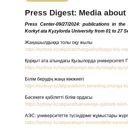
Press Digest: Media abou
Press Center-09/27/2024: publications in the 
Korkyt ata Kyzylorda University from 01 to 27 
Жаңашылдыққа толы оқу жылы
https://syrboyi.kz/akparat/zhangashyldyqqa-toly-o
Қорқыт ата атындағы Қызылорда университеті
https://syrboyi.kz/saysat/qorqyt-ata-atyndaghy-qyz
Білім берудің жаңа көкжиегі
https://syrboyi.kz/akparat/bilim-berwding-zhanga-
Бәсекеге қабілетті білім ордасы
https://syrboyi.kz/akparat/baesekege-qabiletti-bili
АЭС: университетте түсіндірме жұмыстары жүргі
https://syrboyi.kz/akparat/ajes-wniversitette-tuesi