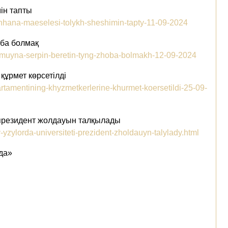
ін тапты
takhhana-maeselesi-tolykh-sheshimin-tapty-11-09-2024
оба болмақ
damuyna-serpin-beretin-tyng-zhoba-bolmakh-12-09-2024
 құрмет көрсетілді
artamentining-khyzmetkerlerine-khurmet-koersetildi-25-09-
 президент жолдауын талқылады
-yzylorda-universiteti-prezident-zholdauyn-talylady.html
да»