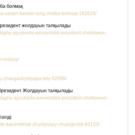
оба болмақ
na-serpin-beretin-tyng-zhoba-bolmaq-182629/
і президент жолдауын талқылады
ndaghy-qyzylorda-wniversiteti-prezident-zholdawyn-
m-ordasy/
ly-zhangashyldyqqa-toly-92088/
і Президент Жолдауын талқылады
ndaghy-qyzylorda-wniversiteti-prezident-zholdawyn-
гізілді
tte-tuesindirme-zhumystary-zhuergizildi-93133/