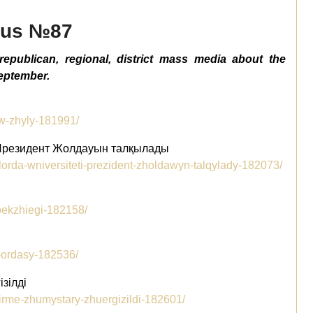
t us №87
republican, regional, district mass media about the
September.
qw-zhyly-181991/
 Президент Жолдауын талқылады
ylorda-wniversiteti-prezident-zholdawyn-talqylady-182073/
koekzhiegi-182158/
m-ordasy-182536/
зілді
ndirme-zhumystary-zhuergizildi-182601/