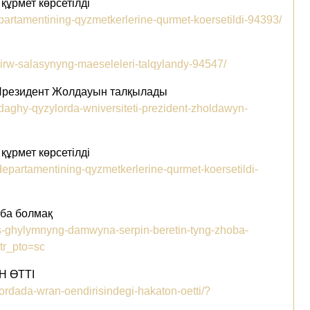
ұрмет көрсетілді
epartamentining-qyzmetkerlerine-qurmet-koersetildi-94393/
ды
dirw-salasynyng-maeseleleri-talqylandy-94547/
 Президент Жолдауын талқылады
ndaghy-qyzylorda-wniversiteti-prezident-zholdawyn-
ұрмет көрсетілді
epartamentining-qyzmetkerlerine-qurmet-koersetildi-
оба болмақ
es-ghylymnyng-damwyna-serpin-beretin-tyng-zhoba-
tr_pto=sc
Н ӨТТІ
lordada-wran-oendirisindegi-hakaton-oetti/?