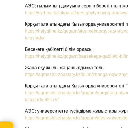
АЭС: ғылымның дамуына серпін беретін тың ж
https://syrboyi.kz/akparat/ajes-ghylymnyng-damwy
Қорқыт ата атындағы Қызылорда университет
https://halyqline.kz/qogam/aleumet/qorqyt-ata-aty
talqylady/
Бәсекеге қабілетті білім ордасы
https://halyqline.kz/qogam/baesekege-qabiletti-bili
Жаңа оқу жылы жаңашылдыққа толы
https://aqmeshit-zhastary.kz/bilim/zhanga-oqw-zhy
Қорқыт ата атындағы Қызылорда университет
https://aqmeshit-zhastary.kz/qogam/qorqyt-ata-aty
talqylady-92179/
АЭС: университетте түсіндірме жұмыстары жүр
https://aqmeshit-zhastary.kz/qogam/ajes-wniversite