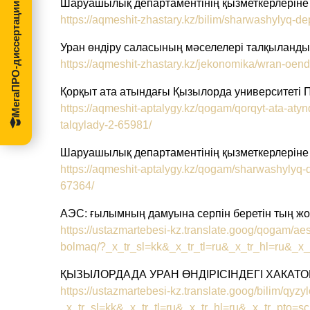
Шаруашылық департаментінің қызметкерлеріне қ
МегаПРО-диссертации
https://aqmeshit-zhastary.kz/bilim/sharwashylyq-d
Уран өндіру саласының мәселелері талқылан
https://aqmeshit-zhastary.kz/jekonomika/wran-oen
Қорқыт ата атындағы Қызылорда университеті
https://aqmeshit-aptalygy.kz/qogam/qorqyt-ata-aty
talqylady-2-65981/
Шаруашылық департаментінің қызметкерлеріне қ
https://aqmeshit-aptalygy.kz/qogam/sharwashylyq-d
67364/
АЭС: ғылымның дамуына серпін беретін тың ж
https://ustazmartebesi-kz.translate.goog/qogam/a
bolmaq/?_x_tr_sl=kk&_x_tr_tl=ru&_x_tr_hl=ru&_x_
ҚЫЗЫЛОРДАДА УРАН ӨНДІРІСІНДЕГІ ХАКАТО
https://ustazmartebesi-kz.translate.goog/bilim/qyzy
_x_tr_sl=kk&_x_tr_tl=ru&_x_tr_hl=ru&_x_tr_pto=sc