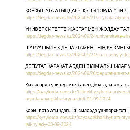
ҚОРҚЫТ АТА АТЫНДАҒЫ ҚЫЗЫЛОРДА УНИВЕ
https://degdar-news.kz/2024/09/21/or-yt-ata-atynda-
УНИВЕРСИТЕТТЕ ЖАСТАРМЕН ЖОЛДАУ Т
https://degdar-news.kz/2024/09/24/universitette-zh
ШАРУАШЫЛЫҚ ДЕПАРТАМЕНТІНІҢ ҚЫЗМЕТКЕ
https://degdar-news.kz/2024/09/24/sharuashyly-depa
ДЕПУТАТ ҚАРАҚАТ АБДЕН БІЛІМ АЛУШЫЛАР
https://degdar-news.kz/2024/09/26/deputat-ara-at-
Қызылорда университеті әлемдік мықты жоғары
https://kyzylorda-news.kz/bilim/khyzylorda-univers
oryndarynyng-khataryna-kirdi-01-09-2024
Қорқыт ата атындағы Қызылорда университеті
https://kyzylorda-news.kz/sayasat/khorkhyt-ata-aty
talkhylady-03-09-2024