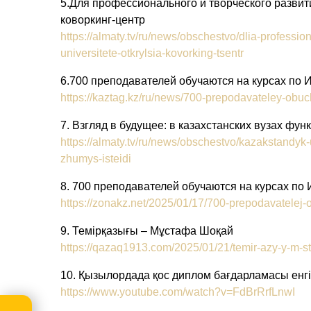
5.Для профессионального и творческого развит
коворкинг-центр
https://almaty.tv/ru/news/obschestvo/dlia-professio
universitete-otkrylsia-kovorking-tsentr
6.700 преподавателей обучаются на курсах по 
https://kaztag.kz/ru/news/700-prepodavateley-obu
7. Взгляд в будущее: в казахстанских вузах ф
https://almaty.tv/ru/news/obschestvo/kazakstandyk
zhumys-isteidi
8. 700 преподавателей обучаются на курсах по 
https://zonakz.net/2025/01/17/700-prepodavatelej-
9. Темірқазығы – Мұстафа Шоқай
https://qazaq1913.com/2025/01/21/temir-azy-y-m-st
10. Қызылордада қос диплом бағдарламасы енгі
https://www.youtube.com/watch?v=FdBrRrfLnwI