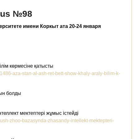
t us №98
рситете имени Коркыт ата 20-24 января
ілім көрмесіне қатысты
91486-aza-stan-al-ash-ret-bett-show-khaly-araly-bilim-k-
тын болды
еллект мектептері жұмыс істейді
-ush-zhoo-bazasynda-zhasandy-intellekt-mektepteri-