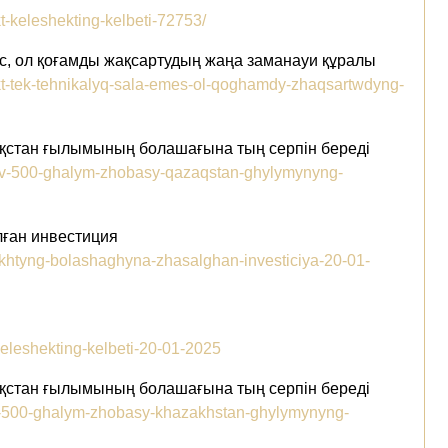
kt-keleshekting-kelbeti-72753/
с, ол қоғамды жақсартудың жаңа заманауи құралы
lekt-tek-tehnikalyq-sala-emes-ol-qoghamdy-zhaqsartwdyng-
зақстан ғылымының болашағына тың серпін береді
baev-500-ghalym-zhobasy-qazaqstan-ghylymynyng-
лған инвестиция
pakhtyng-bolashaghyna-zhasalghan-investiciya-20-01-
-keleshekting-kelbeti-20-01-2025
зақстан ғылымының болашағына тың серпін береді
ev-500-ghalym-zhobasy-khazakhstan-ghylymynyng-