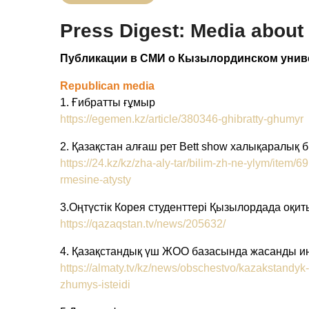
Press Digest: Media abou
Публикации в СМИ о Кызылординском униве
Republican media
1. Ғибратты ғұмыр
https://egemen.kz/article/380346-ghibratty-ghumyr
2. Қазақстан алғаш рет Bett show халықаралық б
https://24.kz/kz/zha-aly-tar/bilim-zh-ne-ylym/item/6
rmesine-atysty
3.Оңтүстік Корея студенттері Қызылордада оқи
https://qazaqstan.tv/news/205632/
4. Қазақстандық үш ЖОО базасында жасанды инт
https://almaty.tv/kz/news/obschestvo/kazakstandyk
zhumys-isteidi