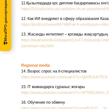
МегаПРО-диссертации
11.Қызылордада қос диплом бағдарламасы енгіз
https://24.kz/kz/zha-aly-tar/bilim-zh-ne-ylym/item
12. Как ИИ внедряют в сферу образования Каза
https://profit.kz/news/68749/Kak-II-vnedryaut-v-sf
13. Жасанды интеллект – қоғамды жақсартудың
https://seykhuninfo.kz/kogam/13147-zhasandy-inte
zamanaui-raly.html
Regional media
14. Возрос спрос на it-специалистов
https://www.youtube.com/watch?v=Qb09OUkTfC8
15. IT мамандарға сұраныс жоғары
https://www.youtube.com/watch?v=XP56EU8nm_
16. Обучение по обмену
https://www.youtube.com/watch?v=cwBv2U1__Jg