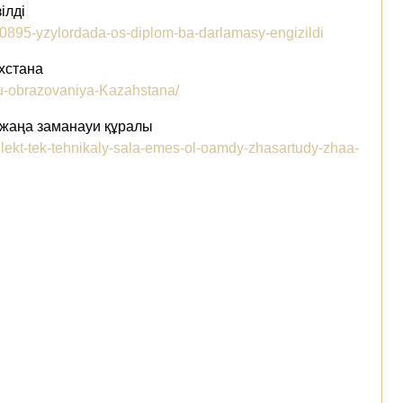
ілді
/690895-yzylordada-os-diplom-ba-darlamasy-engizildi
хстана
eru-obrazovaniya-Kazahstana/
 жаңа заманауи құралы
llekt-tek-tehnikaly-sala-emes-ol-oamdy-zhasartudy-zhaa-
E