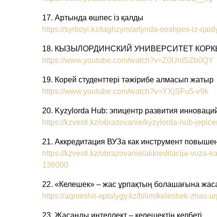
17. Артында өшпес із қалды
https://syrboyi.kz/taghzym/artynda-oeshpes-iz-qal
18. КЫЗЫЛОРДИНСКИЙ УНИВЕРСИТЕТ КОРК
https://www.youtube.com/watch?v=Z0UnISZb0QY
19. Корей студенттері тәжірибе алмасып жатыр
https://www.youtube.com/watch?v=YXjSFu5-v9k
20. Kyzylorda Hub: эпицентр развития инноваци
https://kzvesti.kz/obrazovanie/kyzylorda-hub-jepice
21. Аккредитация ВУЗа как инструмент повыше
https://kzvesti.kz/obrazovanie/akkreditacija-vuza-
136000
22. «Келешек» – жас ұрпақтың болашағына жас
https://aqmeshit-aptalygy.kz/bilim/keleshek-zhas-
23. Жасанды интеллект – келешектің келбеті