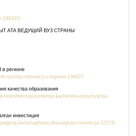
dy-189325/
ЫТ АТА ВЕДУЩИЙ ВУЗ СТРАНЫ
й в регионе
ntr-razvitija-innovacij-v-regione-136027
ния качества образования
kak-instrument-povyshenija-kachestva-obrazovanija-
алған инвестиция
urpaqtyng-bolashaghyna-zhasalghan-investicija-72773/