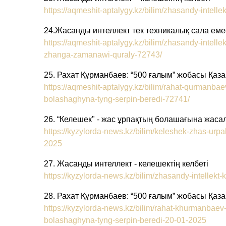
https://aqmeshit-aptalygy.kz/bilim/zhasandy-intelle
24.Жасанды интеллект тек техникалық сала еме
https://aqmeshit-aptalygy.kz/bilim/zhasandy-intel
zhanga-zamanawi-quraly-72743/
25. Рахат Құрманбаев: “500 ғалым” жобасы Қа
https://aqmeshit-aptalygy.kz/bilim/rahat-qurman
bolashaghyna-tyng-serpin-beredi-72741/
26. “Келешек" - жас ұрпақтың болашағына жаса
https://kyzylorda-news.kz/bilim/keleshek-zhas-ur
2025
27. Жасанды интеллект - келешектің келбеті
https://kyzylorda-news.kz/bilim/zhasandy-intellekt
28. Рахат Құрманбаев: “500 ғалым” жобасы Қа
https://kyzylorda-news.kz/bilim/rahat-khurmanba
bolashaghyna-tyng-serpin-beredi-20-01-2025