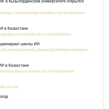
ия: в Кызылординском университете открылся
nalnogo-i-tvorcheskogo-razvitiia-v-kyzylordinskom-
ИИ в Казахстане
chayutsya-na-kursakh-po-ii-v-kazakhstane-
ункционируют школы ИИ
-ush-zhoo-bazasynda-zhasandy-intellekt-mektepteri-
ИИ в Казахстане
obuchayutsya-na-kursax-po-ii-v-kazaxstane/
afa-sho-aj/
зілді