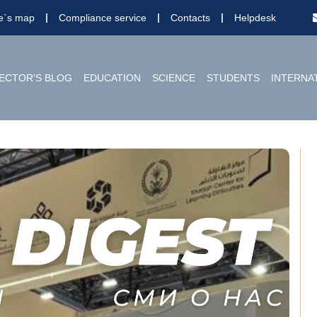
te`s map
Compliance service
Contacts
Helpdesk
ECTOR'S BLOG
EDUCATION
SCIENCE
STUDENTS
INTERNA