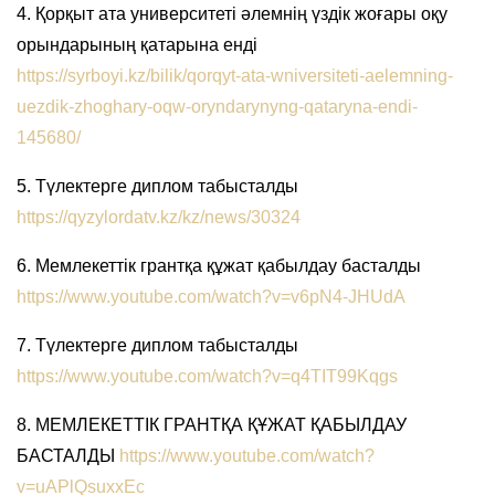
4. Қорқыт ата университеті әлемнің үздік жоғары оқу
орындарының қатарына енді
https://syrboyi.kz/bilik/qorqyt-ata-wniversiteti-aelemning-
uezdik-zhoghary-oqw-oryndarynyng-qataryna-endi-
145680/
5. Түлектерге диплом табысталды
https://qyzylordatv.kz/kz/news/30324
6. Мемлекеттік грантқа құжат қабылдау басталды
https://www.youtube.com/watch?v=v6pN4-JHUdA
7. Түлектерге диплом табысталды
https://www.youtube.com/watch?v=q4TIT99Kqgs
8. МЕМЛЕКЕТТІК ГРАНТҚА ҚҰЖАТ ҚАБЫЛДАУ
БАСТАЛДЫ
https://www.youtube.com/watch?
v=uAPlQsuxxEc