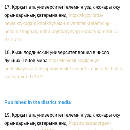
17. Қорқыт ата университеті әлемнің үздік жоғары оқу
орындарының қатарына енді
https://kyzylorda-
news.kz/kogam/khorkhyt-ata-universiteti-aelemning-
uezdik-zhoghary-okhu-oryndarynyng-khataryna-endi-13-
07-2023
18. Кызылординский университет вошел в число
лучших ВУЗов мира
https://kzvesti.kz/glavnye-
novosti/kyzylordinskij-universitet-voshel-v-chislo-luchshih-
vuzov-mira-97057/
Published in the district media
19. Қорқыт ата университеті әлемнің үздік жоғары оқу
орындарының қатарына енді
https://zhanaqorgan-