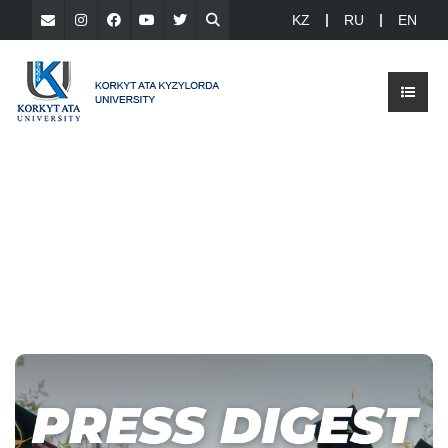
KZ
RU
EN