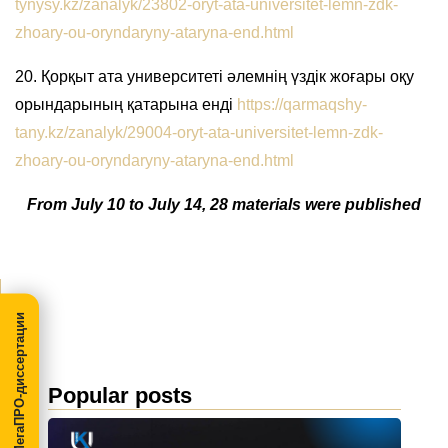
tynysy.kz/zanalyk/23802-oryt-ata-universitet-lemn-zdk-
zhoary-ou-oryndaryny-ataryna-end.html
20. Қорқыт ата университеті әлемнің үздік жоғары оқу
орындарының қатарына енді
https://qarmaqshy-
tany.kz/zanalyk/29004-oryt-ata-universitet-lemn-zdk-
zhoary-ou-oryndaryny-ataryna-end.html
From July 10 to July 14, 28 materials were published
МегаПРО-диссертации
Popular posts