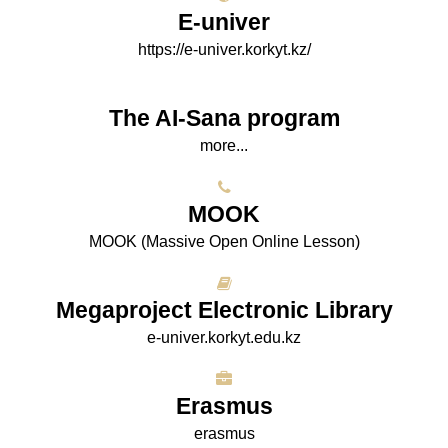
E-univer
https://e-univer.korkyt.kz/
The AI-Sana program
more...
МООK
МООK (Massive Open Online Lesson)
Megaproject Electronic Library
e-univer.korkyt.edu.kz
Erasmus
erasmus