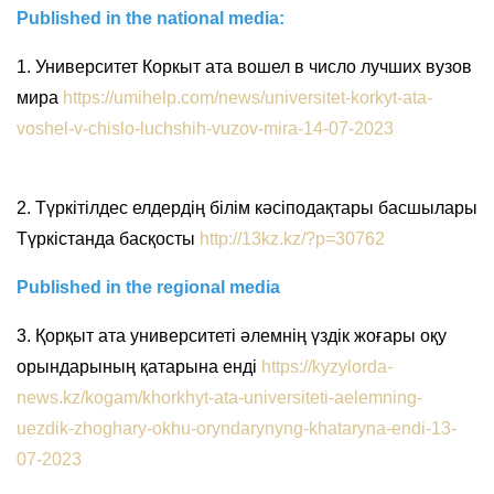
Published in the national media:
1. Университет Коркыт ата вошел в число лучших вузов
мира
https://umihelp.com/news/universitet-korkyt-ata-
voshel-v-chislo-luchshih-vuzov-mira-14-07-2023
2. Түркітілдес елдердің білім кәсіподақтары басшылары
Түркістанда басқосты
http://13kz.kz/?p=30762
Published in the regional media
3. Қорқыт ата университеті әлемнің үздік жоғары оқу
орындарының қатарына енді
https://kyzylorda-
news.kz/kogam/khorkhyt-ata-universiteti-aelemning-
uezdik-zhoghary-okhu-oryndarynyng-khataryna-endi-13-
07-2023