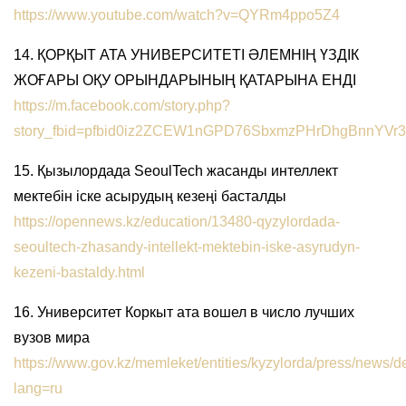
https://www.youtube.com/watch?v=QYRm4ppo5Z4
14. ҚОРҚЫТ АТА УНИВЕРСИТЕТІ ӘЛЕМНІҢ ҮЗДІК
ЖОҒАРЫ ОҚУ ОРЫНДАРЫНЫҢ ҚАТАРЫНА ЕНДІ
https://m.facebook.com/story.php?
story_fbid=pfbid0iz2ZCEW1nGPD76SbxmzPHrDhgBnnYV
15. Қызылордада SeoulTech жасанды интеллект
мектебін іске асырудың кезеңі басталды
https://opennews.kz/education/13480-qyzylordada-
seoultech-zhasandy-intellekt-mektebin-iske-asyrudyn-
kezeni-bastaldy.html
16. Университет Коркыт ата вошел в число лучших
вузов мира
https://www.gov.kz/memleket/entities/kyzylorda/press/news/d
lang=ru