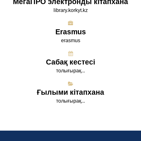
МегаПРО электронды кітапхана
library.korkyt.kz
Erasmus
erasmus
Сабақ кестесі
толығырақ...
Ғылыми кітапхана
толығырақ...