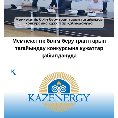
Мемлекеттік білім беру гранттарын
тағайындау конкурсына құжаттар
қабылдануда
19 шілде 2022
толығырақ...