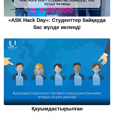
«ASK Hack Day»: Студенттер байқауда
бас жүлде иеленді
20 шілде 2022
толығырақ...
Қауымдастырылған