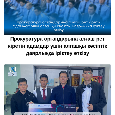
Прокуратура органдарына алғаш рет
кіретін адамдар үшін алғашқы кәсіптік
даярлыққа іріктеу өткізу
21 шілде 2022
толығырақ...