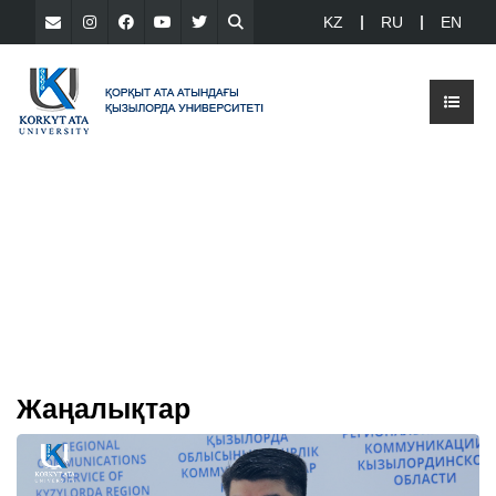
KZ
RU
EN
Жаңалықтар