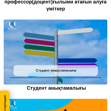
профессор(доцент)ғылыми атағын алуға
үміткер
20 шілде 2022
толығырақ...
Студент анықтамалығы
20 шілде 2022
толығырақ...