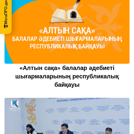
МегаПРО-диссертации
­­­«Алтын сақа» балалар әдебиеті
шығармаларының республикалық
байқауы
20 шілде 2022
толығырақ...