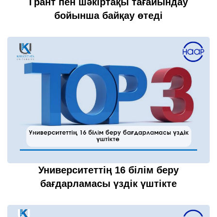
Грант пен шәкіртақы тағайындау
бойынша байқау өтеді
22 шілде 2022
толығырақ...
Университеттің 16 білім беру
бағдарламасы үздік үштікте
21 шілде 2022
толығырақ...