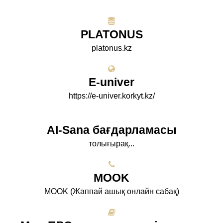
PLATONUS
platonus.kz
E-univer
https://e-univer.korkyt.kz/
AI-Sana бағдарламасы
толығырақ...
МООK
МООK (Жаппай ашық онлайн сабақ)