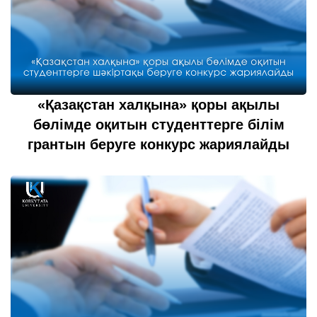
«Қазақстан халқына» қоры ақылы
бөлімде оқитын студенттерге білім
грантын беруге конкурс жариялайды
25 шілде 2022
толығырақ...