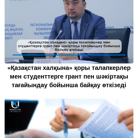
«Қазақстан халқына» қоры талапкерлер
мен студенттерге грант пен шәкіртақы
тағайындау бойынша байқау өткізеді
27 шілде 2022
толығырақ...