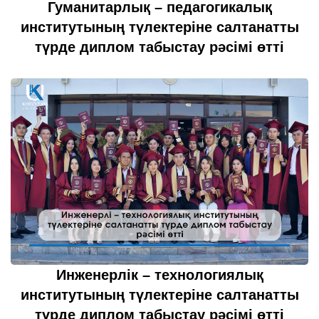
Гуманитарлық – педагогикалық
институтының түлектеріне салтанатты
түрде диплом табыстау рәсімі өтті
15 шілде 2022
толығырақ...
Инженерлік – технологиялық
институтының түлектеріне салтанатты
түрде диплом табыстау рәсімі өтті