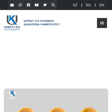
KZ
RU
EN