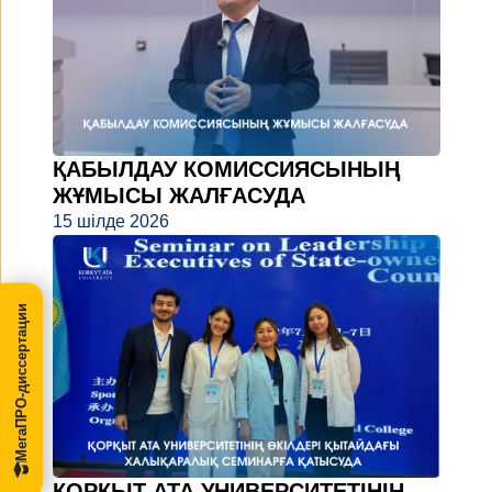
ҚАБЫЛДАУ КОМИССИЯСЫНЫҢ
ЖҰМЫСЫ ЖАЛҒАСУДА
15 шілде 2026
МегаПРО-диссертации
ҚОРҚЫТ АТА УНИВЕРСИТЕТІНІҢ