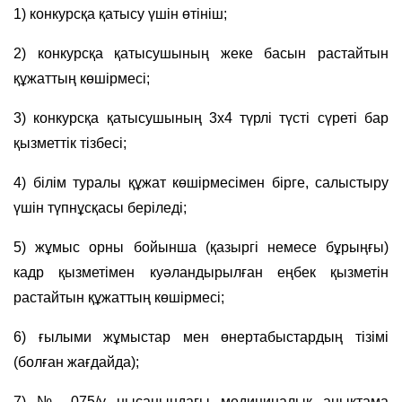
1) конкурсқа қатысу үшін өтініш;
2) конкурсқа қатысушының жеке басын растайтын
құжаттың көшірмесі;
3) конкурсқа қатысушының 3х4 түрлі түсті сүреті бар
қызметтік тізбесі;
4) білім туралы құжат көшірмесімен бірге, салыстыру
үшін түпнұсқасы беріледі;
5) жұмыс орны бойынша (қазыргі немесе бұрыңғы)
кадр қызметімен куәландырылған еңбек қызметін
растайтын құжаттың көшірмесі;
6) ғылыми жұмыстар мен өнертабыстардың тізімі
(болған жағдайда);
7) № 075/у нысанындағы медициналық анықтама