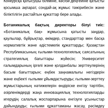
Конкурсқа қатысушы біліміне, кәсіби деңгейіне қатысты
қосымша ақпарат, сондай-ақ жұмыс тәжірибесін және
біліктілігін растайтын құжаттар бере алады.
Ботаникалық бақтың директоры білуі тиіс:
«Ботаникалық бақ» жұмысына қатысты заңдар,
қаулылар, бұйрықтар, өкімдер, стандарттар мен басқа
нормативтік және әдістемелік құжаттарды; Қазақстан
Республикасының ғылыми-технологиялық саясатының
стратегиялық бағыттары жүйесін; Университет
ғалымдарының іргелі және қолданбалы зерттеулерінің
басым бағыттарын; еңбек заңнамалығы негіздерін
және еңбекті ғылыми ұйымдастыруды; ғылыми-зерттеу
жұмыстарының нәтижелерін өндіріске енгізу тәртібін,
әзірленімдерді жаңа инновациялық технологияларды
игерудің салалық жоспарларына енгізуге ұсыныстар
дайындауды; ғылыми құжаттаманы жасау, рәсімдеу