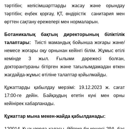
тәртібін; келісімшарттарды жасау және орындау
тәртібін; еңбек қорғау, ҚТ, өндірістік санитария мен
өрттен сақтану ережелері мен нормаларын.
Ботаникалық бақтың директорының біліктілік
талаптары:
Тиісті мамандық бойынша жоғары және/
немесе жоғары оқу орнынан кейінгі білім. Жұмыс өтілі
кемінде 3 жыл. Ғылыми дәрежесі болған,
докторантураны бітірген және тағылымдамадан өткен
жағдайда-жұмыс өтіліне талаптар қойылмайды.
Құжаттарды қабылдау мерзімі: 19.12.2023 ж. сағат
17:00-ге дейін. Байқаудың өтетін күні мен орны
кейінірек хабарланады.
Құжаттар мына мекен-жайда қабылданады:
120014, Қызылорда қаласы, Әйтеке би көшесі 29А, бас