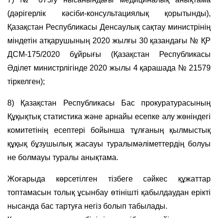
(дәрігерлік кәсіби-консультациялық қорытынды),
Қазақстан Республикасы Денсаулық сақтау министрінің
міндетін атқарушының 2020 жылғы 30 қазандағы № ҚР
ДСМ-175/2020 бұйрығы (Қазақстан Республикасы
Әділет министрлігінде 2020 жылы 4 қарашада № 21579
тіркелген);
8) Қазақстан Республикасы Бас прокуратурасының
Құқықтық статистика және арнайы есепке алу жөніндегі
комитетінің есептері бойынша тұлғаның қылмыстық
құқық бұзушылық жасауы туралымәліметтердің болуы
не болмауы туралы анықтама.
Жоғарыда көрсетілген тiзбеге сәйкес құжаттар
топтамасын толық ұсынбау өтінішті қабылдаудан ерікті
нысанда бас тартуға негіз болып табылады.