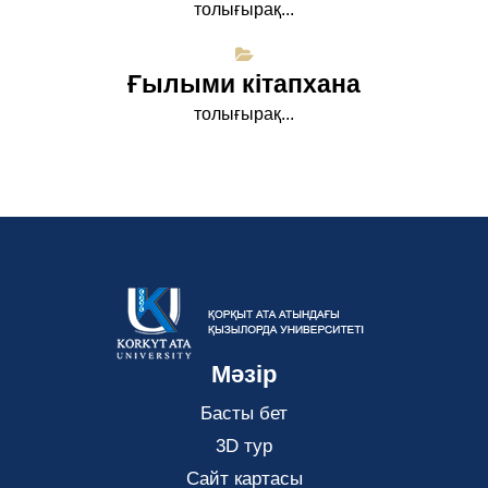
толығырақ...
Ғылыми кітапхана
толығырақ...
Мәзір
Басты бет
3D тур
Сайт картасы