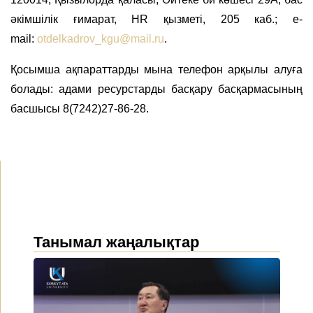
әкімшілік ғимарат, HR қызметі, 205 каб.; e-
mail:
otdelkadrov_kgu@mail.ru
.
Қосымша ақпараттарды мына телефон арқылы алуға
болады: адами ресурстарды басқару басқармасының
басшысы 8(7242)27-86-28.
Танымал жаңалықтар