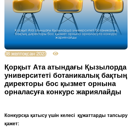
08 желтоқсан 2023
4958
Қорқыт Ата атындағы Қызылорда
университеті ботаникалық бақтың
директоры бос қызмет орнына
орналасуға конкурс жариялайды
Конкурсқа қатысу үшін келесі құжаттарды тапсыру
қажет: