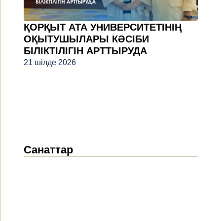
ҚОРҚЫТ АТА УНИВЕРСИТЕТІНІҢ
ОҚЫТУШЫЛАРЫ КӘСІБИ
БІЛІКТІЛІГІН АРТТЫРУДА
21 шілде 2026
Санаттар
Жаңалықтар
(1914)
Хабарландырулар
(489)
БАҚ біз туралы
(154)
Жобалар
(10)