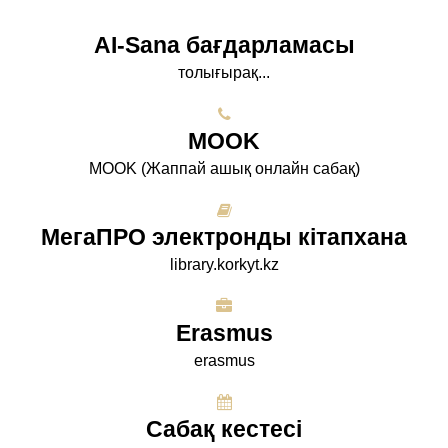
AI-Sana бағдарламасы
толығырақ...
МООK
МООK (Жаппай ашық онлайн сабақ)
МегаПРО электронды кітапхана
library.korkyt.kz
Erasmus
erasmus
Сабақ кестесі