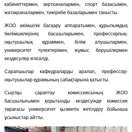
кабинеттермен, зертханалармен, спорт базасымен,
жатақханалармен, тәжірибе базаларымен танысты.
ЖОО әкімшілік басқару аппаратымен, құрылымдық
бөлімшелерінің басшыларымен, профессорлық-
оқытушылық құраммен, білім алушылармен,
университет түлектерімен, жұмыс берушілермен
кездесулер өткізілді.
Сарапшылар кафедраларды аралап, профессор-
оқытушылар құрамының сабақтарына қатысты.
Сыртқы сараптау комиссиясының ЖОО
басшылығымен қорытынды кездесуінде комиссия
төрағасы университет қызметін жетілдіру бойынша
ұсыныстар айтты.