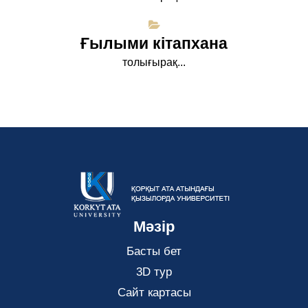
Ғылыми кітапхана
толығырақ...
Мәзір
Басты бет
3D тур
Сайт картасы