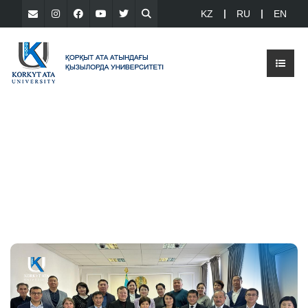
KZ
RU
EN