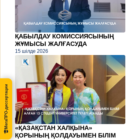
ҚАБЫЛДАУ КОМИССИЯСЫНЫҢ
ЖҰМЫСЫ ЖАЛҒАСУДА
15 шілде 2026
МегаПРО-диссертации
«ҚАЗАҚСТАН ХАЛҚЫНА»
ҚОРЫНЫҢ ҚОЛДАУЫМЕН БІЛІМ