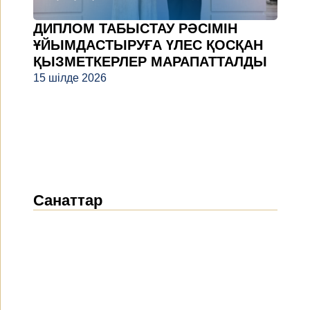
ДИПЛОМ ТАБЫСТАУ РӘСІМІН
ҰЙЫМДАСТЫРУҒА ҮЛЕС ҚОСҚАН
ҚЫЗМЕТКЕРЛЕР МАРАПАТТАЛДЫ
15 шілде 2026
Санаттар
Жаңалықтар
(1914)
Хабарландырулар
(489)
БАҚ біз туралы
(154)
Жобалар
(10)