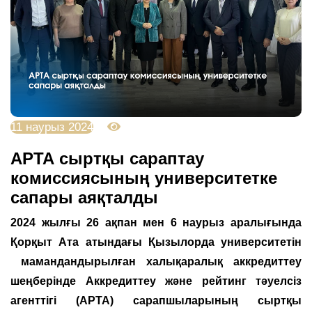
11 наурыз 2024
3303
АРТА сыртқы сараптау
комиссиясының университетке
сапары аяқталды
2024 жылғы 26 ақпан мен 6 наурыз аралығында
Қорқыт Ата атындағы Қызылорда университетін
мамандандырылған халықаралық аккредиттеу
шеңберінде Аккредиттеу және рейтинг тәуелсіз
агенттігі (АРТА) сарапшыларының сыртқы