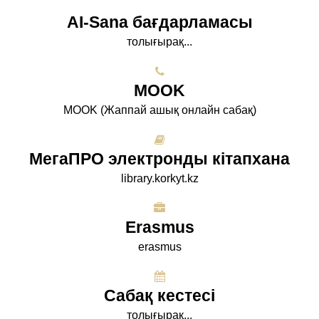
AI-Sana бағдарламасы
толығырақ...
МООK
МООK (Жаппай ашық онлайн сабақ)
МегаПРО электронды кітапхана
library.korkyt.kz
Erasmus
erasmus
Сабақ кестесі
толығырақ...