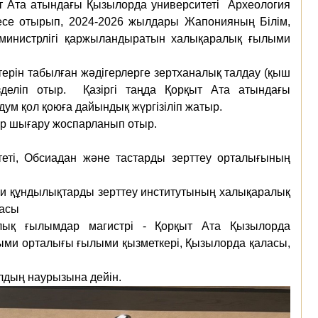
т Ата атындағы Қызылорда университеті
Археология
есе отырып, 2024-2026 жылдары Жапонияның Білім,
 министрлігі қаржыландыратын халықаралық ғылыми
терін табылған жәдігерлерге зертханалық талдау (қыш
деліп отыр.
Қазіргі таңда Қорқыт Ата атындағы
ум қол қоюға дайындық жүргізіліп жатыр.
р шығару жоспарланып отыр.
теті, Обсиадан және тастарды зерттеу орталығының
ни құндылықтарды зерттеу институтының халықаралық
ласы
рлық ғылымдар магистрі - Қорқыт Ата Қызылорда
ыми орталығы ғылыми қызметкері, Қызылорда қаласы,
лдың наурызына дейін.