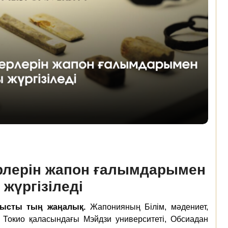
ерлерін жапон ғалымдарымен
жүргізіледі
тысты тың жаңалық.
Жапонияның Білім, мәдениет,
і Токио қаласындағы Мэйдзи университеті, Обсиадан