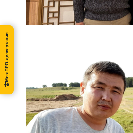
МегаПРО-диссертации