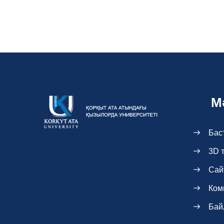
М
Бас
3D 
Сай
Ком
Бай