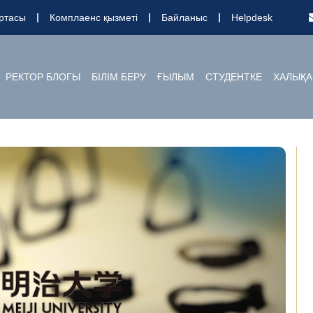
ртасы
Комплаенс қызметі
Байланыс
Helpdesk
РЕКТОР БЛОГЫ
БІЛІМ БЕРУ
ҒЫЛЫМ
СТУДЕНТКЕ
ХАЛЫҚА