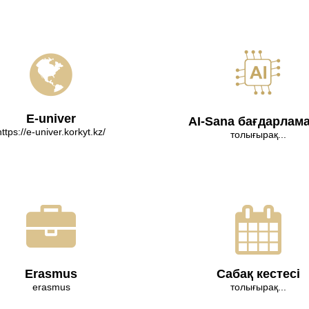
E-univer
AI-Sana бағдарлам
https://e-univer.korkyt.kz/
толығырақ...
Erasmus
Сабақ кестесі
erasmus
толығырақ...