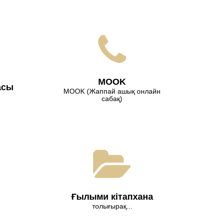
МООK
асы
МООK (Жаппай ашық онлайн
сабақ)
Ғылыми кітапхана
толығырақ...