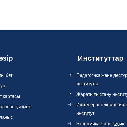
әзір
Институттар
ты бет
Педагогика және дәстүр
институты
тур
Жаратылыстану инстит
т картасы
Инженерлі-технология
плаенс қызметі
институт
ланыс
Экономика және құқық