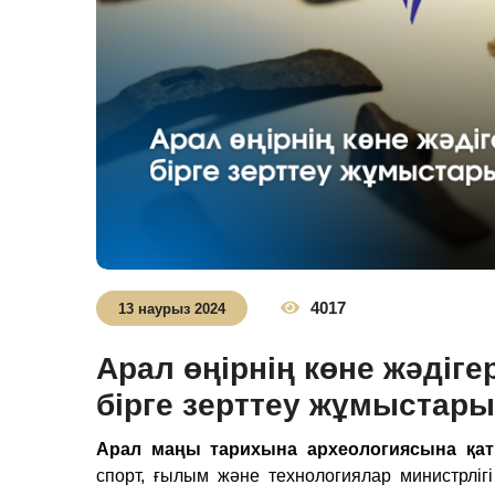
4017
13 наурыз 2024
Арал өңірнің көне жәдіг
бірге зерттеу жұмыстары 
Арал маңы тарихына археологиясына қа
спорт, ғылым және технологиялар министрліг