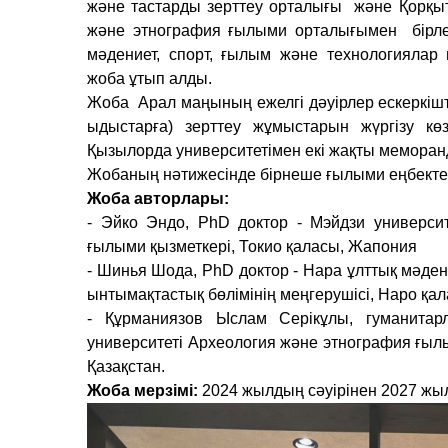
және тастарды зерттеу орталығы
және Қорқы
және этнография ғылыми орталығымен
бірл
мәдениет, спорт, ғылым және технологиялар
жоба ұтып алды.
Жоба
Арал маңының ежелгі дәуірлер ескеркіш
ыдыстарға) зерттеу жұмыстарын жүргізу көз
Қызылорда университетімен екі жақты меморанд
Жобаның нәтижесінде бірнеше ғылыми еңбекте
Жоба авторлары:
- Эйко Эндо, PhD доктор - Мэйдзи универси
ғылыми қызметкері, Токио қаласы, Жапония
- Шинья Шода, PhD доктор - Нара ұлттық мәде
ынтымақтастық бөлімінің меңгерушісі, Наро қа
- Құрманиязов Ыслам Серікұлы, гуманита
университеті Археология және этнография ғыл
Қазақстан.
Жоба мерзімі:
2024 жылдың сәуірінен 2027 жы