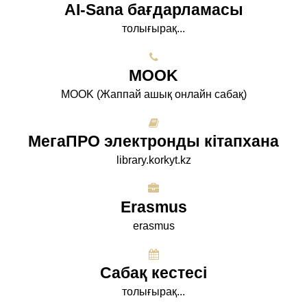
AI-Sana бағдарламасы
толығырақ...
МООK
МООK (Жаппай ашық онлайн сабақ)
МегаПРО электронды кітапхана
library.korkyt.kz
Erasmus
erasmus
Сабақ кестесі
толығырақ...