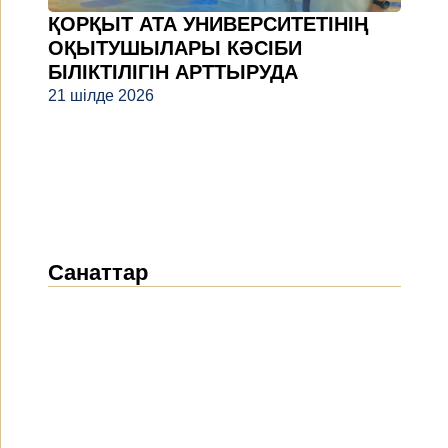
ҚОРҚЫТ АТА УНИВЕРСИТЕТІНІҢ
ОҚЫТУШЫЛАРЫ КӘСІБИ
БІЛІКТІЛІГІН АРТТЫРУДА
21 шілде 2026
Санаттар
Жаңалықтар
(1914)
Хабарландырулар
(489)
БАҚ біз туралы
(154)
Жобалар
(10)