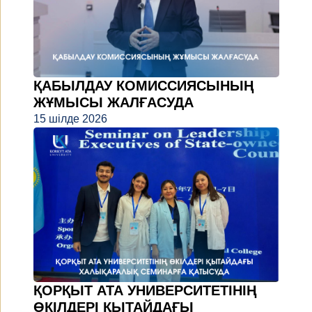
ҚАБЫЛДАУ КОМИССИЯСЫНЫҢ
ЖҰМЫСЫ ЖАЛҒАСУДА
15 шілде 2026
ҚОРҚЫТ АТА УНИВЕРСИТЕТІНІҢ
ӨКІЛДЕРІ ҚЫТАЙДАҒЫ