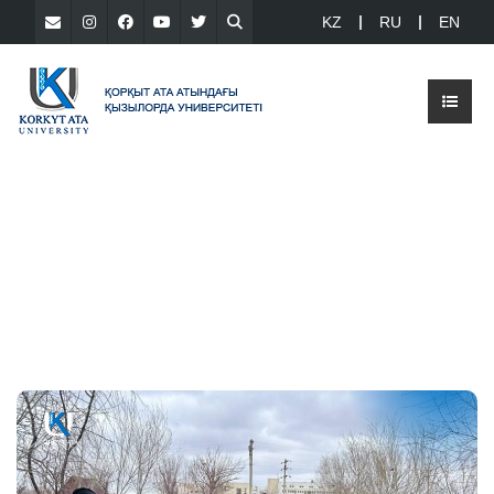
KZ
RU
EN