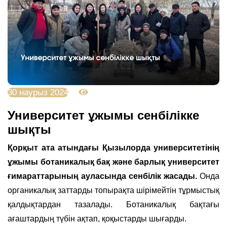
30 наурыз 2024
2670
Университет ұжымы сенбілікке
шықты
Қорқыт ата атындағы Қызылорда университетінің
ұжымы ботаникалық бақ және барлық университет
ғимараттарының ауласында сенбілік жасады.
Онда
органикалық заттарды топырақта шірімейтін тұрмыстық
қалдықтардан тазалады. Ботаникалық бақтағы
ағаштардың түбін ақтап, қоқыстарды шығарды.