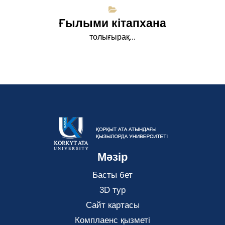
Ғылыми кітапхана
толығырақ...
Мәзір
Басты бет
3D тур
Сайт картасы
Комплаенс қызметі