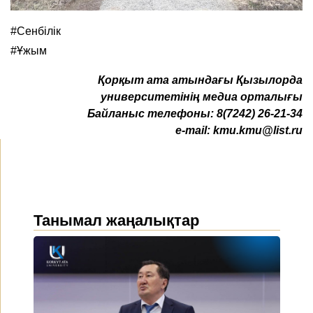
#Сенбілік
#Ұжым
Қ
орқыт ата атындағы Қызылорда
университетінің медиа орталығы
Байланыс телефоны:
8(7242) 26-21-34
e-mail:
kmu.kmu@list.ru
Танымал жаңалықтар