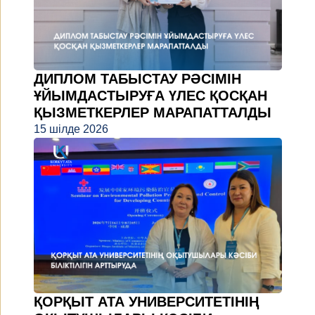
ДИПЛОМ ТАБЫСТАУ РӘСІМІН
ҰЙЫМДАСТЫРУҒА ҮЛЕС ҚОСҚАН
ҚЫЗМЕТКЕРЛЕР МАРАПАТТАЛДЫ
15 шілде 2026
ҚОРҚЫТ АТА УНИВЕРСИТЕТІНІҢ