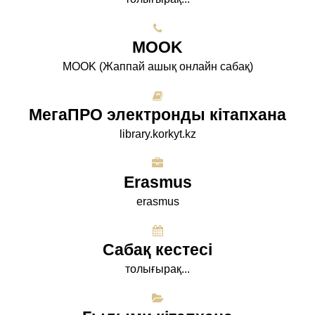
МООK
МООK (Жаппай ашық онлайн сабақ)
МегаПРО электронды кітапхана
library.korkyt.kz
Erasmus
erasmus
Сабақ кестесі
толығырақ...