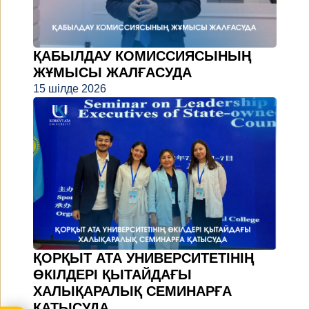
ҚАБЫЛДАУ КОМИССИЯСЫНЫҢ
ЖҰМЫСЫ ЖАЛҒАСУДА
15 шілде 2026
ҚОРҚЫТ АТА УНИВЕРСИТЕТІНІҢ
ӨКІЛДЕРІ ҚЫТАЙДАҒЫ
ХАЛЫҚАРАЛЫҚ СЕМИНАРҒА
ҚАТЫСУДА