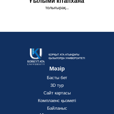
Ғылыми кітапхана
толығырақ...
Мәзір
Басты бет
3D тур
Сайт картасы
Комплаенс қызметі
Байланыс