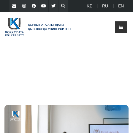
KZ
RU
EN