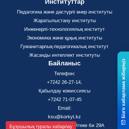
Институттар
Педагогика және дәстүрлі өнер институты
Жаратылыстану институты
Инженерлі-технологиялық институт
Экономика және құқық институты
Гуманитарлық-педагогикалық институт
Жасанды интеллект институты
Бізге хабарлама жіберіңіз
Байланыс
Телефон:
+7242 26-27-14,
Қабылдау комиссиясы
+7242 71-07-45
Email:
ksu@korkyt.kz
Қызылорда қаласы, Әйтеке би 29А
Бұзушылық туралы хабарлау