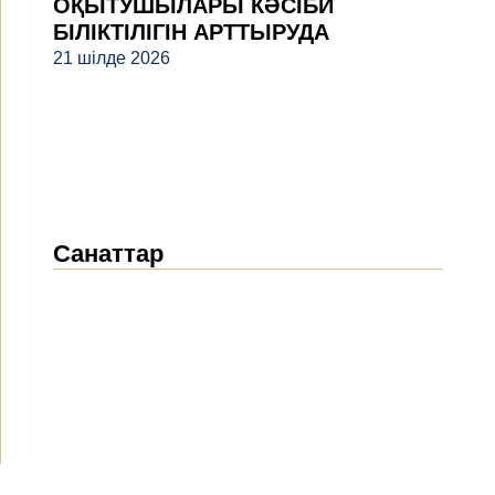
ОҚЫТУШЫЛАРЫ КӘСІБИ
БІЛІКТІЛІГІН АРТТЫРУДА
21 шілде 2026
Санаттар
Жаңалықтар
(1914)
Хабарландырулар
(489)
БАҚ біз туралы
(154)
Жобалар
(10)