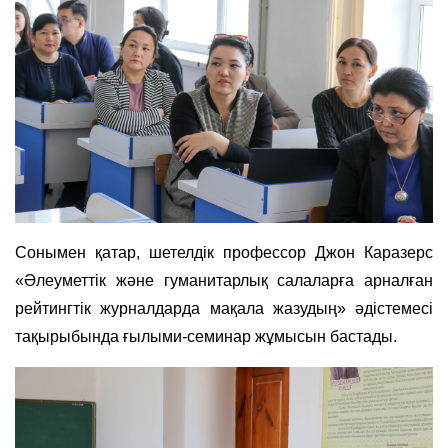
Сонымен қатар, шетелдік профессор Джон Каразерс
«Әлеуметтік және гуманитарлық салаларға арналған
рейтингтік журналдарда мақала жазудың» әдістемесі
тақырыбында ғылыми-семинар жұмысын бастады.