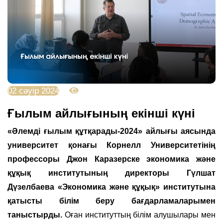
02 сәуір 2024
2847
Ғылым айлығының екінші күні
«Әлемді ғылым құтқарады-2024» айлығы аясында
университет қонағы Корнелл Университетінің
профессоры Джон Каразерске экономика және
құқық институтының директоры Гүлшат
Дүзелбаева «Экономика және құқық» институтына
қатысты білім беру бағдарламаларымен
таныстырды.
Оған институттың білім алушылары мен