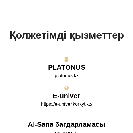
Қолжетімді қызметтер
PLATONUS
platonus.kz
E-univer
https://e-univer.korkyt.kz/
AI-Sana бағдарламасы
толығырақ...