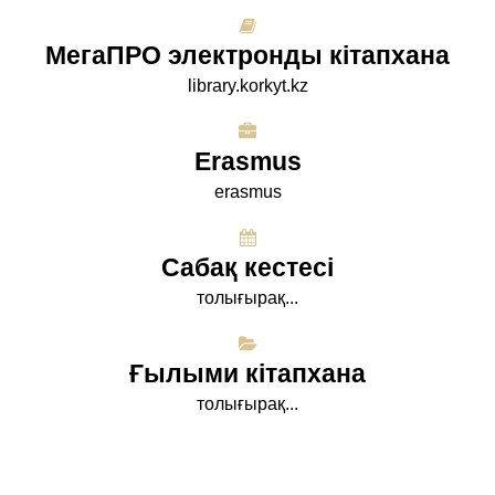
МегаПРО электронды кітапхана
library.korkyt.kz
Erasmus
erasmus
Сабақ кестесі
толығырақ...
Ғылыми кітапхана
толығырақ...