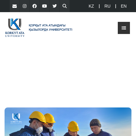
KZ
RU
EN