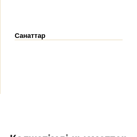
Санаттар
Жаңалықтар
(1912)
Хабарландырулар
(489)
БАҚ біз туралы
(154)
Жобалар
(10)