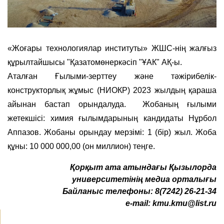
«Жоғары технологиялар институты» ЖШС-нің жалғыз
құрылтайшысы "Қазатомөнеркәсіп "ҰАК" АҚ-ы.
Аталған Ғылыми-зерттеу және тәжірибелік-
конструкторлық жұмыс (НИОКР) 2023 жылдың қараша
айынан бастап орындалуда. Жобаның ғылыми
жетекшісі: химия ғылымдарының кандидаты Нұрбол
Аппазов. Жобаны орындау мерзімі: 1 (бір) жыл. Жоба
құны: 10 000 000,00 (он миллион) теңге.
Қ
орқыт ата атындағы Қызылорда
университетінің медиа орталығы
Байланыс телефоны:
8(7242) 26-21-34
e-mail:
kmu.kmu@list.ru