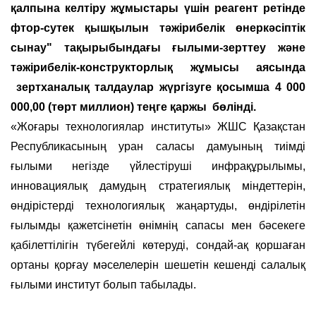
қалпына келтіру жұмыстары үшін реагент ретінде
фтор-сутек қышқылын тәжірибелік өнеркәсіптік
сынау" тақырыбындағы ғылыми-зерттеу және
тәжірибелік-конструкторлық жұмысы аясында
зертханалық талдаулар жүргізуге қосымша 4 000
000,00 (төрт миллион) теңге қаржы бөлінді.
«Жоғары технологиялар институты» ЖШС Қазақстан
Республикасының уран саласы дамуының тиімді
ғылыми негізде үйлестіруші инфрақұрылымы,
инновациялық дамудың стратегиялық міндеттерін,
өндірістерді технологиялық жаңартуды, өндірілетін
ғылымды қажетсінетін өнімнің сапасы мен бәсекеге
қабілеттілігін түбегейлі көтеруді, сондай-ақ қоршаған
ортаны қорғау мәселелерін шешетін кешенді салалық
ғылыми институт болып табылады.