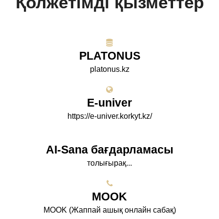
Қолжетімді қызметтер
PLATONUS
platonus.kz
E-univer
https://e-univer.korkyt.kz/
AI-Sana бағдарламасы
толығырақ...
МООK
МООK (Жаппай ашық онлайн сабақ)