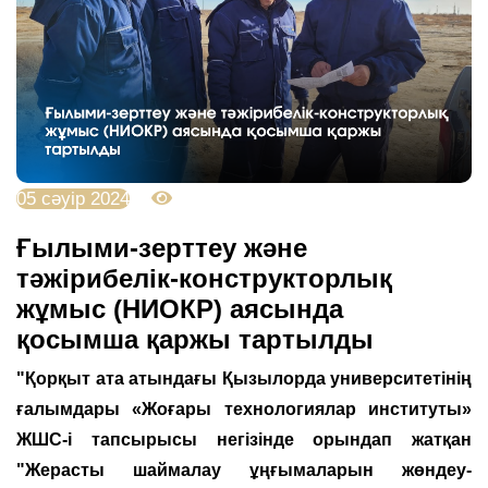
05 сәуір 2024
3063
Ғылыми-зерттеу және
тәжірибелік-конструкторлық
жұмыс (НИОКР) аясында
қосымша қаржы тартылды
"Қорқыт ата атындағы Қызылорда университетінің
ғалымдары «Жоғары технологиялар институты»
ЖШС-і тапсырысы негізінде орындап жатқан
"Жерасты шаймалау ұңғымаларын жөндеу-