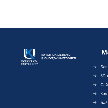
М
Бас
3D 
Сай
Ком
Бай