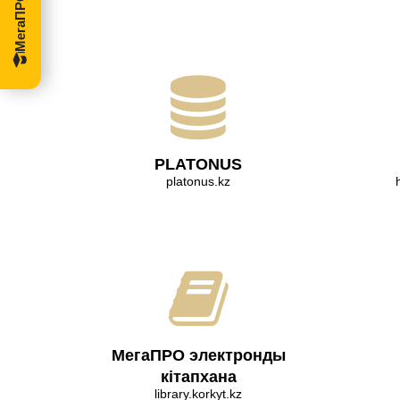
PLATONUS
platonus.kz
МегаПРО электронды
кітапхана
library.korkyt.kz