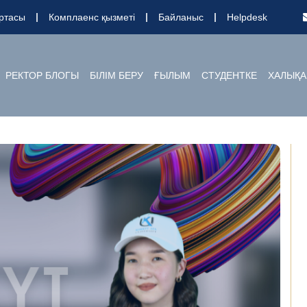
ртасы
Комплаенс қызметі
Байланыс
Helpdesk
РЕКТОР БЛОГЫ
БІЛІМ БЕРУ
ҒЫЛЫМ
СТУДЕНТКЕ
ХАЛЫҚА