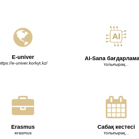
E-univer
AI-Sana бағдарлам
https://e-univer.korkyt.kz/
толығырақ...
Erasmus
Сабақ кестесі
erasmus
толығырақ...