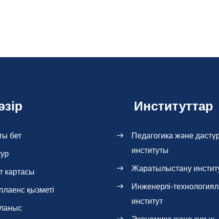
әзір
Институттар
ты бет
Педагогика және дәстүр
институты
тур
Жаратылыстану инстит
т картасы
Инженерлі-технология
плаенс қызметі
институт
ланыс