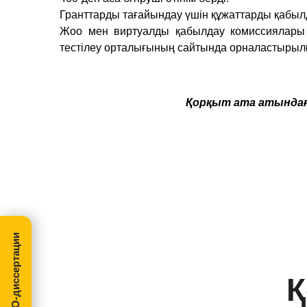
Гранттарды тағайындау үшін құжаттарды қабыл
Жоо мен виртуалды қабылдау комиссиялары 
тестілеу орталығының сайтында орналастыры
Қорқыт ата атындағ
МегаПРО-диссертации
Қ