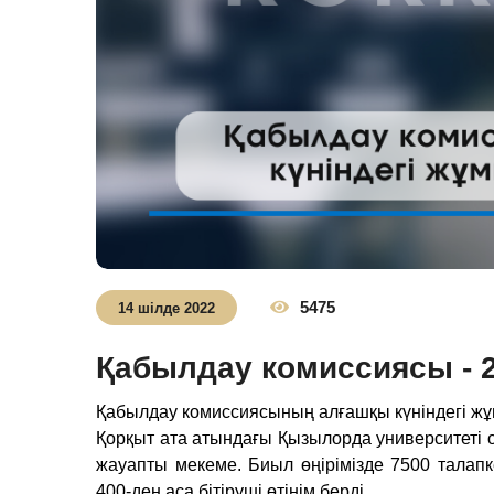
5475
14 шілде 2022
Қабылдау комиссиясы - 
Қабылдау комиссиясының алғашқы күніндегі 
Қорқыт ата атындағы Қызылорда университеті о
жауапты мекеме. Биыл өңірімізде 7500 талап
400-ден аса бітіруші өтінім берді.