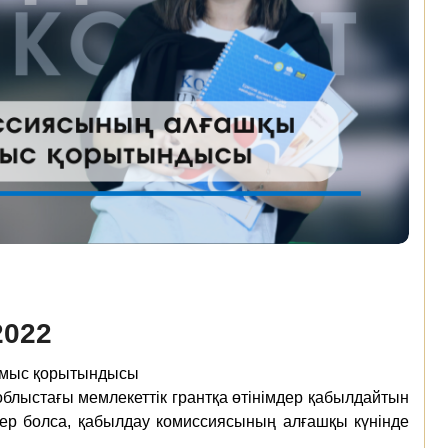
2022
жұмыс қорытындысы
блыстағы мемлекеттік грантқа өтінімдер қабылдайтын
кер болса, қабылдау комиссиясының алғашқы күнінде