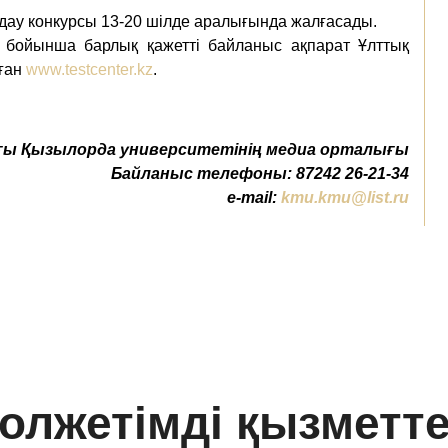
дау конкурсы 13-20 шілде аралығында жалғасады.
бойынша барлық қажетті байланыс ақпарат Ұлттық
лған
www.testcenter.kz
.
ы Қызылорда университетінің медиа орталығы
Байланыс телефоны: 87242 26-21-34
e-mail:
kmu.kmu@list.ru
олжетімді қызметт