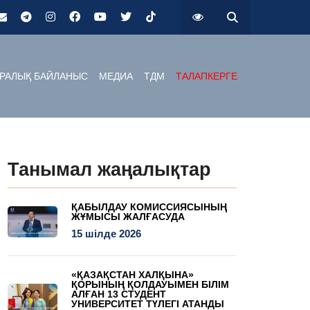
РАЛЫҚ БАЙЛАНЫС
МЕДИА
ТДМ
ТАЛАПКЕРГЕ
Танымал жаңалықтар
ҚАБЫЛДАУ КОМИССИЯСЫНЫҢ
ЖҰМЫСЫ ЖАЛҒАСУДА
15 шілде 2026
«ҚАЗАҚСТАН ХАЛҚЫНА»
ҚОРЫНЫҢ ҚОЛДАУЫМЕН БІЛІМ
АЛҒАН 13 СТУДЕНТ
УНИВЕРСИТЕТ ТҮЛЕГІ АТАНДЫ