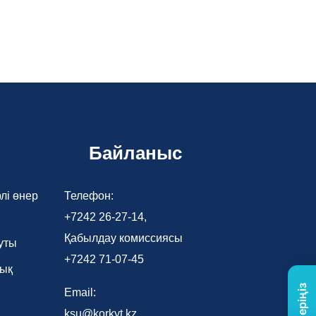
Байланыс
лі өнер
Телефон:
+7242 26-27-14,
Қабылдау комиссиясы
уты
+7242 71-07-45
лық
Email:
ksu@korkyt.kz