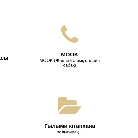
МООK
асы
МООK (Жаппай ашық онлайн
сабақ)
Ғылыми кітапхана
толығырақ...