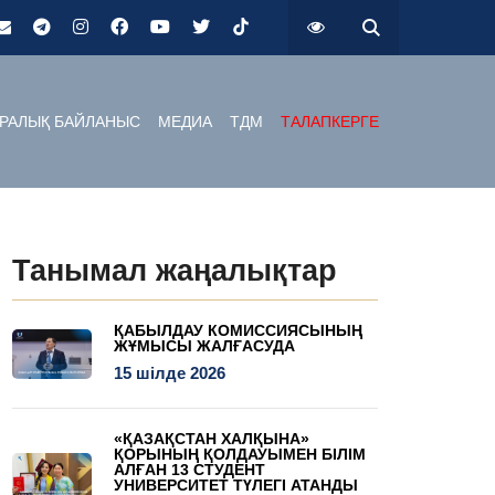
РАЛЫҚ БАЙЛАНЫС
МЕДИА
ТДМ
ТАЛАПКЕРГЕ
Танымал жаңалықтар
ҚАБЫЛДАУ КОМИССИЯСЫНЫҢ
ЖҰМЫСЫ ЖАЛҒАСУДА
15 шілде 2026
«ҚАЗАҚСТАН ХАЛҚЫНА»
ҚОРЫНЫҢ ҚОЛДАУЫМЕН БІЛІМ
АЛҒАН 13 СТУДЕНТ
УНИВЕРСИТЕТ ТҮЛЕГІ АТАНДЫ