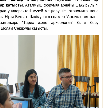
ар қатысты.
Аталмыш форумға арнайы шақырылып,
рда университеті музей меңгерушісі, экономика және
сы Ырза Бекзат Шәкімұратқызы мен “Археология және
зметкері, “Тарих және археология” білім беру
 Ыслам Серікұлы қатысты.