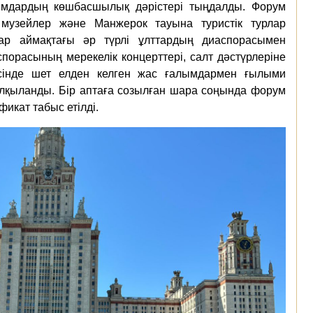
лымдардың көшбасшылық дәрістері тыңдалды. Форум
музейлер және Манжерок тауына туристік турлар
ар аймақтағы әр түрлі ұлттардың диаспорасымен
спорасының мерекелік концерттері, салт дәстүрлеріне
есінде шет елден келген жас ғалымдармен ғылыми
лқыланды. Бір аптаға созылған шара соңында форум
кат табыс етілді.