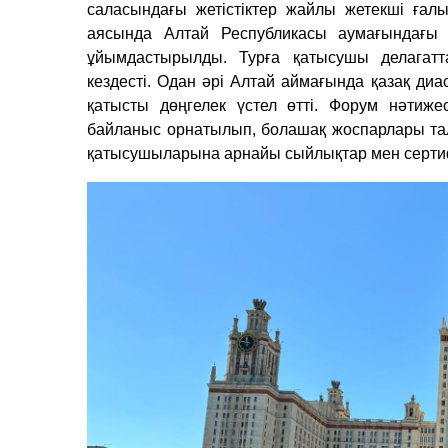
саласындағы жетістіктер жайлы жетекші ға
аясында Алтай Республикасы аумағындағы 
ұйымдастырылды. Турға қатысушы делагатт
кездесті. Одан әрі Алтай аймағында қазақ диа
қатысты дөңгелек үстел өтті. Форум нәтиж
байланыс орнатылып, болашақ жоспарлары та
қатысушыларына арнайы сыйлықтар мен сертифи