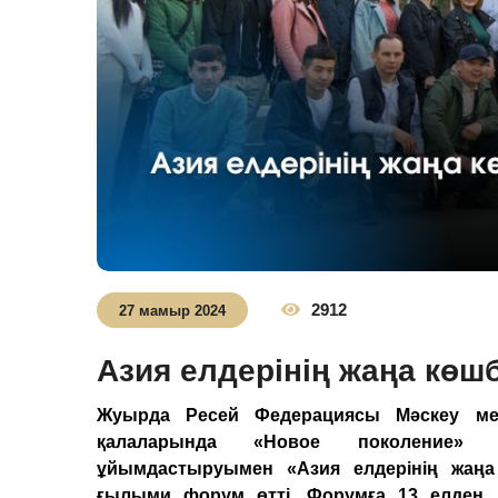
2912
27 мамыр 2024
Азия елдерінің жаңа кө
Жуырда Ресей Федерациясы Мәскеу мен
қалаларында «Новое поколение» 
ұйымдастыруымен «Азия елдерінің жаңа
ғылыми форум өтті. Форумға 13 елден 1