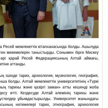
Ресей мемлекеттік кітапханасында болды. Ашылуда
ерген мекемелерін таныстырды. Сонымен бірге Мәскеу
 әрі қарай Ресей Федерациясының Алтай аймағы,
етіне аттанды.
 ішінде тарих, археология, музеология, география,
ша болды. Алтай мемлекеттік университетінің «Түркі
ының тарихы және қазіргі заман» атты кешенді жоба
десу өтті. Кездесуде Алтай әлемінің тарихы және
 үстелдер ұйымдастырылды. Университет жанындағы
ының нәтижелері тарих, этнография, археология