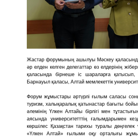
Жастар форумының ашылуы Мәскеу қаласында 
әр елден келген делегаттар өз елдерінің жіб
қаласында бірнеше іс шараларға қатысып,
Барнауыл қаласы, Алтай мемлекеттік университ
Форум жұмыстары әртүрлі ғылым саласы соның
туризм, халықаралық қатынастар бағыты бойын
әлемінің Үлкен Алтайы бірлігі мен тұтастығ
аясында университетттің ғалымдарымен кез
көршілес Қазақстан тарихы туралы дөңгелек
«Үлкен Алтай» ғылыми оқу орталығы жұмыс