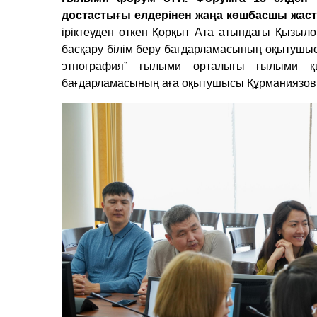
достастығы елдерінен жаңа көшбасшы жаст
іріктеуден өткен Қорқыт Ата атындағы Қызыло
басқару білім беру бағдарламасының оқытушы
этнография” ғылыми орталығы ғылыми қы
бағдарламасының аға оқытушысы Құрманиязов