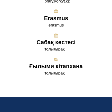
library.korkyt.kz
Erasmus
erasmus
Сабақ кестесі
толығырақ...
Ғылыми кітапхана
толығырақ...