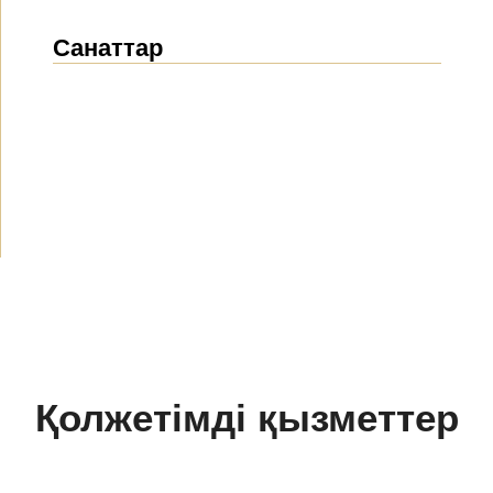
Санаттар
Жаңалықтар
(1912)
Хабарландырулар
(489)
БАҚ біз туралы
(154)
Жобалар
(10)
Қолжетімді қызметтер