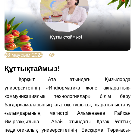
28 маусым 2024
2717
Құттықтаймыз!
Қорқыт Ата атындағы Қызылорда
университетінің «Информатика және ақпараттық-
коммуникациялық технологиялар» білім беру
бағдарламаларының аға оқытушысы, жаратылыстану
ғылымдарының магистрі Альменаева Райхан
Өмірзаққызына
Абай атындағы Қазақ Ұлттық
педагогикалық университетінің Басқарма Төрағасы-