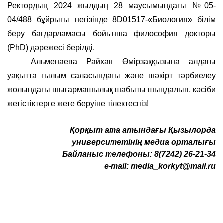
Ректордың 2024 жылдың 28 маусымындағы №05-
04/488 бұйрығы негізінде 8D01517-«Биология» білім
беру бағдарламасы бойынша философия докторы
(PhD) дәрежесі берілді.
Альменаева Райхан Өмірзаққызына алдағы
уақытта ғылым саласындағы және шәкірт тәрбиелеу
жолындағы шығармашылық шабыты шыңдалып, кәсіби
жетістіктерге жете беруіне тілектеспіз!
Қ
орқыт ата атындағы Қызылорда
университетінің медиа орталығы
Байланыс телефоны:
8(7242) 26-21-34
e-mail:
media_korkyt@mail.ru