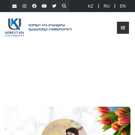
KZ
RU
EN