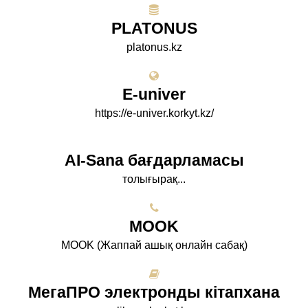
PLATONUS
platonus.kz
E-univer
https://e-univer.korkyt.kz/
AI-Sana бағдарламасы
толығырақ...
МООK
МООK (Жаппай ашық онлайн сабақ)
МегаПРО электронды кітапхана