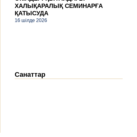
ХАЛЫҚАРАЛЫҚ СЕМИНАРҒА
ҚАТЫСУДА
16 шілде 2026
Санаттар
Жаңалықтар
(1912)
Хабарландырулар
(489)
БАҚ біз туралы
(154)
Жобалар
(10)