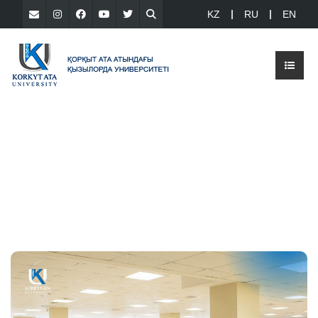
KZ
RU
EN