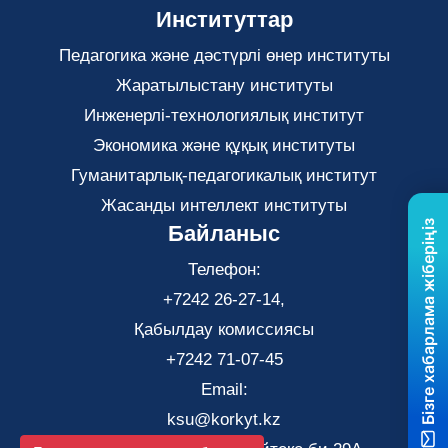
Институттар
Педагогика және дәстүрлі өнер институты
Жаратылыстану институты
Инженерлі-технологиялық институт
Экономика және құқық институты
Гуманитарлық-педагогикалық институт
Жасанды интеллект институты
Бізге хабарлама жіберіңіз
Байланыс
Телефон:
+7242 26-27-14,
Қабылдау комиссиясы
+7242 71-07-45
Email:
ksu@korkyt.kz