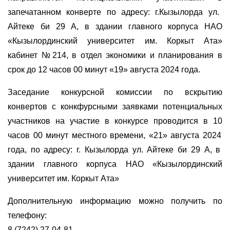
запечатанном конверте
по адресу:
г.Кызылорда ул.
Айтеке би 29 А, в здании главного корпуса
НАО
«Кызылординский университет им. Коркыт Ата»
кабинет №
214, в отдел экономики и планирования
в
срок до 12 часов 00 минут «
19
»
августа
20
24
года.
Заседание конкурсной комиссии по вскрытию
конвертов с конкфурсными заявками потенциальных
участников на участие в конкурсе проводится в 10
часов 00 минут
местного времени,
«
21
»
августа
20
24
года
, по адресу:
г. Кызылорда ул. Айтеке би 29 А, в
здании главного корпуса
НАО «Кызылординский
университет им. Коркыт Ата»
Дополнительную информацию можно получить по
телефону:
8 (7
24
2)
27
-
04
-
81,