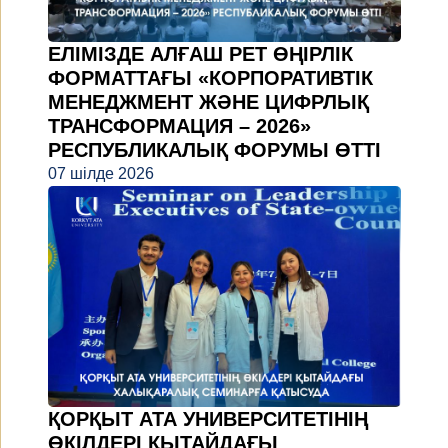
ЕЛІМІЗДЕ АЛҒАШ РЕТ ӨҢІРЛІК
ФОРМАТТАҒЫ «КОРПОРАТИВТІК
МЕНЕДЖМЕНТ ЖӘНЕ ЦИФРЛЫҚ
ТРАНСФОРМАЦИЯ – 2026»
РЕСПУБЛИКАЛЫҚ ФОРУМЫ ӨТТІ
07 шілде 2026
ҚОРҚЫТ АТА УНИВЕРСИТЕТІНІҢ
ӨКІЛДЕРІ ҚЫТАЙДАҒЫ