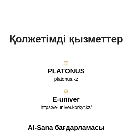
Қолжетімді қызметтер
PLATONUS
platonus.kz
E-univer
https://e-univer.korkyt.kz/
AI-Sana бағдарламасы