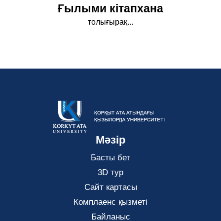
Ғылыми кітапхана
толығырақ...
Мәзір
Басты бет
3D тур
Сайт картасы
Комплаенс қызметі
Байланыс