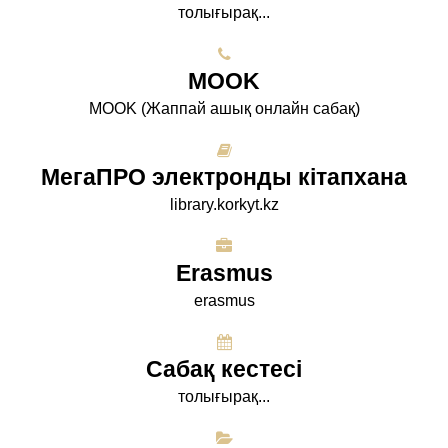
толығырақ...
МООK
МООK (Жаппай ашық онлайн сабақ)
МегаПРО электронды кітапхана
library.korkyt.kz
Erasmus
erasmus
Сабақ кестесі
толығырақ...