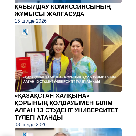
ҚАБЫЛДАУ КОМИССИЯСЫНЫҢ
ЖҰМЫСЫ ЖАЛҒАСУДА
15 шілде 2026
«ҚАЗАҚСТАН ХАЛҚЫНА»
ҚОРЫНЫҢ ҚОЛДАУЫМЕН БІЛІМ
АЛҒАН 13 СТУДЕНТ УНИВЕРСИТЕТ
ТҮЛЕГІ АТАНДЫ
08 шілде 2026