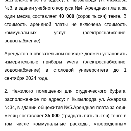
№
3
, в здании учебного корпуса №4. Арендная плата за
один месяц составляет
40 000
(сорок тысяч) тенге. В
стоимость арендной платы не включена стоимость
коммунальных услуг
(электро
снабжение
,
водоснабжение).
Арендатор в обязательном порядке должен
установить
измерительные приборы учета (электро
снабжение
,
водоснабжение) в столов
ой
университета
до 1
сентября
2024 года
.
2
.
Нежилого помещения для студенческого буфета,
расположенное по адресу:
г. Кызылорда ул. Ажарова
№34
, в здании общежития №5.Арендная плата за один
месяц составляет
35 000
(тридцать пять тысяч) тенге в
том числе коммунальные расходы, у
твержденным