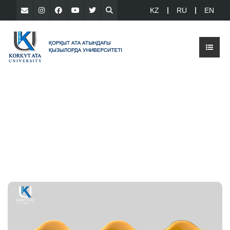
KZ
RU
EN