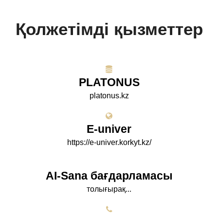
Қолжетімді қызметтер
PLATONUS
platonus.kz
E-univer
https://e-univer.korkyt.kz/
AI-Sana бағдарламасы
толығырақ...