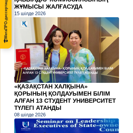
МегаПРО-диссертации
ЖҰМЫСЫ ЖАЛҒАСУДА
15 шілде 2026
«ҚАЗАҚСТАН ХАЛҚЫНА»
ҚОРЫНЫҢ ҚОЛДАУЫМЕН БІЛІМ
АЛҒАН 13 СТУДЕНТ УНИВЕРСИТЕТ
ТҮЛЕГІ АТАНДЫ
08 шілде 2026