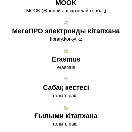
МООK
МООK (Жаппай ашық онлайн сабақ)
МегаПРО электронды кітапхана
library.korkyt.kz
Erasmus
erasmus
Сабақ кестесі
толығырақ...
Ғылыми кітапхана
толығырақ...