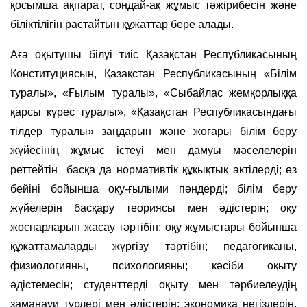
қосымша ақпарат, сондай-ақ жұмыс тәжірибесін және
біліктілігін растайтын құжаттар бере алады.
Аға оқытушы білуі тиіс Қазақстан Республикасының
Конституциясын, Қазақстан Республикасының «Білім
туралы», «Ғылым туралы», «Сыбайлас жемқорлыққа
қарсы күрес туралы», «Қазақстан Республикасындағы
тілдер туралы» заңдарын және жоғары білім беру
жүйесінің жұмыс істеуі мен дамуы мәселелерін
реттейтін басқа да нормативтік құқықтық актілерді; өз
бейіні бойынша оқу-ғылыми пәндерді; білім беру
жүйелерін басқару теориясы мен әдістерін; оқу
жоспарларын жасау тәртібін; оқу жұмыстары бойынша
құжаттамаларды жүргізу тәртібін; педагогиканы,
физиологияны, психологияны; кәсіби оқыту
әдістемесін; студенттерді оқыту мен тәрбиелеудің
заманауи түрлері мен әдістерін; экономика негіздерін,