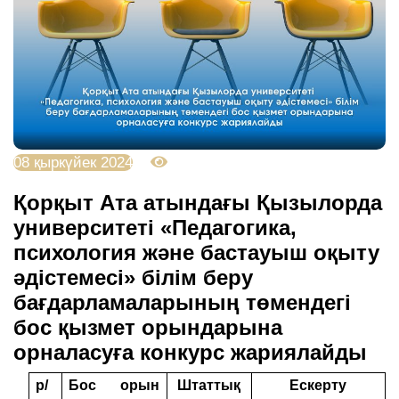
08 қыркүйек 2024
2857
Қорқыт Ата атындағы Қызылорда
университеті «Педагогика,
психология және бастауыш оқыту
әдістемесі» білім беру
бағдарламаларының төмендегі
бос қызмет орындарына
орналасуға конкурс жариялайды
р/
Бос орын
Штаттық
Ескерту