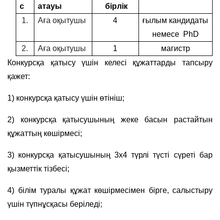
с
атауы
бірлік
1.
Аға оқытушы
4
ғылым кандидаты
немесе
PhD
2.
Аға оқытушы
1
магистр
Конкурсқа қатысу үшін келесі құжаттарды тапсыру
қажет:
1) конкурсқа қатысу үшін өтініш;
2) конкурсқа қатысушының жеке басын растайтын
құжаттың көшірмесі;
3) конкурсқа қатысушының 3х4 түрлі түсті сүреті бар
қызметтік тізбесі;
4) білім туралы құжат көшірмесімен бірге, салыстыру
үшін түпнұсқасы беріледі;