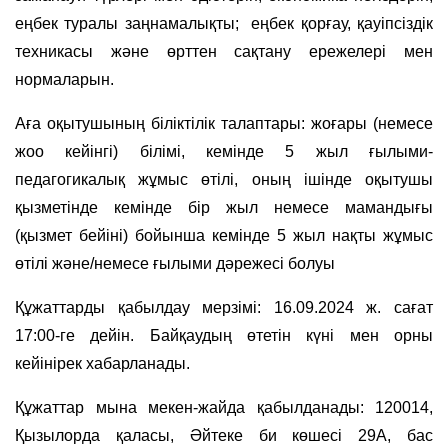
еңбек туралы заңнамалықты; еңбек қорғау, қауіпсіздік
техникасы және өрттен сақтану ережелері мен
нормаларын.
Аға оқытушының біліктілік талаптары: жоғары (немесе
жоо кейінгі) білімі, кемінде 5 жыл ғылыми-
педагогикалық жұмыс өтілі, оның ішінде оқытушы
қызметінде кемінде бір жыл немесе мамандығы
(қызмет бейіні) бойынша кемінде 5 жыл нақты жұмыс
өтілі және/немесе ғылыми дәрежесі болуы
Құжаттарды қабылдау мерзімі: 16.09.2024 ж. сағат
17:00-ге дейін. Байқаудың өтетін күні мен орны
кейінірек хабарланады.
Құжаттар мына мекен-жайда қабылданады: 120014,
Қызылорда қаласы, Әйтеке би көшесі 29А, бас