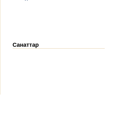
Санаттар
Жаңалықтар
(1914)
Хабарландырулар
(489)
БАҚ біз туралы
(154)
Жобалар
(10)