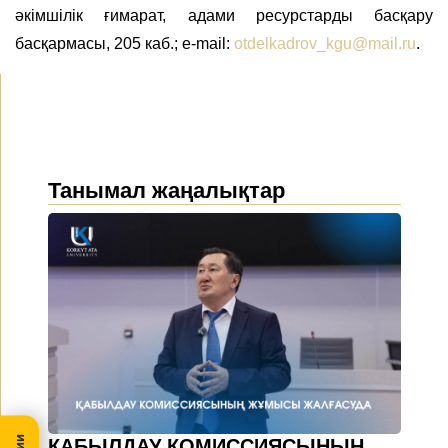
әкімшілік ғимарат, адами ресурстарды басқару
басқармасы, 205 каб.; e-mail:
otdelkadrov_kgu@mail.ru
.
Танымал жаңалықтар
ҚАБЫЛДАУ КОМИССИЯСЫНЫҢ