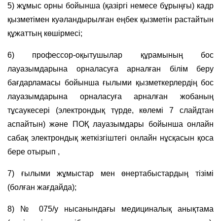
5) жұмыс орны бойынша (қазіргі немесе бұрыңғы) кадр
қызметімен куәландырылған еңбек қызметін растайтын
құжаттың көшірмесі;
6) профессор-оқытушылар құрамының бос
лауазымдарына орналасуға арналған білім беру
бағдарламасы бойынша ғылыми қызметкерлердің бос
лауазымдарына орналасуға арналған жобаның
тұсаукесері (электрондық түрде, көлемі 7 слайдтан
аспайтын) және ПОҚ лауазымдары бойынша онлайн
сабақ электрондық жеткізгіштегі онлайн нұсқасын қоса
бере отырып ,
7) ғылыми жұмыстар мен өнертабыстардың тізімі
(болған жағдайда);
8) № 075/у нысанындағы медициналық анықтама