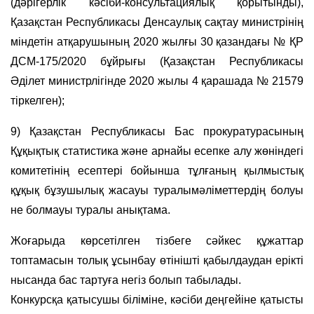
(дәрігерлік кәсіби-консультациялық қорытынды),
Қазақстан Республикасы Денсаулық сақтау министрінің
міндетін атқарушының 2020 жылғы 30 қазандағы № ҚР
ДСМ-175/2020 бұйрығы (Қазақстан Республикасы
Әділет министрлігінде 2020 жылы 4 қарашада № 21579
тіркелген);
9) Қазақстан Республикасы Бас прокуратурасының
Құқықтық статистика және арнайы есепке алу жөніндегі
комитетінің есептері бойынша тұлғаның қылмыстық
құқық бұзушылық жасауы туралымәліметтердің болуы
не болмауы туралы анықтама.
Жоғарыда көрсетілген тiзбеге сәйкес құжаттар
топтамасын толық ұсынбау өтінішті қабылдаудан ерікті
нысанда бас тартуға негіз болып табылады.
Конкурсқа қатысушы біліміне, кәсіби деңгейіне қатысты