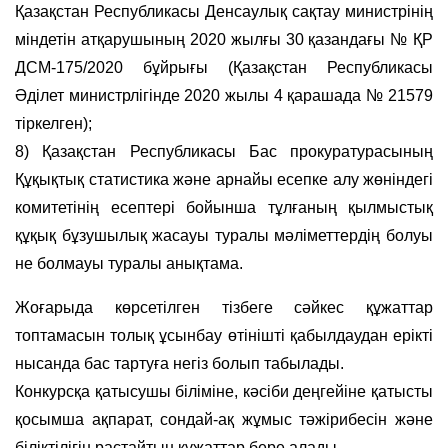
Қазақстан Республикасы Денсаулық сақтау министрінің
міндетін атқарушының 2020 жылғы 30 қазандағы № ҚР
ДСМ-175/2020 бұйрығы (Қазақстан Республикасы
Әділет министрлігінде 2020 жылы 4 қарашада № 21579
тіркелген);
8) Қазақстан Республикасы Бас прокуратурасының
Құқықтық статистика және арнайы есепке алу жөніндегі
комитетінің есептері бойынша тұлғаның қылмыстық
құқық бұзушылық жасауы туралы мәліметтердің болуы
не болмауы туралы анықтама.
Жоғарыда көрсетілген тiзбеге сәйкес құжаттар
топтамасын толық ұсынбау өтінішті қабылдаудан ерікті
нысанда бас тартуға негіз болып табылады.
Конкурсқа қатысушы біліміне, кәсіби деңгейіне қатысты
қосымша ақпарат, сондай-ақ жұмыс тәжірибесін және
біліктілігін растайтын құжаттар бере алады.