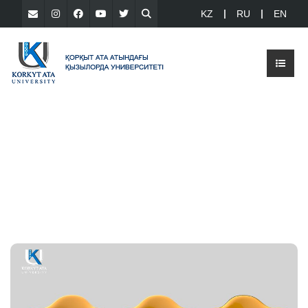
KZ
RU
EN