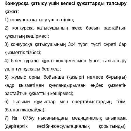
Конкурсқа қатысу үшін келесі құжаттарды тапсыру
қажет:
1) конкурсқа қатысу үшін өтініш;
2) конкурсқа қатысушының жеке басын растайтын
құжаттың көшірмесі;
3) конкурсқа қатысушының 3х4 түрлі түсті сүреті бар
қызметтік тізбесі;
4) білім туралы құжат көшірмесімен бірге, салыстыру
үшін түпнұсқасы беріледі;
5) жұмыс орны бойынша (қазыргі немесе бұрыңғы)
кадр қызметімен куәландырылған еңбек қызметін
растайтын құжаттың көшірмесі;
6) ғылыми жұмыстар мен өнертабыстардың тізімі
(болған жағдайда);
7) № 075/у нысанындағы медициналық анықтама
(дәрігерлік кәсіби-консультациялық қорытынды),