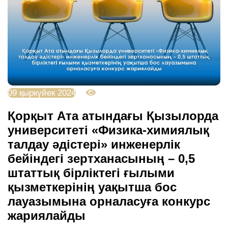
09 қыркүйек 2024
2575
Қорқыт Ата атындағы Қызылорда
университеті «Физика-химиялық
талдау әдістері» инженерлік
бейіндегі зертханасының – 0,5
штаттық бірліктегі ғылыми
қызметкерінің уақытша бос
лауазымына орналасуға конкурс
жариялайды