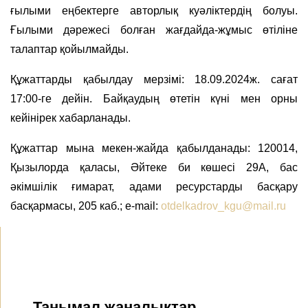
ғылыми еңбектерге авторлық куәліктердің болуы.
Ғылыми дәрежесі болған жағдайда-жұмыс өтіліне
талаптар қойылмайды.
Құжаттарды қабылдау мерзімі: 18.09.2024ж. сағат
17:00-ге дейін. Байқаудың өтетін күні мен орны
кейінірек хабарланады.
Құжаттар мына мекен-жайда қабылданады:
120014,
Қызылорда қаласы, Әйтеке би көшесі 29А, бас
әкімшілік ғимарат, адами ресурстарды басқару
басқармасы, 205 каб.; e-mail:
otdelkadrov_kgu@mail.ru
Танымал жаңалықтар