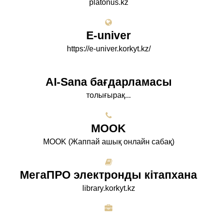
platonus.kz
E-univer
https://e-univer.korkyt.kz/
AI-Sana бағдарламасы
толығырақ...
МООK
МООK (Жаппай ашық онлайн сабақ)
МегаПРО электронды кітапхана
library.korkyt.kz