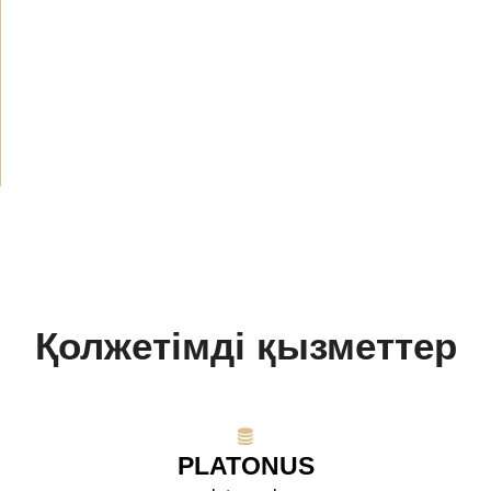
Жаңалықтар
(1914)
Хабарландырулар
(489)
БАҚ біз туралы
(154)
Жобалар
(10)
Қолжетімді қызметтер
PLATONUS