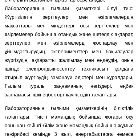
Лабораторияның ғылыми қызметкері білуі тиіс:
Жүргізілетін зерттеулер мен әзірлемелердің
мақсаттары мен міндеттері, осы зерттеулер мен
әзірлемелер бойынша отандық және шетелдік ақпарат,
зерттеулер мен әзірлемелерді жоспарлау мен
ұйымдастырудың, эксперименттер мен бақылаулар
жүргізудің, ақпаратты жалпылау мен өңдеудің, оның
ішінде электрондық-есептеу техникасын қолдана
отырып жүргізудің заманауи әдістері мен құралдары,
Ғылым туралы заңнаманың негіздері, еңбек
заңнамасы, ішкі еңбек өрт қауіпсіздігі талаптары.
Лабораторияның ғылыми қызметкерінің біліктілік
талаптары: Тиісті мамандық бойынша жоғары оқу
орнынан кейінгі білім және мамандық бойынша жұмыс
тәжірибесі кемінде 3 жыл, өнертабыстарға немесе