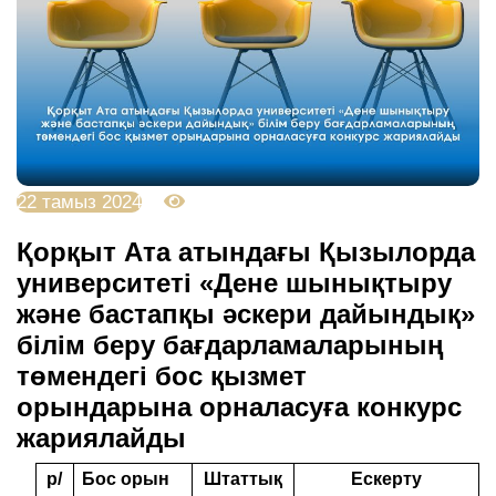
22 тамыз 2024
2462
Қорқыт Ата атындағы Қызылорда
университеті «Дене шынықтыру
және бастапқы әскери дайындық»
білім беру бағдарламаларының
төмендегі бос қызмет
орындарына орналасуға конкурс
жариялайды
р/
Бос орын
Штаттық
Ескерту