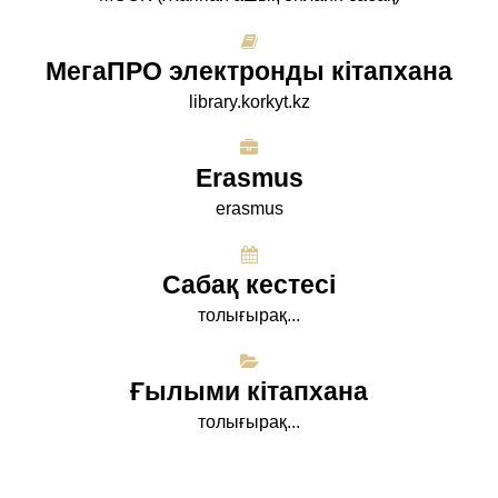
МегаПРО электронды кітапхана
library.korkyt.kz
Erasmus
erasmus
Сабақ кестесі
толығырақ...
Ғылыми кітапхана
толығырақ...