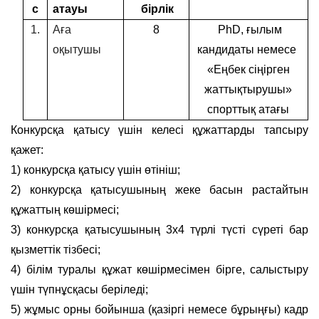
с
атауы
бірлік
1.
Аға
8
PhD, ғылым
оқытушы
кандидаты немесе
«Еңбек сіңірген
жаттықтырушы»
спорттық атағы
Конкурсқа қатысу үшін келесі құжаттарды тапсыру
қажет:
1) конкурсқа қатысу үшін өтініш;
2) конкурсқа қатысушының жеке басын растайтын
құжаттың көшірмесі;
3) конкурсқа қатысушының 3х4 түрлі түсті сүреті бар
қызметтік тізбесі;
4) білім туралы құжат көшірмесімен бірге, салыстыру
үшін түпнұсқасы беріледі;
5) жұмыс орны бойынша (қазіргі немесе бұрыңғы) кадр