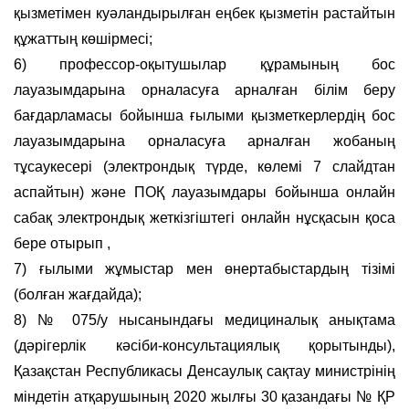
қызметімен куәландырылған еңбек қызметін растайтын
құжаттың көшірмесі;
6) профессор-оқытушылар құрамының бос
лауазымдарына орналасуға арналған білім беру
бағдарламасы бойынша ғылыми қызметкерлердің бос
лауазымдарына орналасуға арналған жобаның
тұсаукесері (электрондық түрде, көлемі 7 слайдтан
аспайтын) және ПОҚ лауазымдары бойынша онлайн
сабақ электрондық жеткізгіштегі онлайн нұсқасын қоса
бере отырып ,
7) ғылыми жұмыстар мен өнертабыстардың тізімі
(болған жағдайда);
8) № 075/у нысанындағы медициналық анықтама
(дәрігерлік кәсіби-консультациялық қорытынды),
Қазақстан Республикасы Денсаулық сақтау министрінің
міндетін атқарушының 2020 жылғы 30 қазандағы № ҚР