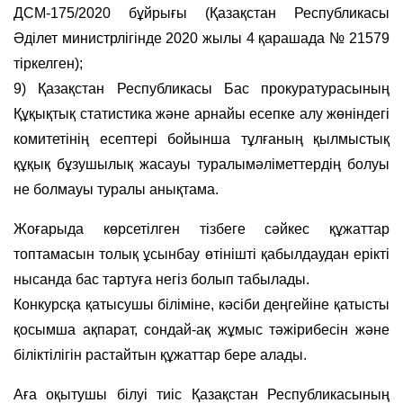
ДСМ-175/2020 бұйрығы (Қазақстан Республикасы
Әділет министрлігінде 2020 жылы 4 қарашада № 21579
тіркелген);
9) Қазақстан Республикасы Бас прокуратурасының
Құқықтық статистика және арнайы есепке алу жөніндегі
комитетінің есептері бойынша тұлғаның қылмыстық
құқық бұзушылық жасауы туралымәліметтердің болуы
не болмауы туралы анықтама.
Жоғарыда көрсетілген тiзбеге сәйкес құжаттар
топтамасын толық ұсынбау өтінішті қабылдаудан ерікті
нысанда бас тартуға негіз болып табылады.
Конкурсқа қатысушы біліміне, кәсіби деңгейіне қатысты
қосымша ақпарат, сондай-ақ жұмыс тәжірибесін және
біліктілігін растайтын құжаттар бере алады.
Аға оқытушы білуі тиіс Қазақстан Республикасының