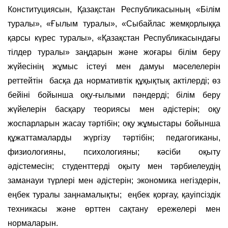
Конституциясын, Қазақстан Республикасының «Білім
туралы», «Ғылым туралы», «Сыбайлас жемқорлыққа
қарсы күрес туралы», «Қазақстан Республикасындағы
тілдер туралы» заңдарын және жоғары білім беру
жүйесінің жұмыс істеуі мен дамуы мәселелерін
реттейтін басқа да нормативтік құқықтық актілерді; өз
бейіні бойынша оқу-ғылыми пәндерді; білім беру
жүйелерін басқару теориясы мен әдістерін; оқу
жоспарларын жасау тәртібін; оқу жұмыстары бойынша
құжаттамаларды жүргізу тәртібін; педагогиканы,
физиологияны, психологияны; кәсіби оқыту
әдістемесін; студенттерді оқыту мен тәрбиелеудің
заманауи түрлері мен әдістерін; экономика негіздерін,
еңбек туралы заңнамалықты; еңбек қорғау, қауіпсіздік
техникасы және өрттен сақтану ережелері мен
нормаларын.