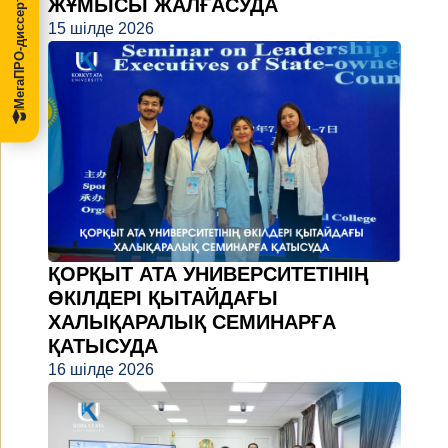
МегаПРО-диссертации
ЖҰМЫСЫ ЖАЛҒАСУДА
15 шілде 2026
ҚОРҚЫТ АТА УНИВЕРСИТЕТІНІҢ
ӨКІЛДЕРІ ҚЫТАЙДАҒЫ
ХАЛЫҚАРАЛЫҚ СЕМИНАРҒА
ҚАТЫСУДА
16 шілде 2026