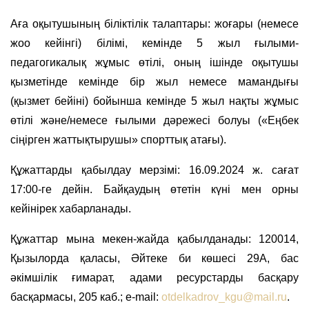
Аға оқытушының біліктілік талаптары: жоғары (немесе
жоо кейінгі) білімі, кемінде 5 жыл ғылыми-
педагогикалық жұмыс өтілі, оның ішінде оқытушы
қызметінде кемінде бір жыл немесе мамандығы
(қызмет бейіні) бойынша кемінде 5 жыл нақты жұмыс
өтілі және/немесе ғылыми дәрежесі болуы («Еңбек
сіңірген жаттықтырушы» спорттық атағы).
Құжаттарды қабылдау мерзімі: 16.09.2024 ж. сағат
17:00-ге дейін. Байқаудың өтетін күні мен орны
кейінірек хабарланады.
Құжаттар мына мекен-жайда қабылданады:
120014,
Қызылорда қаласы, Әйтеке би көшесі 29А, бас
әкімшілік ғимарат, адами ресурстарды басқару
басқармасы, 205 каб.; e-mail:
otdelkadrov_kgu@mail.ru
.