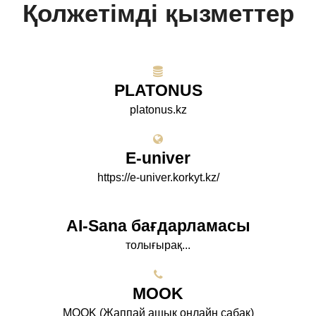
Қолжетімді қызметтер
PLATONUS
platonus.kz
E-univer
https://e-univer.korkyt.kz/
AI-Sana бағдарламасы
толығырақ...
МООK
МООK (Жаппай ашық онлайн сабақ)