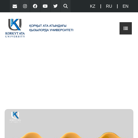
KZ
RU
EN