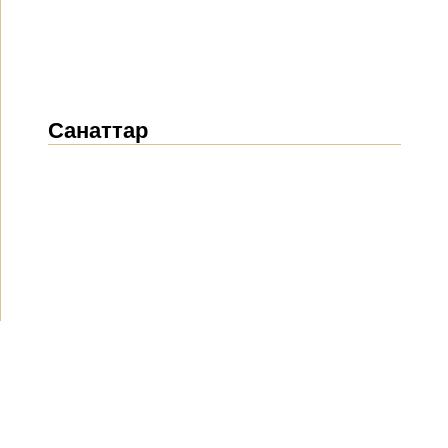
Санаттар
Жаңалықтар
(1914)
Хабарландырулар
(489)
БАҚ біз туралы
(154)
Жобалар
(10)