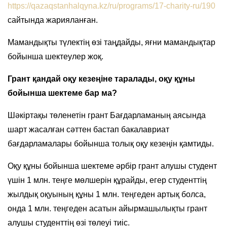
https://qazaqstanhalqyna.kz/ru/programs/17-charity-ru/190
сайтында жарияланған.
Мамандықты түлектің өзі таңдайды, яғни мамандықтар
бойынша шектеулер жоқ.
Грант қандай оқу кезеңіне таралады, оқу құны
бойынша шектеме бар ма?
Шәкіртақы төленетін грант Бағдарламаның аясында
шарт жасалған сәттен бастап бакалавриат
бағдарламалары бойынша толық оқу кезеңін қамтиды.
Оқу құны бойынша шектеме әрбір грант алушы студент
үшін 1 млн. теңге мөлшерін құрайды, егер студенттің
жылдық оқуының құны 1 млн. теңгеден артық болса,
онда 1 млн. теңгеден асатын айырмашылықты грант
алушы студенттің өзі төлеуі тиіс.