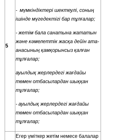
-
мүмкіндіктері шектеулі, соның
ішінде мүгедектігі бар тұлғалар;
- жетім бала санатына жататын
және кәмелеттік жасқа дейін ата-
5
анасының қамқорынсыз қалған
тұлғалар;
ауылдық жерлердегі жағдайы
төмен отбасылардан шыққан
тұлғалар
;
-
ауылдық жерлердегі жағдайы
төмен отбасылардан шыққан
тұлғалар
;
Егер үміткер жетім немесе балалар