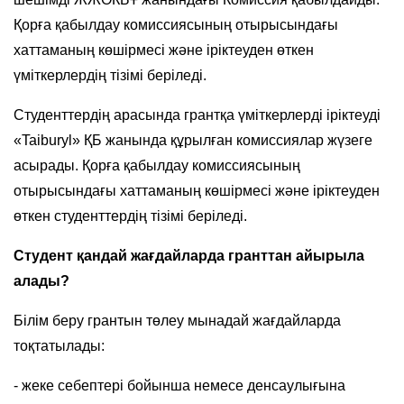
Қорға қабылдау комиссиясының отырысындағы
хаттаманың көшірмесі және іріктеуден өткен
үміткерлердің тізімі беріледі.
Студенттердің арасында грантқа үміткерлерді іріктеуді
«Taiburyl» ҚБ жанында құрылған комиссиялар жүзеге
асырады. Қорға қабылдау комиссиясының
отырысындағы хаттаманың көшірмесі және іріктеуден
өткен студенттердің тізімі беріледі.
Студент қандай жағдайларда гранттан айырыла
алады?
Білім беру грантын төлеу мынадай жағдайларда
тоқтатылады:
- жеке себептері бойынша немесе денсаулығына