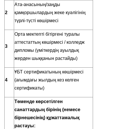
Ата-анасының/заңды
2
қамқоршылардың жеке куәлігінің
түрлі-түсті көшірмесі
Орта мектепті бітіргені туралы
аттестаттың көшірмесі / колледж
3
дипломы (үміткердің ауылдық
жерден шыққанын растайды)
ҰБТ сертификатының көшірмесі
4
(ағымдағы жылдың кез келген
сертификаты)
Төменде көрсетілген
санаттардың бірінің (немесе
бірнешесінің) құжаттамалық
растауы
: