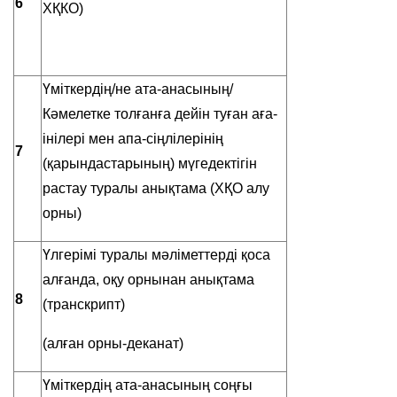
6
ХҚКО)
Үміткердің/не ата-анасының/
Кәмелетке толғанға дейін туған аға-
інілері мен апа-сіңлілерінің
7
(қарындастарының) мүгедектігін
растау туралы анықтама (ХҚО алу
орны)
Үлгерімі туралы мәліметтерді қоса
алғанда, оқу орнынан анықтама
8
(транскрипт)
(алған орны-деканат)
Үміткердің ата-анасының соңғы