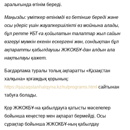
аралығында өтінім береді.
Маңызды: үміткер өтінімді өз бетінше береді және
осы үдеріс үшін жауапкершілікті өз мойнына алады,
бұл ретте ҰБТ-ға қойылатын талаптар жыл сайын
өзгеруі мүмкін екенін ескергені жөн, сондықтан бұл
ақпаратты қабылдаушы ЖЖОКБҰ-дан алдын ала
нақтылауы қажет.
Бағдарлама туралы толық ақпаратты «Қазақстан
халқына» қоғамдық қорының:
https://qazaqstanhalqyna.kz/ru/programs.html
сайтынан
табуға болады.
Қор ЖЖОКБҰ-на қабылдауға қатысты мәселелер
бойынша кеңестер мен ақпарат бермейді. Осы
сұрақтар бойынша ЖЖОКБҰ-ның қабылдау