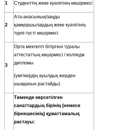
1
Студенттің жеке куәлігінің көшірмесі
Ата-анасының/заңды
2
қамқоршылардың жеке куәлігінің
түрлі-түсті көшірмесі
Орта мектепті бітіргені туралы
аттестаттың көшірмесі / колледж
дипломы
3
(үміткердің ауылдық жерден
шыққанын растайды)
Төменде көрсетілген
санаттардың бірінің (немесе
бірнешесінің) құжаттамалық
растауы
: