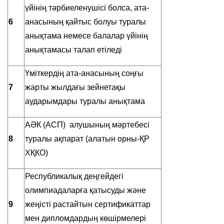
үйінің тәрбиеленушісі болса, ата-
6
анасының қайтыс болуы туралы
анықтама немесе балалар үйінің
анықтамасы талап етіледі
Үміткердің ата-анасының соңғы
7
жарты жылдағы зейнетақы
аударымдары туралы анықтама
АӘК (АСП) алушының мәртебесі
8
туралы ақпарат (алатын орны-ҚР
ХҚКО)
Республикалық деңгейдегі
олимпиадаларға қатысуды және
9
жеңісті растайтын сертификаттар
мен дипломдардың көшірмелері