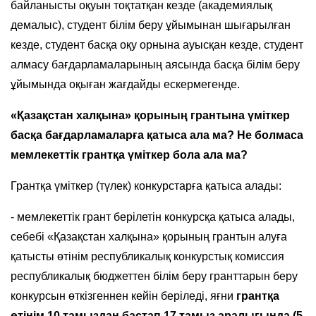
байланысты оқуын тоқтатқан кезде (академиялық
демалыс), студент білім беру ұйымынан шығарылған
кезде, студент басқа оқу орнына ауысқан кезде, студент
алмасу бағдарламаларының аясында басқа білім беру
ұйымында оқыған жағдайды ескермегенде.
«
Қазақстан халқына
» қорының грантына үміткер
басқа бағдарламаларға қатыса ала ма? Не болмаса
мемлекеттік грантқа үміткер бола ала ма?
Грантқа үміткер (түлек) конкурстарға қатыса алады:
- мемлекеттік грант берілетін конкурсқа қатыса алады,
себебі «Қазақстан халқына» қорының грантын алуға
қатысты өтінім республикалық конкурстық комиссия
республикалық бюджеттен білім беру гранттарын беру
конкурсын өткізгеннен кейін беріледі, яғни
грантқа
өтінім 10 тамыздан бастап 1
7
тамыз аралығында (5