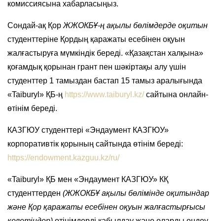
комиссиясына хабарласыңыз.
Сондай-ақ Қор
ЖЖОКБҰ-ң ақылы бөлімдерде оқитын
студенттеріне Қордың қаражаты есебінен оқуын
жалғастыруға мүмкіндік береді. «Қазақстан халқына»
қоғамдық қорынан грант пен шәкіртақы алу үшін
студенттер 1 тамыздан бастап 15 тамыз аралығында
«Taiburyl» ҚБ-ң
https://www.taiburyl.kz/
сайтына онлайн-
өтінім береді.
КАЗГЮУ студенттері «Эндаумент КАЗГЮУ»
корпоративтік қорының сайтында өтінім береді:
https://endowment.kazguu.kz/ru/
«Taiburyl» ҚБ мен «Эндаумент КАЗГЮУ» КҚ
студенттерден
(ЖЖОКБҰ ақылы бөлімінде оқитындар
және Қор қаражаты есебінен оқуын жалғастырғысы
келетіндер)
өтінімдерді қабылдау және оларды өңдеу