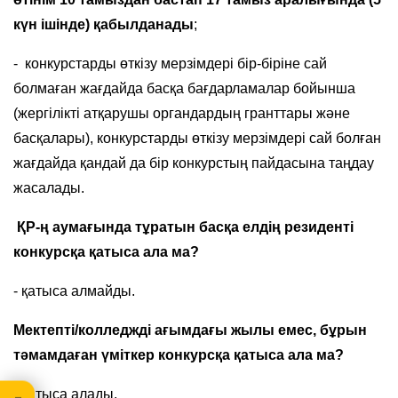
күн ішінде) қабылданады
;
- конкурстарды өткізу мерзімдері бір-біріне сай
болмаған жағдайда басқа бағдарламалар бойынша
(жергілікті атқарушы органдардың гранттары және
басқалары), конкурстарды өткізу мерзімдері сай болған
жағдайда қандай да бір конкурстың пайдасына таңдау
жасалады.
ҚР-ң аумағында тұратын басқа елдің резиденті
конкурсқа қатыса ала ма?
- қатыса алмайды.
Мектепті/колледжді ағымдағы жылы емес, бұрын
тәмамдаған үміткер конкурсқа қатыса ала ма?
- қатыса алады.