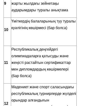
9
жарты жылдағы зейнетақы
аударымдары туралы анықтама
Үміткердің балаларының туу туралы
куәлігінің көшірмесі (бар болса)
10
Республикалық деңгейдегі
олимпиадаларға қатысуды және
11
жеңісті растайтын сертификаттар
мен дипломдардың көшірмелері
(бар болса)
Мәдениет және спорт саласындағы
республикалық турнирлерде жүлделі
орындар алғандығын
12