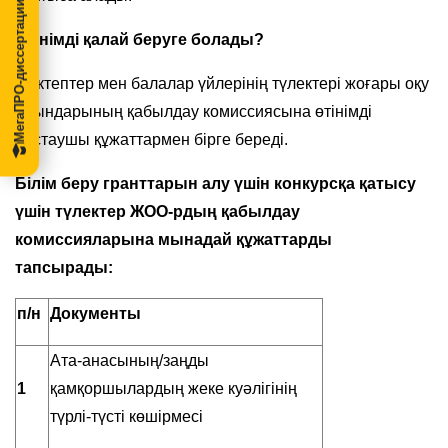
МегаПРО-диссертации
Өтінімді қалай беруге болады?
Мектептер мен балалар үйлерінің түлектері жоғары оқу
орындарының қабылдау комиссиясына өтінімді
растаушы құжаттармен бірге береді.
Білім беру гранттарын алу үшін конкурсқа қатысу
үшін түлектер ЖОО-рдың қабылдау
комиссияларына мынадай құжаттарды
тапсырады:
п/н
Документы
Ата-анасының/заңды
1
қамқоршылардың жеке куәлігінің
түрлі-түсті көшірмесі