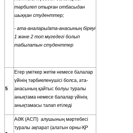
тәрбилеп отырған отбасыдан
шыққан студенттер;
- ата-аналары/ата-анасының біреуі
1 және 2 топ мүгедегі болып
табылатын студенттер
Егер үміткер жетім немесе балалар
үйінің тәрбиеленушісі болса, ата-
5
анасының қайтыс болуы туралы
анықтама немесе балалар үйінің
анықтамасы талап етіледі
АӘК (АСП) алушының мәртебесі
туралы ақпарат (алатын орны-ҚР