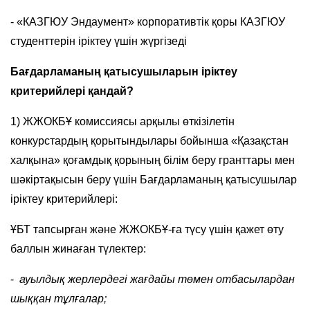
- «КАЗГЮУ Эндаумент» корпоративтік қоры КАЗГЮУ
студенттерін іріктеу үшін жүргізеді
Бағдарламаның қатысушыларын іріктеу
критерийлері қандай?
1) ЖЖОКБҰ комиссиясы арқылы өткізілетін
конкурстардың қорытындылары бойынша «Қазақстан
халқына» қоғамдық қорының білім беру гранттары мен
шәкіртақысын беру үшін Бағдарламаның қатысушылар
іріктеу критерийлері:
ҰБТ тапсырған және ЖЖОКБҰ-ға түсу үшін қажет өту
баллын жинаған түлектер:
-
ауылдық жерлердегі жағдайы төмен отбасылардан
шыққан тұлғалар;