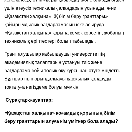
үшін өтеусіз техникалық алаңдарын ұсынады, яғни
«Қазақстан халқына» ҚҚ білім беру гранттары»
қайырымдылық бағдарламасын іске асыруда
«Қазақстан халқына» қорына көмек көрсетіп, жобаның
техникалық әріптестері болып табылады.
Грант алушылар қабылдаушы университеттің
академиялық талаптарын ұстануы тиіс және
бағдарлама бойы толық оқу курсынан өтуге міндетті.
Бұл шарттың орындалмауы қаржылық қолдауды
тоқтатуға негіздеме болуы мүмкін
Сұрақтар-жауаптар:
«Қазақстан халқына» қоғамдық қорының білім
беру гранттарын алуға кім үміткер бола алады?