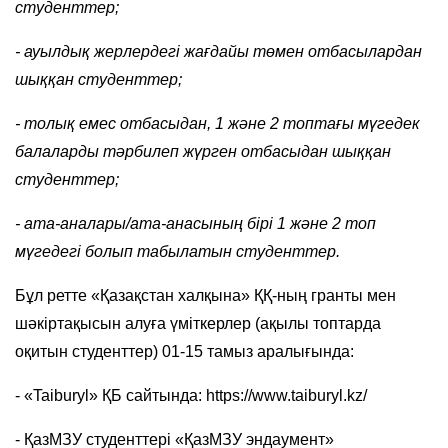
студенттер;
- ауылдық жерлердегі жағдайы төмен отбасылардан
шыққан студенттер;
- толық емес отбасыдан, 1 және 2 топтағы мүгедек
балаларды тәрбилеп жүрген отбасыдан шыққан
студенттер;
- ата-аналары/ата-анасының бірі 1 және 2 топ
мүгедегі болып табылатын студенттер.
Бұл ретте «Қазақстан халқына» ҚҚ-ның гранты мен
шәкіртақысын алуға үміткерлер (ақылы топтарда
оқитын студенттер) 01-15 тамыз аралығында:
- «Taiburyl» ҚБ сайтында: https://www.taiburyl.kz/
- ҚазМЗУ студенттері «ҚазМЗУ эндаумент»