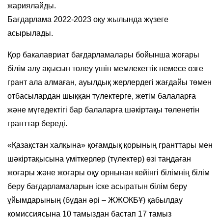
жариялайды.
Бағдарлама 2022-2023 оқу жылында жүзеге
асырылады.
Қор бакалавриат бағдарламалары бойынша жоғары
білім алу ақысын төлеу үшін мемлекеттік немесе өзге
грант ала алмаған, ауылдық жерлердегі жағдайы төмен
отбасылардан шыққан түлектерге, жетім балаларға
және мүгедектігі бар балаларға шәкіртақы төленетін
гранттар береді.
«Қазақстан халқына» қоғамдық қорының гранттары мен
шәкіртақысына үміткерлер (түлектер) өзі таңдаған
жоғары және жоғары оқу орнынан кейінгі білімнің білім
беру бағдарламаларын iске асыратын бiлiм беру
ұйымдарының (бұдан әрі – ЖЖОКБҰ) қабылдау
комиссиясына 10 тамыздан бастап 17 тамыз