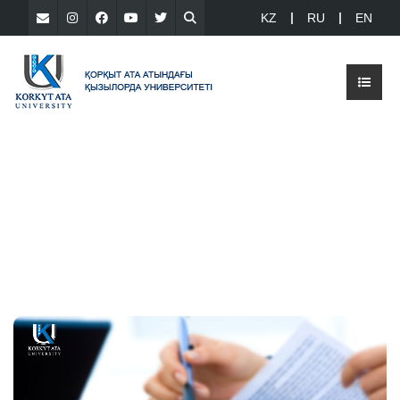
KZ
RU
EN