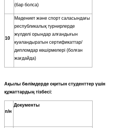
(бар болса)
Мәдениет және спорт саласындағы
республикалық турнирлерде
жүлделі орындар алғандығын
10
куәландыратын сертификаттар/
дипломдар көшірмелері (болған
жағдайда)
Ақылы бөлімдерде оқитын студенттер үшін
құжаттардың тізбесі:
Документы
п/н