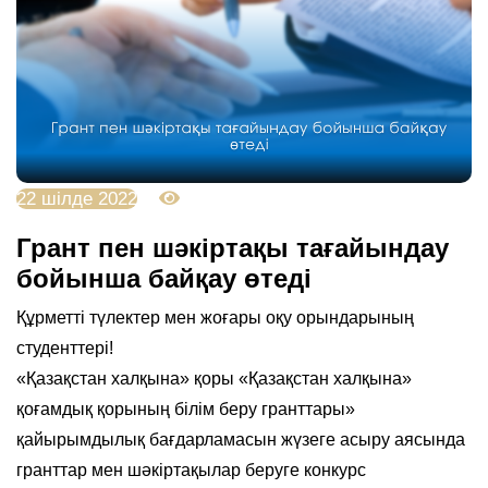
22 шілде 2022
9674
Грант пен шәкіртақы тағайындау
бойынша байқау өтеді
Құрметті түлектер мен жоғары оқу орындарының
студенттері!
«Қазақстан халқына» қоры «Қазақстан халқына»
қоғамдық қорының білім беру гранттары»
қайырымдылық бағдарламасын жүзеге асыру аясында
гранттар мен шәкіртақылар беруге конкурс