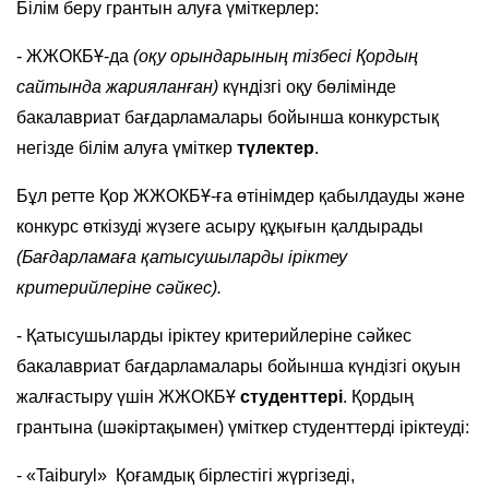
Білім беру грантын алуға үміткерлер:
- ЖЖОКБҰ-да
(оқу орындарының тізбесі Қордың
сайтында жарияланған)
күндізгі оқу бөлімінде
бакалавриат бағдарламалары бойынша конкурстық
негізде білім алуға үміткер
түлектер
.
Бұл ретте Қор ЖЖОКБҰ-ға өтінімдер қабылдауды және
конкурс өткізуді жүзеге асыру құқығын қалдырады
(Бағдарламаға қатысушыларды іріктеу
критерийлеріне сәйкес).
- Қатысушыларды іріктеу критерийлеріне сәйкес
бакалавриат бағдарламалары бойынша күндізгі оқуын
жалғастыру үшін ЖЖОКБҰ
студенттері
. Қордың
грантына (шәкіртақымен) үміткер студенттерді іріктеуді:
- «Taiburyl» Қоғамдық бірлестігі жүргізеді,