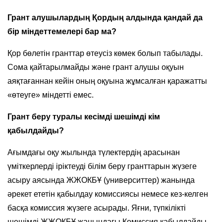
Грант алушылардың Қордың алдында қандай да
бір міндеттемелері бар ма?
Қор бөлетін гранттар өтеусіз көмек болып табылады.
Сома қайтарылмайды және грант алушы оқуын
аяқтағаннан кейін оның оқуына жұмсалған қаражатты
«өтеуге» міндетті емес.
Грант беру туралы кесімді шешімді кім
қабылдайды?
Ағымдағы оқу жылында түлектердің арасынан
үміткерлерді іріктеуді білім беру гранттарын жүзеге
асыру аясында ЖЖОКБҰ (университтер) жанында
әрекет ететін қабылдау комиссиясы немесе кез-келген
басқа комиссия жүзеге асырады. Яғни, түпкілікті
шешімді ЖЖОКБҰ жанындағы Комиссия қабылдайды.