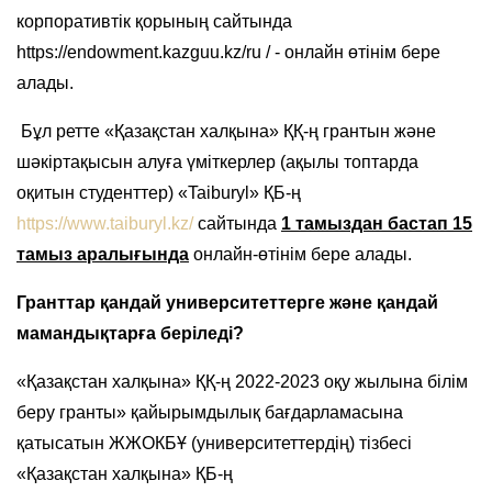
корпоративтік қорының сайтында
https://endowment.kazguu.kz/ru / - онлайн өтінім бере
алады.
Бұл ретте «Қазақстан халқына» ҚҚ-ң грантын және
шәкіртақысын алуға үміткерлер (ақылы топтарда
оқитын студенттер) «Taiburyl» ҚБ-ң
https://www.taiburyl.kz/
сайтында
1 тамыздан бастап 15
тамыз аралығында
онлайн-өтінім бере алады.
Гранттар қандай университеттерге және қандай
мамандықтарға беріледі?
«Қазақстан халқына» ҚҚ-ң 2022-2023 оқу жылына білім
беру гранты» қайырымдылық бағдарламасына
қатысатын ЖЖОКБҰ (университеттердің) тізбесі
«Қазақстан халқына» ҚБ-ң