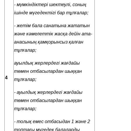
-
мүмкіндіктері шектеулі, соның
ішінде мүгедектігі бар тұлғалар;
- жетім бала санатына жататын
және кәмелеттік жасқа дейін ата-
анасының қамқорынсыз қалған
тұлғалар;
ауылдық жерлердегі жағдайы
төмен отбасылардан шыққан
4
тұлғалар
;
-
ауылдық жерлердегі жағдайы
төмен отбасылардан шыққан
тұлғалар
;
- толық емес отбасыдан 1 және 2
топтағы мүгедек балаларды