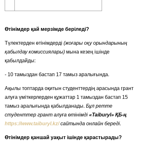
Өтінімдер қай мерзімде беріледі?
Түлектерден өтінімдерді
(жоғары оқу орындарының
қабылдау комиссиялары)
мына кезең ішінде
қабылдайды:
- 10 тамыздан бастап 17 тамыз аралығында.
Ақылы топтарда оқитын студенттердің арасында грант
алуға үміткерлерден құжаттар 1 тамыздан бастап 15
тамыз аралығында қабылданады.
Бұл ретте
студенттер грант алуға өтінімді
«Taiburyl» ҚБ-ң
https://www.taiburyl.kz/
сайтында онлайн береді.
Өтінімдер қаншай уақыт ішінде қарастырады?