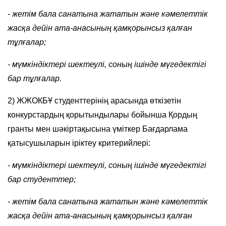
- жетім бала санатына жататын және кәмелеттік
жасқа дейін ата-анасының қамқорынсыз қалған
тұлғалар;
- мүмкіндіктері шектеулі, соның ішінде мүгедектігі
бар тұлғалар.
2) ЖЖОКБҰ студенттерінің арасында өткізетін
конкурстардың қорытындылары бойынша Қордың
гранты мен шәкіртақысына үміткер Бағдарлама
қатысушыларын іріктеу критерийлері:
-
мүмкіндіктері шектеулі, соның ішінде мүгедектігі
бар студенттер;
- жетім бала санатына жататын және кәмелеттік
жасқа дейін ата-анасының қамқорынсыз қалған