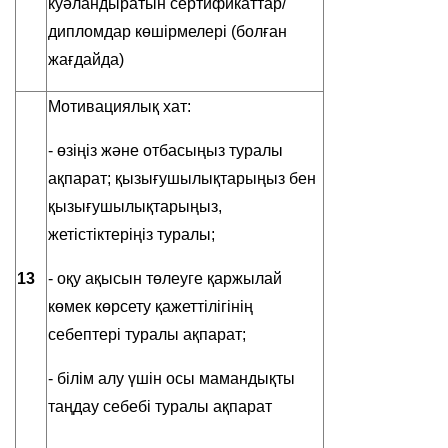
куәландыратын сертификаттар/
дипломдар көшірмелері (болған
жағдайда)
Мотивациялық хат:
- өзіңіз және отбасыңыз туралы
ақпарат; қызығушылықтарыңыз бен
қызығушылықтарыңыз,
жетістіктеріңіз туралы;
13
- оқу ақысын төлеуге қаржылай
көмек көрсету қажеттілігінің
себептері туралы ақпарат;
- білім алу үшін осы мамандықты
таңдау себебі туралы ақпарат