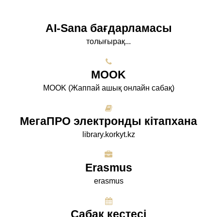
AI-Sana бағдарламасы
толығырақ...
МООK
МООK (Жаппай ашық онлайн сабақ)
МегаПРО электронды кітапхана
library.korkyt.kz
Erasmus
erasmus
Сабақ кестесі