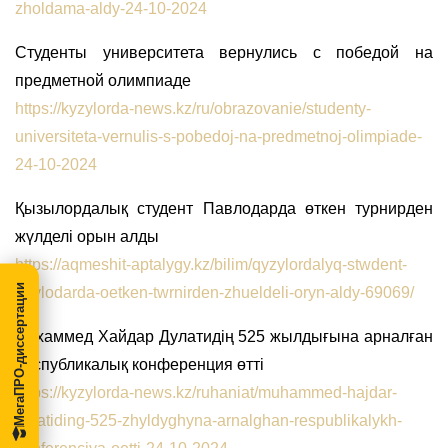
zholdama-aldy-24-10-2024
Студенты университета вернулись с победой на
предметной олимпиаде
https://kyzylorda-news.kz/ru/obrazovanie/studenty-
universiteta-vernulis-s-pobedoj-na-predmetnoj-olimpiade-
24-10-2024
Қызылордалық студент Павлодарда өткен турнирден
жүлделі орын алды
https://aqmeshit-aptalygy.kz/bilim/qyzylordalyq-stwdent-
МегаПРО-диссертации
pavlodarda-oetken-twrnirden-zhueldeli-oryn-aldy-69069/
Мұхаммед Хайдар Дулатидің 525 жылдығына арналған
республикалық конференция өтті
https://kyzylorda-news.kz/ruhaniat/muhammed-hajdar-
dulatiding-525-zhyldyghyna-arnalghan-respublikalykh-