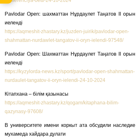
konferenciya-oetti-24-10-2024
Pavlodar Open: шахматтан Нұрдаулет Таңатов ІІ орын
иеленді
https://aqmeshit-zhastary.kz/juzden-juirik/pavlodar-open-
shahmattan-nurdawlet-tangatov-ii-oryn-ielendi-97548/
Pavlodar Open: Шахматтан Нұрдаулет Таңатов ІІ орын
иеленді
https://kyzylorda-news.kz/sport/pavlodar-open-shahmattan-
nurdaulet-tangatov-ii-oryn-ielendi-24-10-2024
Кітапхана – білім қазынасы
https://aqmeshit-zhastary.kz/qogam/kitaphana-bilim-
qazynasy-97608/
В университете имени коркыт ата обсудили наследие
мухамеда хайдара дулати