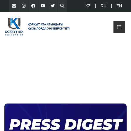
KZ
RU
EN