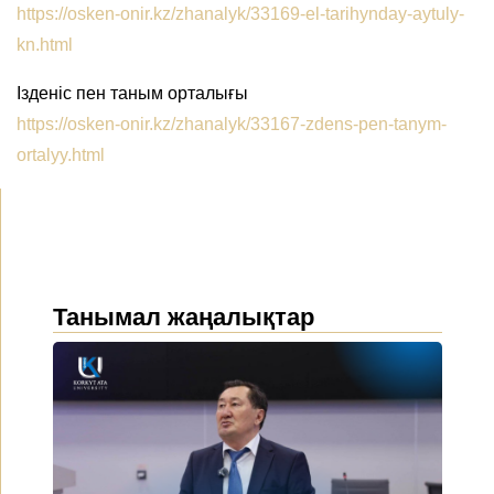
https://osken-onir.kz/zhanalyk/33169-el-tarihynday-aytuly-
kn.html
Ізденіс пен таным орталығы
https://osken-onir.kz/zhanalyk/33167-zdens-pen-tanym-
ortalyy.html
Танымал жаңалықтар