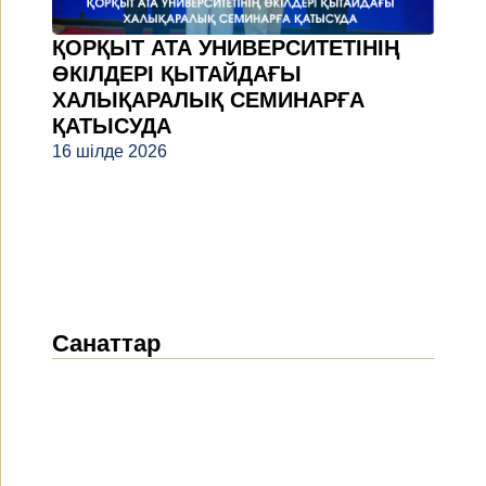
ҚОРҚЫТ АТА УНИВЕРСИТЕТІНІҢ
ӨКІЛДЕРІ ҚЫТАЙДАҒЫ
ХАЛЫҚАРАЛЫҚ СЕМИНАРҒА
ҚАТЫСУДА
16 шілде 2026
Санаттар
Жаңалықтар
(1912)
Хабарландырулар
(489)
БАҚ біз туралы
(154)
Жобалар
(10)