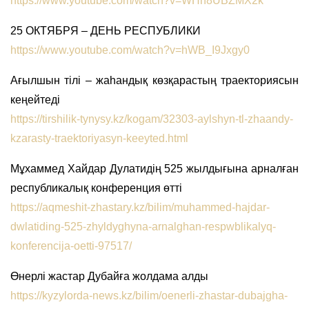
https://www.youtube.com/watch?v=WHn8UBZMX2k
25 ОКТЯБРЯ – ДЕНЬ РЕСПУБЛИКИ
https://www.youtube.com/watch?v=hWB_I9Jxgy0
Ағылшын тілі – жаһандық көзқарастың траекториясын
кеңейтеді
https://tirshilik-tynysy.kz/kogam/32303-aylshyn-tl-zhaandy-
kzarasty-traektoriyasyn-keeyted.html
Мұхаммед Хайдар Дулатидің 525 жылдығына арналған
республикалық конференция өтті
https://aqmeshit-zhastary.kz/bilim/muhammed-hajdar-
dwlatiding-525-zhyldyghyna-arnalghan-respwblikalyq-
konferencija-oetti-97517/
Өнерлі жастар Дубайға жолдама алды
https://kyzylorda-news.kz/bilim/oenerli-zhastar-dubajgha-