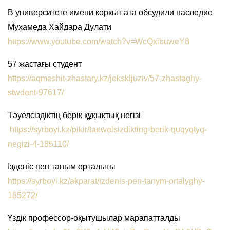
В университете имени коркыт ата обсудили наследие
Мухамеда Хайдара Дулати
https://www.youtube.com/watch?v=WcQxibuweY8
57 жастағы студент
https://aqmeshit-zhastary.kz/jekskljuziv/57-zhastaghy-
stwdent-97617/
Тәуелсіздіктің берік құқықтық негізі
https://syrboyi.kz/pikir/taewelsizdikting-berik-quqyqtyq-
negizi-4-185110/
Ізденіс пен таным орталығы
https://syrboyi.kz/akparat/izdenis-pen-tanym-ortalyghy-
185272/
Үздік профессор-оқытушылар марапатталды