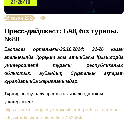
26 қазан 2024
2864
Пресс-дайджест: БАҚ біз туралы.
№88
Баспасөз орталығы-26.10.2024: 21-26 қазан
аралығында Қорқыт ата атындағы Қызылорда
университеті туралы республикалық,
облыстық, аудандық бұқаралық ақпарат
құралдарында жарияланымдар.
Турнир по футзалу прошел в кызылординском
университете
https://kzvesti.kz/glavnye-novosti/turnir-po-futzalu-proshel-
v-kyzylordinskom-universitete-132584/