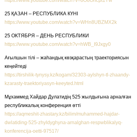
https://www.youtube.com/watch?v=6O8Ohcpt1Yw
25 ҚАЗАН – РЕСПУБЛИКА КҮНІ
https://www.youtube.com/watch?v=WHn8UBZMX2k
25 ОКТЯБРЯ – ДЕНЬ РЕСПУБЛИКИ
https://www.youtube.com/watch?v=hWB_I9Jxgy0
Ағылшын тілі – жаһандық көзқарастың траекториясын
кеңейтеді
https://tirshilik-tynysy.kz/kogam/32303-aylshyn-tl-zhaandy-
kzarasty-traektoriyasyn-keeyted.html
Мұхаммед Хайдар Дулатидің 525 жылдығына арналған
республикалық конференция өтті
https://aqmeshit-zhastary.kz/bilim/muhammed-hajdar-
dwlatiding-525-zhyldyghyna-arnalghan-respwblikalyq-
konferencija-oetti-97517/