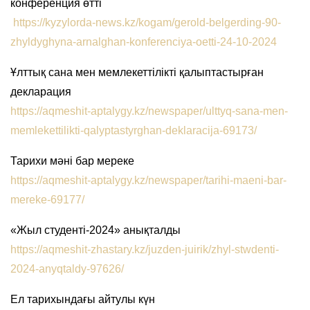
конференция өтті
https://kyzylorda-news.kz/kogam/gerold-belgerding-90-
zhyldyghyna-arnalghan-konferenciya-oetti-24-10-2024
Ұлттық сана мен мемлекеттілікті қалыптастырған
декларация
https://aqmeshit-aptalygy.kz/newspaper/ulttyq-sana-men-
memlekettilikti-qalyptastyrghan-deklaracija-69173/
Тарихи мәні бар мереке
https://aqmeshit-aptalygy.kz/newspaper/tarihi-maeni-bar-
mereke-69177/
«Жыл студенті-2024» анықталды
https://aqmeshit-zhastary.kz/juzden-juirik/zhyl-stwdenti-
2024-anyqtaldy-97626/
Ел тарихындағы айтулы күн