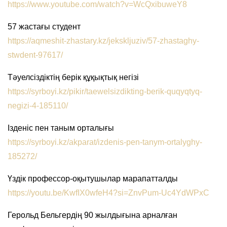
https://www.youtube.com/watch?v=WcQxibuweY8
57 жастағы студент
https://aqmeshit-zhastary.kz/jekskljuziv/57-zhastaghy-
stwdent-97617/
Тәуелсіздіктің берік құқықтық негізі
https://syrboyi.kz/pikir/taewelsizdikting-berik-quqyqtyq-
negizi-4-185110/
Ізденіс пен таным орталығы
https://syrboyi.kz/akparat/izdenis-pen-tanym-ortalyghy-
185272/
Үздік профессор-оқытушылар марапатталды
https://youtu.be/KwfIX0wfeH4?si=ZnvPum-Uc4YdWPxC
Герольд Бельгердің 90 жылдығына арналған