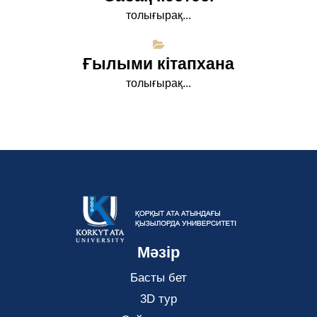
толығырақ...
Ғылыми кітапхана
толығырақ...
Мәзір
Басты бет
3D тур