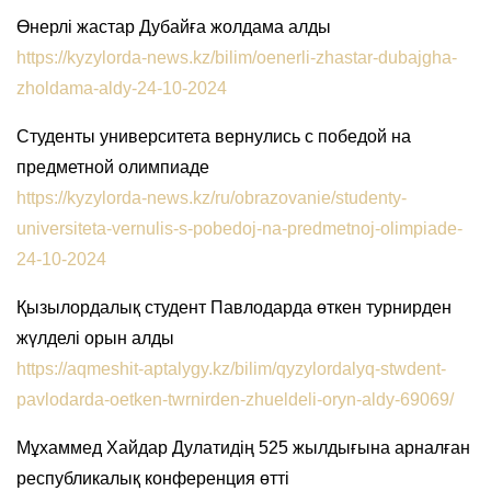
Өнерлі жастар Дубайға жолдама алды
https://kyzylorda-news.kz/bilim/oenerli-zhastar-dubajgha-
zholdama-aldy-24-10-2024
Студенты университета вернулись с победой на
предметной олимпиаде
https://kyzylorda-news.kz/ru/obrazovanie/studenty-
universiteta-vernulis-s-pobedoj-na-predmetnoj-olimpiade-
24-10-2024
Қызылордалық студент Павлодарда өткен турнирден
жүлделі орын алды
https://aqmeshit-aptalygy.kz/bilim/qyzylordalyq-stwdent-
pavlodarda-oetken-twrnirden-zhueldeli-oryn-aldy-69069/
Мұхаммед Хайдар Дулатидің 525 жылдығына арналған
республикалық конференция өтті