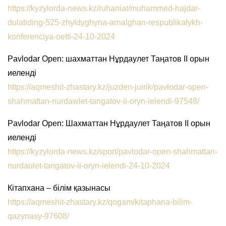
https://kyzylorda-news.kz/ruhaniat/muhammed-hajdar-
dulatiding-525-zhyldyghyna-arnalghan-respublikalykh-
konferenciya-oetti-24-10-2024
Pavlodar Open: шахматтан Нұрдаулет Таңатов ІІ орын
иеленді
https://aqmeshit-zhastary.kz/juzden-juirik/pavlodar-open-
shahmattan-nurdawlet-tangatov-ii-oryn-ielendi-97548/
Pavlodar Open: Шахматтан Нұрдаулет Таңатов ІІ орын
иеленді
https://kyzylorda-news.kz/sport/pavlodar-open-shahmattan-
nurdaulet-tangatov-ii-oryn-ielendi-24-10-2024
Кітапхана – білім қазынасы
https://aqmeshit-zhastary.kz/qogam/kitaphana-bilim-
qazynasy-97608/