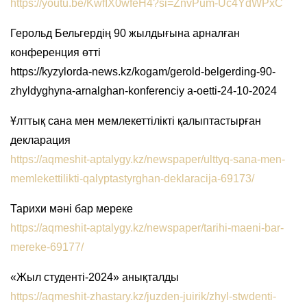
https://youtu.be/KwfIX0wfeH4?si=ZnvPum-Uc4YdWPxC
Герольд Бельгердің 90 жылдығына арналған
конференция өтті
https://kyzylorda-news.kz/kogam/gerold-belgerding-90-
zhyldyghyna-arnalghan-konferenciy a-oetti-24-10-2024
Ұлттық сана мен мемлекеттілікті қалыптастырған
декларация
https://aqmeshit-aptalygy.kz/newspaper/ulttyq-sana-men-
memlekettilikti-qalyptastyrghan-deklaracija-69173/
Тарихи мәні бар мереке
https://aqmeshit-aptalygy.kz/newspaper/tarihi-maeni-bar-
mereke-69177/
«Жыл студенті-2024» анықталды
https://aqmeshit-zhastary.kz/juzden-juirik/zhyl-stwdenti-