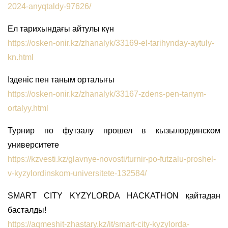
2024-anyqtaldy-97626/
Ел тарихындағы айтулы күн
https://osken-onir.kz/zhanalyk/33169-el-tarihynday-aytuly-
kn.html
Ізденіс пен таным орталығы
https://osken-onir.kz/zhanalyk/33167-zdens-pen-tanym-
ortalyy.html
Турнир по футзалу прошел в кызылординском
университете
https://kzvesti.kz/glavnye-novosti/turnir-po-futzalu-proshel-
v-kyzylordinskom-universitete-132584/
SMART CITY KYZYLORDA HACKATHON қайтадан
басталды!
https://aqmeshit-zhastary.kz/it/smart-city-kyzylorda-