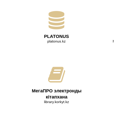
PLATONUS
platonus.kz
МегаПРО электронды
кітапхана
library.korkyt.kz