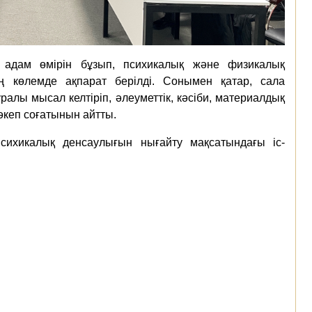
 адам өмірін бұзып, психикалық және физикалық
ең көлемде ақпарат берілді. Сонымен қатар, сала
алы мысал келтіріп, әлеуметтік, кәсіби, материалдық
кеп соғатынын айтты.
сихикалық денсаулығын нығайту мақсатындағы іс-