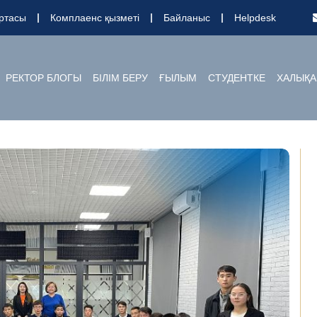
ртасы
Комплаенс қызметі
Байланыс
Helpdesk
РЕКТОР БЛОГЫ
БІЛІМ БЕРУ
ҒЫЛЫМ
СТУДЕНТКЕ
ХАЛЫҚА