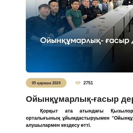
2751
05 қараша 2024
Ойынқұмарлық-ғасыр де
Қорқыт ата атындағы Қызылорд
орталығының ұйымдастыруымен “Ойынқұма
алушылармен кездесу өтті.