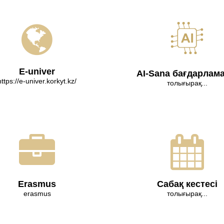
E-univer
AI-Sana бағдарлам
https://e-univer.korkyt.kz/
толығырақ...
Erasmus
Сабақ кестесі
erasmus
толығырақ...