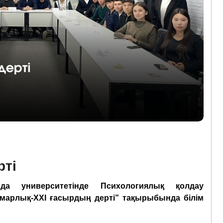
рті
а университетінде Психологиялық қолдау
рлық-ХХІ ғасырдың дерті” тақырыбында білім