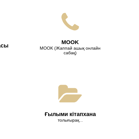
МООK
асы
МООK (Жаппай ашық онлайн
сабақ)
Ғылыми кітапхана
толығырақ...