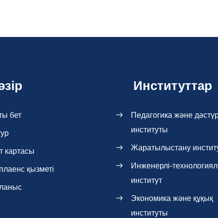
әзір
Институттар
ты бет
Педагогика және дәстүр
институты
тур
Жаратылыстану инстит
т картасы
Инженерлі-технология
плаенс қызметі
институт
ланыс
Экономика және құқық
институты