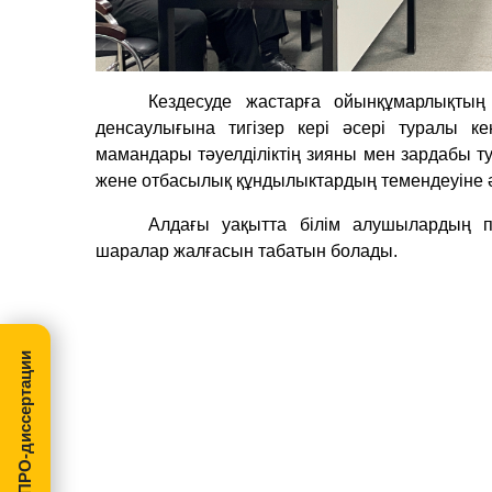
Кездесуде жастарға ойынқұмарлықтың
денсаулығына тигізер кері әсері туралы к
мамандары тәуелділіктің зияны мен зардабы тур
жене отбасылық құндылыктардың темендеуіне ә
Алдағы уақытта білім алушылардың п
шаралар жалғасын табатын болады.
МегаПРО-диссертации