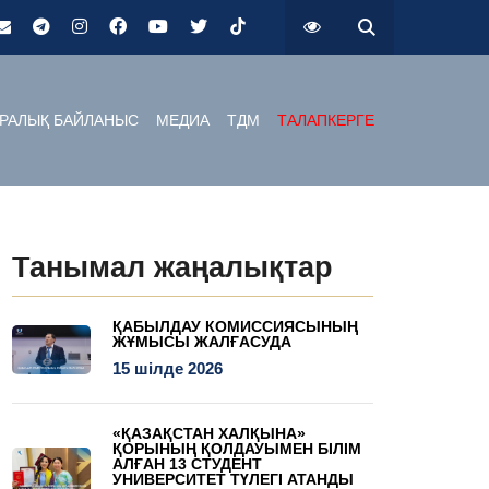
РАЛЫҚ БАЙЛАНЫС
МЕДИА
ТДМ
ТАЛАПКЕРГЕ
Танымал жаңалықтар
ҚАБЫЛДАУ КОМИССИЯСЫНЫҢ
ЖҰМЫСЫ ЖАЛҒАСУДА
15 шілде 2026
«ҚАЗАҚСТАН ХАЛҚЫНА»
ҚОРЫНЫҢ ҚОЛДАУЫМЕН БІЛІМ
АЛҒАН 13 СТУДЕНТ
УНИВЕРСИТЕТ ТҮЛЕГІ АТАНДЫ