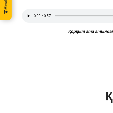
Қорқыт ата атындағ
Қ