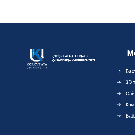
М
Бас
3D 
Сай
Ком
Бай