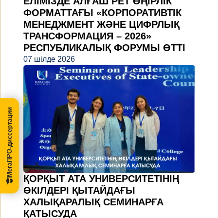
ЕЛІМІЗДЕ АЛҒАШ РЕТ ӨҢІРЛІК
ФОРМАТТАҒЫ «КОРПОРАТИВТІК
МЕНЕДЖМЕНТ ЖӘНЕ ЦИФРЛЫҚ
ТРАНСФОРМАЦИЯ – 2026»
РЕСПУБЛИКАЛЫҚ ФОРУМЫ ӨТТІ
07 шілде 2026
МегаПРО-диссертации
ҚОРҚЫТ АТА УНИВЕРСИТЕТІНІҢ
ӨКІЛДЕРІ ҚЫТАЙДАҒЫ
ХАЛЫҚАРАЛЫҚ СЕМИНАРҒА
ҚАТЫСУДА