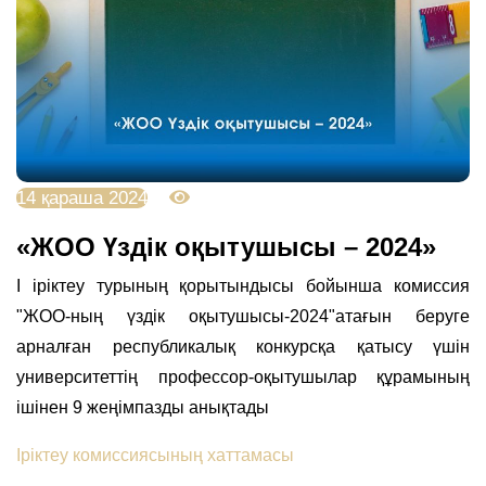
14 қараша 2024
3543
«ЖОО Үздік оқытушысы – 2024»
І іріктеу турының қорытындысы бойынша комиссия
"ЖОО-ның үздік оқытушысы-2024"атағын беруге
арналған республикалық конкурсқа қатысу үшін
университеттің профессор-оқытушылар құрамының
ішінен 9 жеңімпазды анықтады
Іріктеу комиссиясының хаттамасы