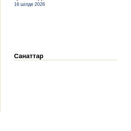
16 шілде 2026
Санаттар
Жаңалықтар
(1912)
Хабарландырулар
(489)
БАҚ біз туралы
(154)
Жобалар
(10)