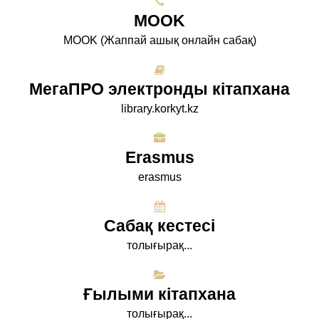
МООK
МООK (Жаппай ашық онлайн сабақ)
МегаПРО электронды кітапхана
library.korkyt.kz
Erasmus
erasmus
Сабақ кестесі
толығырақ...
Ғылыми кітапхана
толығырақ...