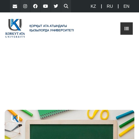
KZ
RU
EN