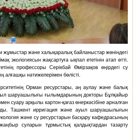
и жұмыстар және халықаралық байланыстар жөніндегі
қ экологиясын жақсартуға ықпал ететінін атап өтті.
тінің профессоры Серікбай Өмірзақов өңірдегі су
 алғашқы нәтижелерімен бөлісті.
рситетінің Орман ресурстары, аң аулау және балық
уыл шаруашылығы ғылымдарының докторы Бұлқайыр
ен суару арқылы картон-қағаз өнеркәсібіне арналған
ылады. Ташкент ирригация және ауыл шаруашылығын
кология және су ресурстарын басқару кафедрасының
 жаңбыр суларын тұрмыстық қалдықтардан тазарту