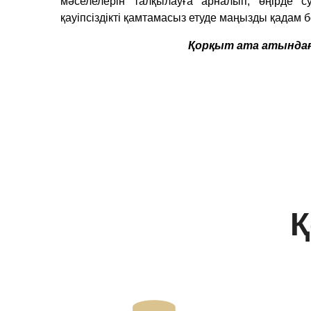
мәселелерін талқылауға арналып, өңірде с
қауіпсіздікті қамтамасыз етуде маңызды қадам 
Қорқыт ата атындағ
Қ