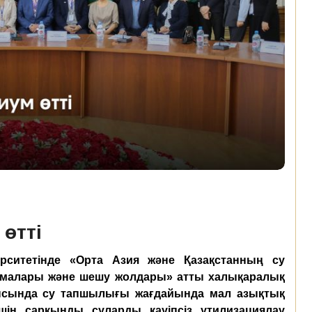
өтті
ситетінде «Орта Азия және Қазақстанның су
облемалары және шешу жолдары» атты халықаралық
лысында су тапшылығы жағдайында мал азықтық
ін сарқынды суларды қауіпсіз утилизациялау