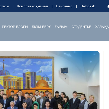
ртасы
Комплаенс қызметі
Байланыс
Helpdesk
РЕКТОР БЛОГЫ
БІЛІМ БЕРУ
ҒЫЛЫМ
СТУДЕНТКЕ
ХАЛЫҚА