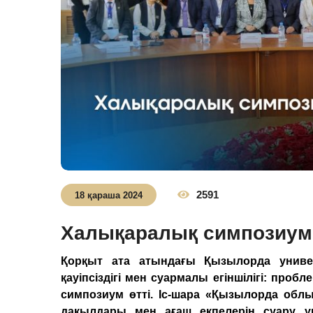
2591
18 қараша 2024
Халықаралық симпозиум 
Қорқыт ата атындағы Қызылорда универ
қауіпсіздігі мен суармалы егіншілігі: пр
симпозиум өтті. Іс-шара «Қызылорда об
дақылдары мен ағаш екпелерін суару үш