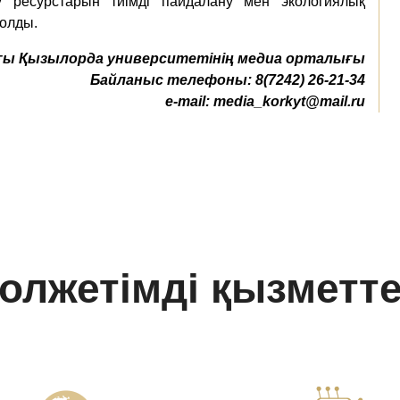
у ресурстарын тиімді пайдалану мен экологиялық
болды.
ы Қызылорда университетінің медиа орталығы
Байланыс телефоны:
8(7242) 26-21-34
e-mail:
media_korkyt@mail.ru
олжетімді қызметт