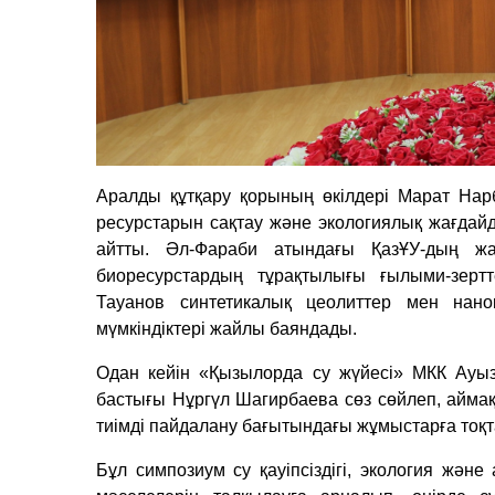
Аралды құтқару қорының өкілдері Марат Нар
ресурстарын сақтау және экологиялық жағдай
айтты. Әл-Фараби атындағы ҚазҰУ-дың жа
биоресурстардың тұрақтылығы ғылыми-зер
Тауанов синтетикалық цеолиттер мен нано
мүмкіндіктері жайлы баяндады.
Одан кейін «Қызылорда су жүйесі» МКК Ауыз
бастығы Нұргүл Шагирбаева сөз сөйлеп, айма
тиімді пайдалану бағытындағы жұмыстарға тоқ
Бұл симпозиум су қауіпсіздігі, экология жә