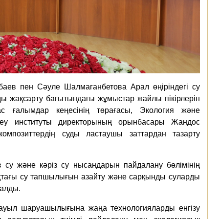
баев пен Сәуле Шалмаганбетова Арал өңіріндегі су
ды жақсарту бағытындағы жұмыстар жайлы пікірлерін
с ғалымдар кеңесінің төрағасы, Экология және
ттеу институты директорының орынбасары Жандос
композиттердің суды ластаушы заттардан тазарту
 су және кәріз су нысандарын пайдалану бөлімінің
қтағы су тапшылығын азайту және сарқынды суларды
талды.
не ауыл шаруашылығына жаңа технологияларды енгізу