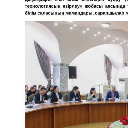
технологиясын әзірлеу» жобасы аясынд
білім саласының мамандары, сарапшылар м