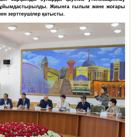
а ұйымдастырылды. Жиынға ғылым және жоғары
ен зерттеушілер қатысты.