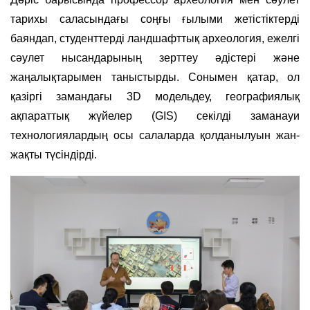
тарихы саласындағы соңғы ғылыми жетістіктерді
баяндап, студенттерді ландшафттық археология, ежелгі
сәулет нысандарының зерттеу әдістері және
жаңалықтарымен таныстырды. Сонымен қатар, ол
қазіргі замандағы 3D модельдеу, географиялық
ақпараттық жүйелер (GIS) секілді заманауи
технологиялардың осы салаларда қолданылуын жан-
жақты түсіндірді.