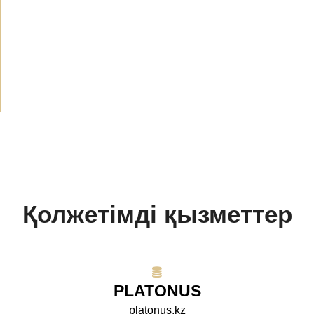
Жаңалықтар
(1912)
Хабарландырулар
(489)
БАҚ біз туралы
(154)
Жобалар
(10)
Қолжетімді қызметтер
PLATONUS
platonus.kz