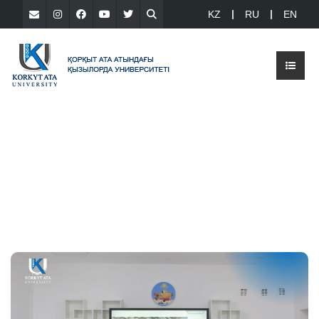
KZ
RU
EN