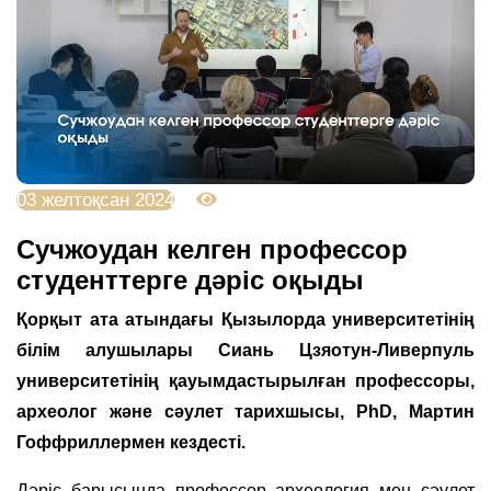
03 желтоқсан 2024
2679
Сучжоудан келген профессор
студенттерге дәріс оқыды
Қорқыт ата атындағы Қызылорда университетінің
білім алушылары Сиань Цзяотун-Ливерпуль
университетінің қауымдастырылған профессоры,
археолог және сәулет тарихшысы, PhD, Мартин
Гоффриллермен кездесті.
Дәріс барысында профессор археология мен сәулет