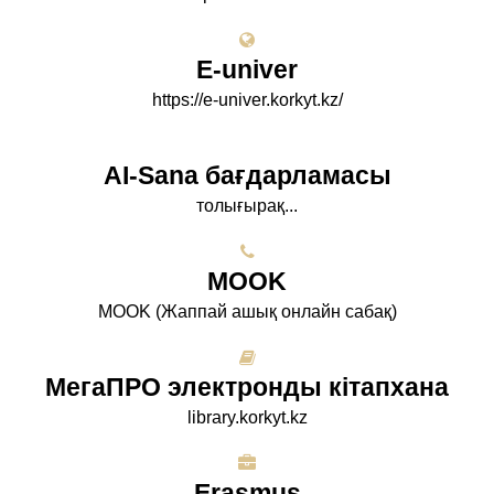
E-univer
https://e-univer.korkyt.kz/
AI-Sana бағдарламасы
толығырақ...
МООK
МООK (Жаппай ашық онлайн сабақ)
МегаПРО электронды кітапхана
library.korkyt.kz
Erasmus