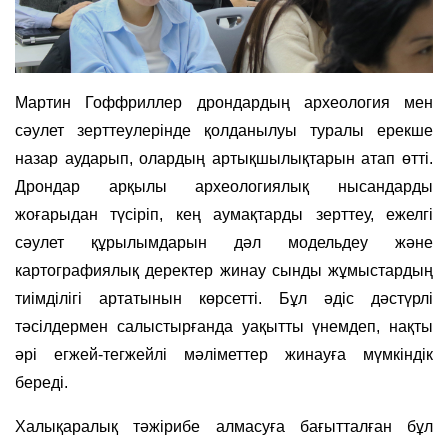
Мартин Гоффриллер дрондардың археология мен
сәулет зерттеулерінде қолданылуы туралы ерекше
назар аударып, олардың артықшылықтарын атап өтті.
Дрондар арқылы археологиялық нысандарды
жоғарыдан түсіріп, кең аумақтарды зерттеу, ежелгі
сәулет құрылымдарын дәл модельдеу және
картографиялық деректер жинау сынды жұмыстардың
тиімділігі артатынын көрсетті. Бұл әдіс дәстүрлі
тәсілдермен салыстырғанда уақытты үнемдеп, нақты
әрі егжей-тегжейлі мәліметтер жинауға мүмкіндік
береді.
Халықаралық тәжірибе алмасуға бағытталған бұл