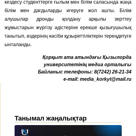
кездесу студенттерге ғылым мен білім саласында жаңа
білім мен дағдыларды игеруге жол ашты. Білім
алушылар дронды қолдану арқылы зерттеу
жұмыстарын жүргізу әдістеріне ерекше қызығушылық
танытып, өздерінің кәсіби құзыреттіліктерін тереңдетуге
ынталанды.
Қорқыт ата атындағы Қызылорда
университетінің медиа орталығы
Байланыс телефоны:
8(7242) 26-21-34
e-mail:
media_korkyt@mail.ru
Танымал жаңалықтар