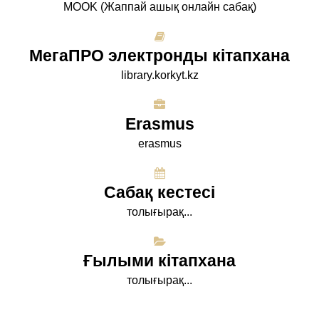
МООK (Жаппай ашық онлайн сабақ)
МегаПРО электронды кітапхана
library.korkyt.kz
Erasmus
erasmus
Сабақ кестесі
толығырақ...
Ғылыми кітапхана
толығырақ...