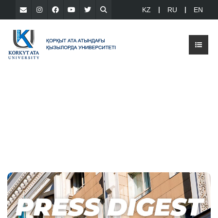
KZ
RU
EN