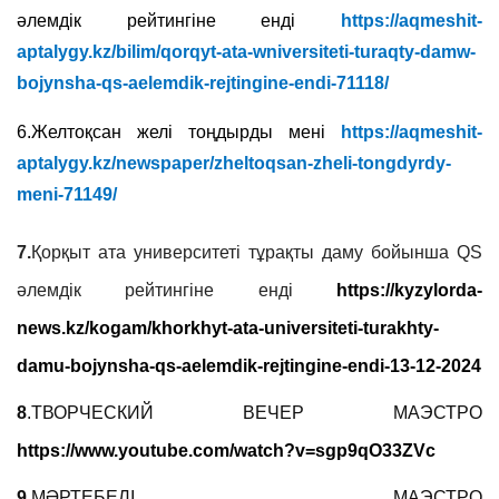
әлемдік рейтингіне енді
https://aqmeshit-
aptalygy.kz/bilim/qorqyt-ata-wniversiteti-turaqty-damw-
bojynsha-qs-aelemdik-rejtingine-endi-71118/
6.Желтоқсан желі тоңдырды мені
https://aqmeshit-
aptalygy.kz/newspaper/zheltoqsan-zheli-tongdyrdy-
meni-71149/
7.
Қорқыт ата университеті тұрақты даму бойынша QS
әлемдік рейтингіне енді
https://kyzylorda-
news.kz/kogam/khorkhyt-ata-universiteti-turakhty-
damu-bojynsha-qs-aelemdik-rejtingine-endi-13-12-2024
8
.
ТВОРЧЕСКИЙ ВЕЧЕР МАЭСТРО
https://www.youtube.com/watch?v=sgp9qO33ZVc
9.
МӘРТЕБЕЛІ МАЭСТРО