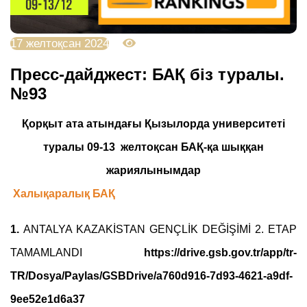
17 желтоқсан 2024
2471
Пресс-дайджест: БАҚ біз туралы.
№93
Қорқыт ата атындағы Қызылорда университеті
туралы 09-13
желтоқсан БАҚ-қа шыққан
жариялынымдар
Халықаралық БАҚ
1.
ANTALYA KAZAKİSTAN GENÇLİK DEĞİŞİMİ 2.
ETAP
TAMAMLANDI
https://drive.gsb.gov.tr/app/tr-
TR/Dosya/Paylas/GSBDrive/a760d916-7d93-4621-a9df-
9ee52e1d6a37