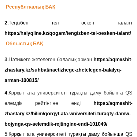
Республткалық БАҚ
2.
Теңізбен тел өскен талант
https://halyqline.kz/qogam/tengizben-tel-oesken-talant/
Облыстық БАҚ
3.
Нәтижеге жетелеген балалық арман
https://aqmeshit-
zhastary.kz/suhbat/naetizhege-zhetelegen-balalyq-
arman-100815/
4.
Қорқыт ата университеті тұрақты даму бойынга QS
әлемдік рейтінгіне енді
https://aqmeshit-
zhastary.kz/bilim/qorqyt-ata-wniversiteti-turaqty-damw-
bojynga-qs-aelemdik-rejtingine-endi-101049/
5.
Қорқыт ата университеті тұрақты даму бойынша QS