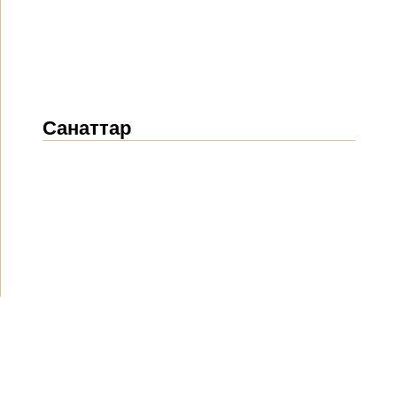
Санаттар
Жаңалықтар
(1911)
Хабарландырулар
(489)
БАҚ біз туралы
(154)
Жобалар
(10)