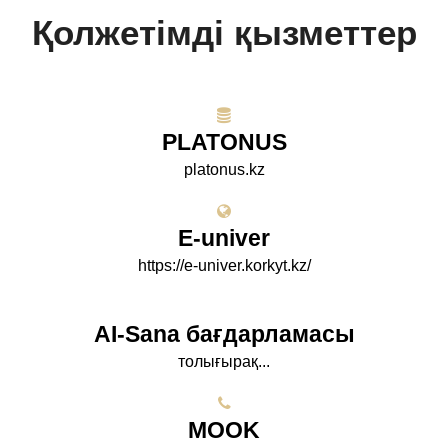
Қолжетімді қызметтер
PLATONUS
platonus.kz
E-univer
https://e-univer.korkyt.kz/
AI-Sana бағдарламасы
толығырақ...
МООK