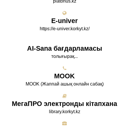
platonus.kz
E-univer
https://e-univer.korkyt.kz/
AI-Sana бағдарламасы
толығырақ...
МООK
МООK (Жаппай ашық онлайн сабақ)
МегаПРО электронды кітапхана
library.korkyt.kz