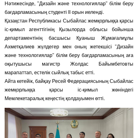
Нәтижесінде, "Дизайн және технологиялар" білім беру
бағдарламасының студенті ІІ орын иеленді.
Қазақстан Республикасы Сыбайлас жемқорлыққа қарсы
іс-қимыл агенттігінің Қызылорда облысы бойынша
департаментінің басшысы Қуаныш Жұмағалиұлы
Ахметқалиев жүлдегер мен оның жетекшісі "Дизайн
және технологиялар" білім беру бағдарламасының аға
оқытушысы магистр Жолдас Байымбетовты
марапаттап, естелік сыйлық табыс етті.
Айта кетейік, байқау Ресей Федерациясының Сыбайлас
жемқорлыққа қарсы іс-қимыл жөніндегі
Мемлекетаралық кеңестің қолдауымен өтті.