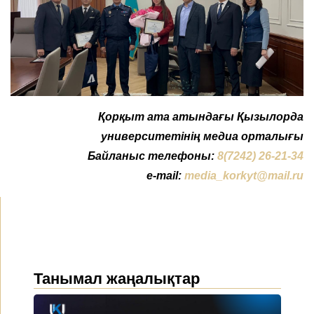
Қорқыт ата атындағы Қызылорда
университетінің медиа орталығы
Байланыс телефоны:
8(7242) 26-21-34
e-mail:
media_korkyt@mail.ru
Танымал жаңалықтар