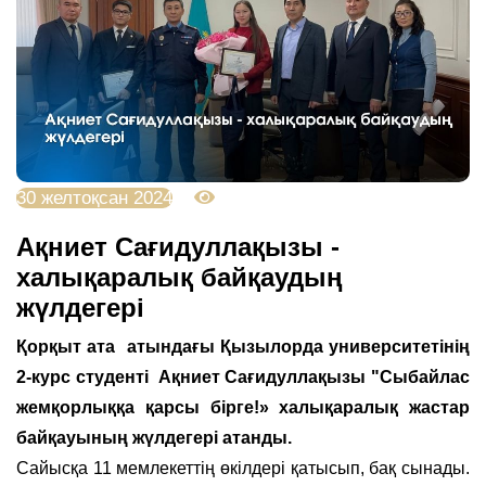
30 желтоқсан 2024
2260
Ақниет Сағидуллақызы -
халықаралық байқаудың
жүлдегері
Қорқыт ата атындағы Қызылорда университетінің
2-курс студенті Ақниет Сағидуллақызы "Сыбайлас
жемқорлыққа қарсы бірге!» халықаралық жастар
байқауының жүлдегері атанды.
Сайысқа 11 мемлекеттің өкілдері қатысып, бақ сынады.