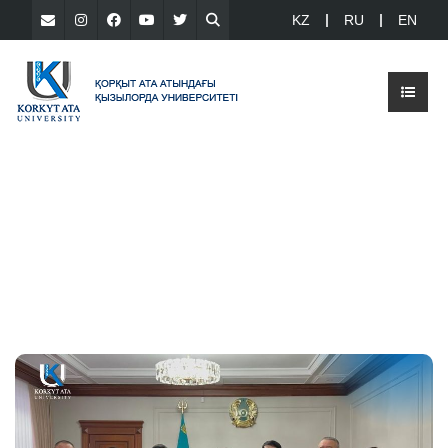
KZ
RU
EN