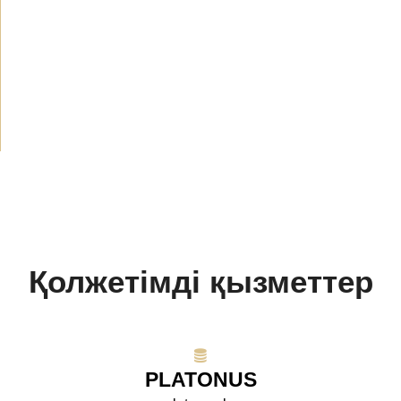
Жаңалықтар
(1912)
Хабарландырулар
(489)
БАҚ біз туралы
(154)
Жобалар
(10)
Қолжетімді қызметтер
PLATONUS