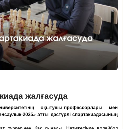
акиада жалғасуда
верситетінің оқытушы-профессорлары мен
денсаулық-2025» атты дәстүрлі спартакиадасының
т түрлерінен бақ сынады. Нәтижесінде волейбол