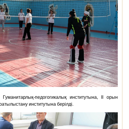
Гуманитарлық-педогогикалық институтына, ІІ орын
ратылыстану институтына берілді.