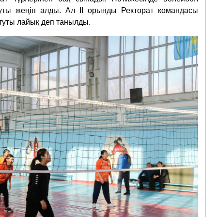
ты жеңіп алды. Ал ІІ орынды Ректорат командасы
итуты лайық деп танылды.