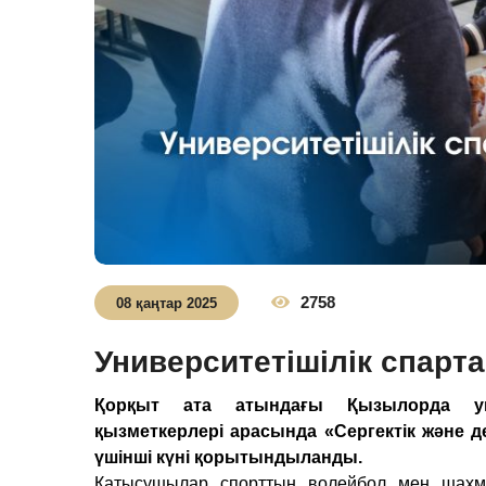
2758
08 қаңтар 2025
Университетішілік спарт
Қорқыт ата атындағы Қызылорда уни
қызметкерлері арасында «Сергектік және 
үшінші күні қорытындыланды.
Қатысушылар спорттың волейбол мен шахма