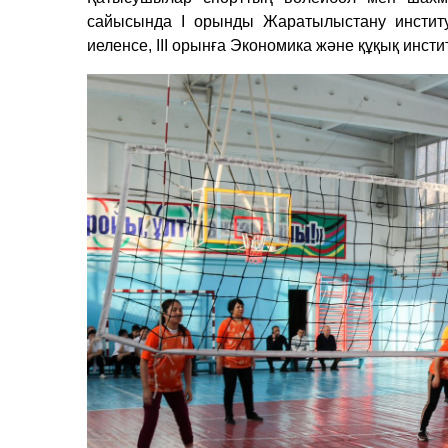
сайысында І орынды Жаратылыстану институ
иеленсе, ІІІ орынға Экономика және құқық инст