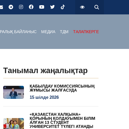
РАЛЫҚ БАЙЛАНЫС
МЕДИА
ТДМ
ТАЛАПКЕРГЕ
Танымал жаңалықтар
ҚАБЫЛДАУ КОМИССИЯСЫНЫҢ
ЖҰМЫСЫ ЖАЛҒАСУДА
15 шілде 2026
«ҚАЗАҚСТАН ХАЛҚЫНА»
ҚОРЫНЫҢ ҚОЛДАУЫМЕН БІЛІМ
АЛҒАН 13 СТУДЕНТ
УНИВЕРСИТЕТ ТҮЛЕГІ АТАНДЫ