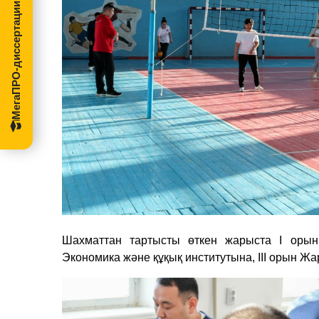
МегаПРО-диссертации
Шахматтан тартысты өткен жарыста І орын 
Экономика және құқық институтына, ІІІ орын Жа