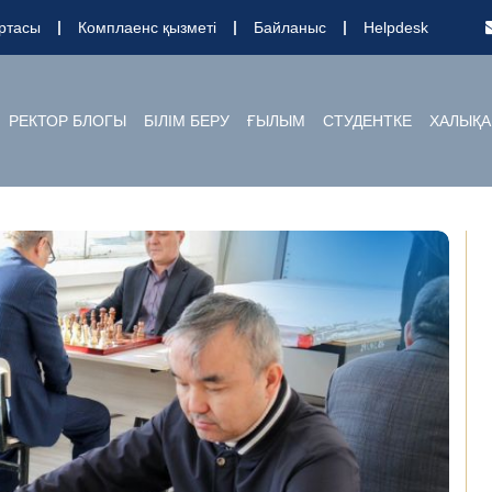
ртасы
Комплаенс қызметі
Байланыс
Helpdesk
РЕКТОР БЛОГЫ
БІЛІМ БЕРУ
ҒЫЛЫМ
СТУДЕНТКЕ
ХАЛЫҚА