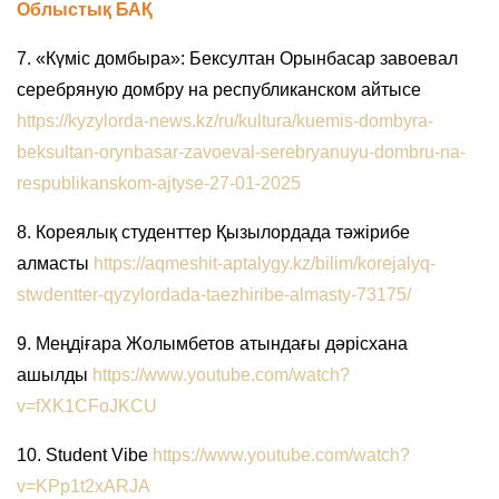
Облыстық БАҚ
7. «Күміс домбыра»: Бексултан Орынбасар завоевал
серебряную домбру на республиканском айтысе
https://kyzylorda-news.kz/ru/kultura/kuemis-dombyra-
beksultan-orynbasar-zavoeval-serebryanuyu-dombru-na-
respublikanskom-ajtyse-27-01-2025
8. Кореялық студенттер Қызылордада тәжірибе
алмасты
https://aqmeshit-aptalygy.kz/bilim/korejalyq-
stwdentter-qyzylordada-taezhiribe-almasty-73175/
9. Меңдіғара Жолымбетов атындағы дәрісхана
ашылды
https://www.youtube.com/watch?
v=fXK1CFoJKCU
10. Student Vibe
https://www.youtube.com/watch?
v=KPp1t2xARJA