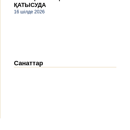
ҚАТЫСУДА
16 шілде 2026
Санаттар
Жаңалықтар
(1912)
Хабарландырулар
(489)
БАҚ біз туралы
(154)
Жобалар
(10)