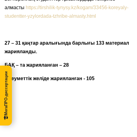
алмасты
https://tirshilik-tynysy.kz/kogam/33456-koreyaly-
studentter-yzylordada-tzhribe-almasty.html
27 – 31 қаңтар аралығында барлығы 133 материал
жарияланды.
БАҚ – та жарияланған – 28
МегаПРО-диссертации
Әлеуметтік желіде жарияланған - 105