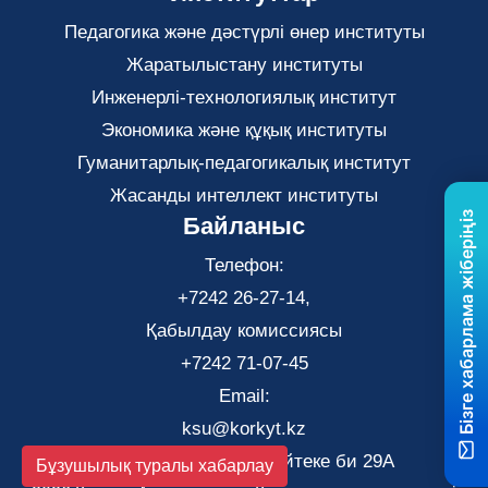
Педагогика және дәстүрлі өнер институты
Жаратылыстану институты
Инженерлі-технологиялық институт
Экономика және құқық институты
Гуманитарлық-педагогикалық институт
Жасанды интеллект институты
Бізге хабарлама жіберіңіз
Байланыс
Телефон:
+7242 26-27-14,
Қабылдау комиссиясы
+7242 71-07-45
Email:
ksu@korkyt.kz
Қызылорда қаласы, Әйтеке би 29А
Бұзушылық туралы хабарлау