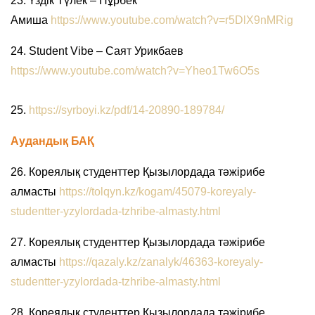
23. Үздік Түлек – Нұрбек
Амиша
https://www.youtube.com/watch?v=r5DlX9nMRig
24. Student Vibe –
Саят
Урикбаев
https://www.youtube.com/watch?v=Yheo1Tw6O5s
25.
https://syrboyi.kz/pdf/14-20890-189784/
Аудандық БАҚ
26. Кореялық студенттер Қызылордада тәжірибе
алмасты
https://tolqyn.kz/kogam/45079-koreyaly-
studentter-yzylordada-tzhribe-almasty.html
27. Кореялық студенттер Қызылордада тәжірибе
алмасты
https://qazaly.kz/zanalyk/46363-koreyaly-
studentter-yzylordada-tzhribe-almasty.html
28. Кореялық студенттер Қызылордада тәжірибе