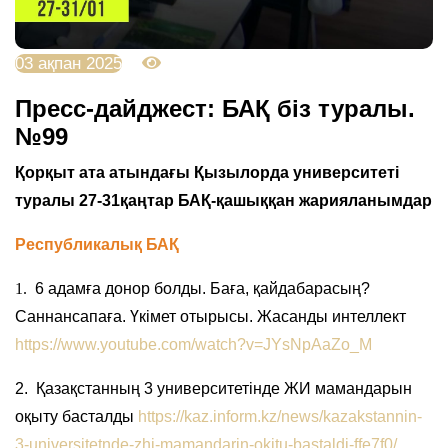
03 ақпан 2025
2419
Пресс-дайджест: БАҚ біз туралы.
№99
Қорқыт ата атындағы Қызылорда университеті
туралы 27-31қаңтар БАҚ-қашыққан жарияланымдар
Республикалық БАҚ
1.
6 адамға донор болды. Баға, қайдабарасың?
Саннансапаға. Үкімет отырысы. Жасанды интеллект
https://www.youtube.com/watch?v=JYsNpAaZo_M
2.
Қазақстанның 3 университетінде ЖИ мамандарын
оқыту басталды
https://kaz.inform.kz/news/kazakstannin-
3-universitetnde-zhi-mamandarin-okitu-bastaldi-ffe7f0/