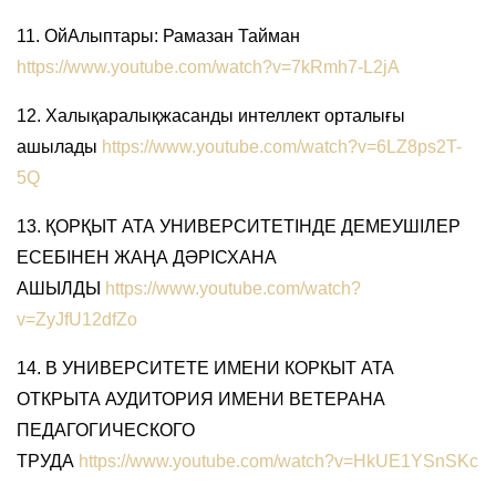
11. ОйАлыптары: Рамазан Тайман
https://www.youtube.com/watch?v=7kRmh7-L2jA
12. Халықаралықжасанды интеллект орталығы
ашылады
https://www.youtube.com/watch?v=6LZ8ps2T-
5Q
13. ҚОРҚЫТ АТА УНИВЕРСИТЕТІНДЕ ДЕМЕУШІЛЕР
ЕСЕБІНЕН ЖАҢА ДӘРІСХАНА
АШЫЛДЫ
https://www.youtube.com/watch?
v=ZyJfU12dfZo
14. В УНИВЕРСИТЕТЕ ИМЕНИ КОРКЫТ АТА
ОТКРЫТА АУДИТОРИЯ ИМЕНИ ВЕТЕРАНА
ПЕДАГОГИЧЕСКОГО
ТРУДА
https://www.youtube.com/watch?v=HkUE1YSnSKc