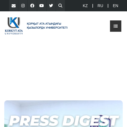
KZ
RU
EN