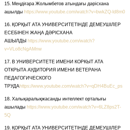
15. Меңдіғара Жолымбетов атындағы дәрісхана
ашылды
https://www.youtube.com/watch?v=bwkZQ-Id8m0
16. ҚОРҚЫТ АТА УНИВЕРСИТЕТІНДЕ ДЕМЕУШІЛЕР
ЕСЕБІНЕН ЖАҢА ДӘРІСХАНА
АШЫЛДЫ
https://www.youtube.com/watch?
v=VLo8cNgAMnw
17. В УНИВЕРСИТЕТЕ ИМЕНИ КОРКЫТ АТА
ОТКРЫТА АУДИТОРИЯ ИМЕНИ ВЕТЕРАНА
ПЕДАГОГИЧЕСКОГО
ТРУДА
https://www.youtube.com/watch?v=qDH4BuEc_ps
18. Халықаралықжасанды интеллект орталығы
ашылады
https://www.youtube.com/watch?v=6LZ8ps2T-
5Q
19. ҚОРҚЫТ АТА УНИВЕРСИТЕТІНДЕ ДЕМЕУШІЛЕР