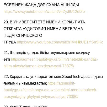
ЕСЕБІНЕН ЖАҢА ДӘРІСХАНА АШЫЛДЫ
https://www.youtube.com/watch?v=ZyJfU12dfZo
20. В УНИВЕРСИТЕТЕ ИМЕНИ КОРКЫТ АТА
ОТКРЫТА АУДИТОРИЯ ИМЕНИ ВЕТЕРАНА
ПЕДАГОГИЧЕСКОГО
ТРУДА
https://www.youtube.com/watch?v=HkUE1YSnSKc
21. Шетелдік қандас білім алушылармен кездесу
өтті
https://aqmeshit-aptalygy.kz/bilim/sheteldik-qandas-
bilim-alwshylarmen-kezdesw-oetti-73375/
22. Қорқыт ата университеті мен SeoulTech арасындағы
ғылыми ынтымақтастық
https://aqmeshit-
aptalygy.kz/bilim/qorqyt-ata-wniversiteti-men-seoultech-
arasyndaghy-ghylymi-yntymaqtastyq-73380/