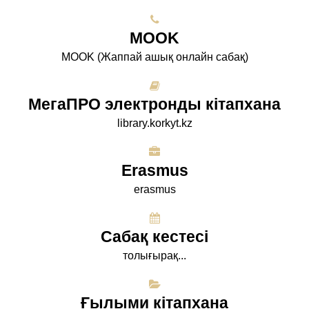
МООK
МООK (Жаппай ашық онлайн сабақ)
МегаПРО электронды кітапхана
library.korkyt.kz
Erasmus
erasmus
Сабақ кестесі
толығырақ...
Ғылыми кітапхана