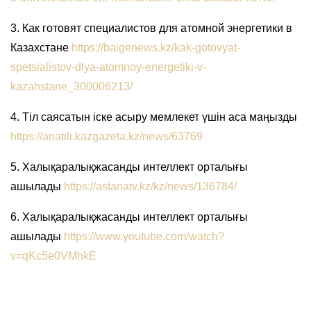
3. Как готовят специалистов для атомной энергетики в
Казахстане
https://baigenews.kz/kak-gotovyat-
spetsialistov-dlya-atomnoy-energetiki-v-
kazahstane_300006213/
4. Тіл саясатын іске асыру мемлекет үшін аса маңызды
https://anatili.kazgazeta.kz/news/63769
5. Халықаралықжасанды интеллект орталығы
ашылады
https://astanatv.kz/kz/news/136784/
6. Халықаралықжасанды интеллект орталығы
ашылады
https://www.youtube.com/watch?
v=qKc5e0VMhkE