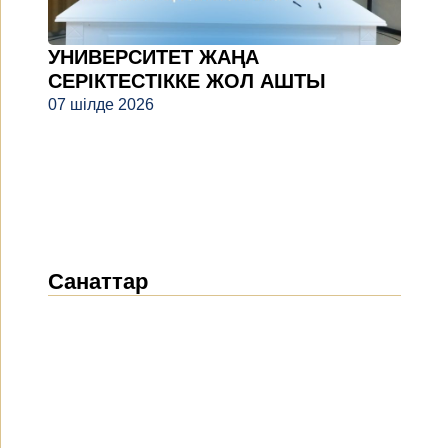
УНИВЕРСИТЕТ ЖАҢА
СЕРІКТЕСТІККЕ ЖОЛ АШТЫ
07 шілде 2026
Санаттар
Жаңалықтар
(1911)
Хабарландырулар
(489)
БАҚ біз туралы
(154)
Жобалар
(10)