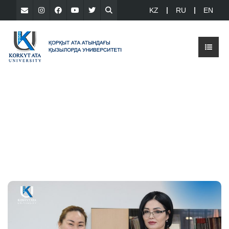
KZ
RU
EN