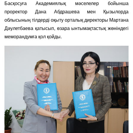
Басқосуға Академиялық мәселелер бойынша
проректор Дана Абдрашева мен Қызылорда
облысының тілдерді оқыту орталық директоры Мартана
Дәулетбаева қатысып, өзара ынтымақтастық жөніндегі
меморандумға қол қойды.