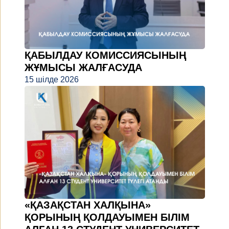
ҚАБЫЛДАУ КОМИССИЯСЫНЫҢ
ЖҰМЫСЫ ЖАЛҒАСУДА
15 шілде 2026
«ҚАЗАҚСТАН ХАЛҚЫНА»
ҚОРЫНЫҢ ҚОЛДАУЫМЕН БІЛІМ