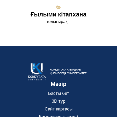
Ғылыми кітапхана
толығырақ...
Мәзір
Басты бет
3D тур
Сайт картасы
Комплаенс қызметі