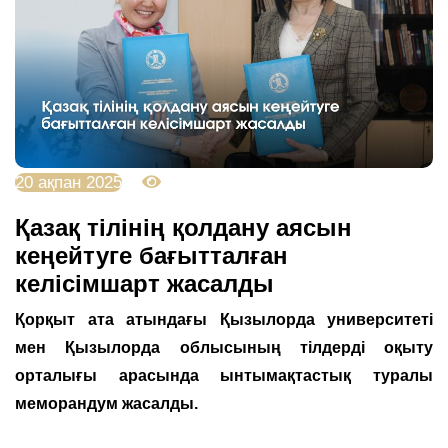
20 ақпан 2025
2275
Қазақ тілінің қолдану аясын
кеңейтуге бағытталған
келісімшарт жасалды
Қорқыт ата атындағы Қызылорда университеті
мен Қызылорда облысының тілдерді оқыту
орталығы арасында ынтымақтастық туралы
меморандум жасалды.