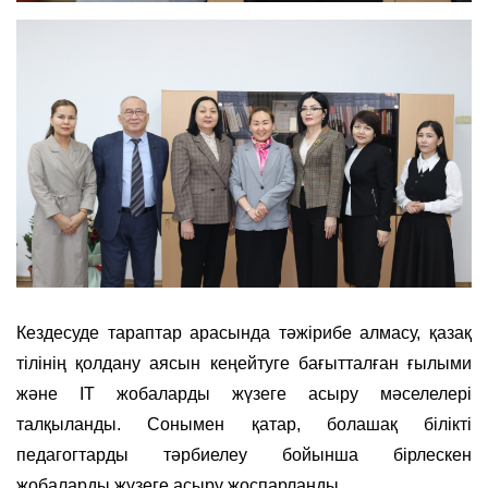
Кездесуде тараптар арасында тәжірибе алмасу, қазақ
тілінің қолдану аясын кеңейтуге бағытталған ғылыми
және IT жобаларды жүзеге асыру мәселелері
талқыланды. Сонымен қатар, болашақ білікті
педагогтарды тәрбиелеу бойынша бірлескен
жобаларды жүзеге асыру жоспарланды.