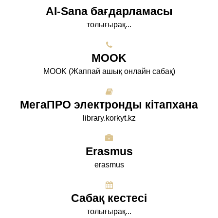
AI-Sana бағдарламасы
толығырақ...
МООK
МООK (Жаппай ашық онлайн сабақ)
МегаПРО электронды кітапхана
library.korkyt.kz
Erasmus
erasmus
Сабақ кестесі
толығырақ...