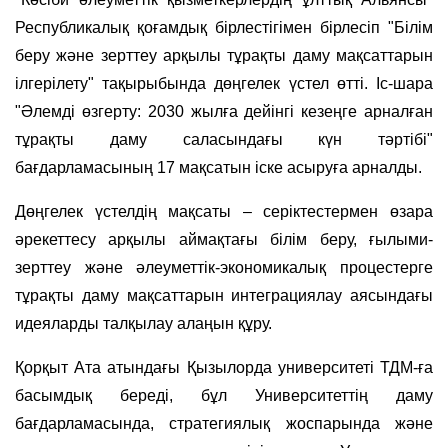
Республикалық қоғамдық бірлестігімен бірлесіп "Білім
беру және зерттеу арқылы тұрақты даму мақсаттарын
ілгерілету" тақырыбында дөңгелек үстел өтті. Іс-шара
"Әлемді өзгерту: 2030 жылға дейінгі кезеңге арналған
тұрақты даму саласындағы күн тәртібі"
бағдарламасының 17 мақсатын іске асыруға арналды.
Дөңгелек үстелдің мақсаты – серіктестермен өзара
әрекеттесу арқылы аймақтағы білім беру, ғылыми-
зерттеу және әлеуметтік-экономикалық процестерге
тұрақты даму мақсаттарын интеграциялау аясындағы
идеяларды талқылау алаңын құру.
Қорқыт Ата атындағы Қызылорда университеті ТДМ-ға
басымдық береді, бұл Университеттің даму
бағдарламасында, стратегиялық жоспарында және