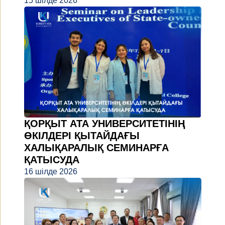
15 шілде 2026
ҚОРҚЫТ АТА УНИВЕРСИТЕТІНІҢ
ӨКІЛДЕРІ ҚЫТАЙДАҒЫ
ХАЛЫҚАРАЛЫҚ СЕМИНАРҒА
ҚАТЫСУДА
16 шілде 2026