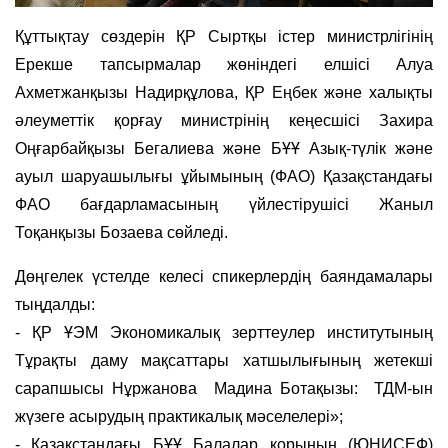
Құттықтау сөздерін ҚР Сыртқы істер министрлігінің
Ерекше тапсырмалар жөніндегі елшісі Алуа
Ахметжанқызы Надирқұлова, ҚР Еңбек және халықты
әлеуметтік қорғау министрінің кеңесшісі Захира
Оңғарбайқызы Бегалиева және БҰҰ Азық-түлік және
ауыл шаруашылығы ұйымының (ФАО) Қазақстандағы
ФАО бағдарламасының үйлестірушісі Жаныл
Тоқанқызы Бозаева сөйледі.
Дөңгелек үстелде келесі спикерлердің баяндамалары
тыңдалды:
- ҚР ҰЭМ Экономикалық зерттеулер институтының
Тұрақты даму мақсаттары хатшылығының жетекші
сарапшысы Нұржанова Мадина Ботақызы: ТДМ-ын
жүзеге асырудың практикалық мәселелері»;
- Қазақстандағы БҰҰ Балалар қорының (ЮНИСЕФ)