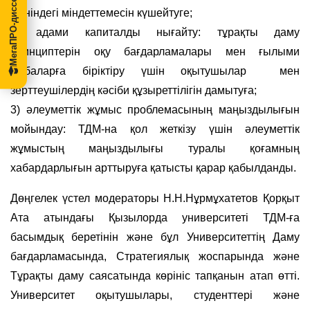
МегаПРО-диссертации
жөніндегі міндеттемесін күшейтуге;
2) адами капиталды нығайту: тұрақты даму
принциптерін оқу бағдарламалары мен ғылыми
жобаларға біріктіру үшін оқытушылар мен
зерттеушілердің кәсіби құзыреттілігін дамытуға;
3) әлеуметтік жұмыс проблемасының маңыздылығын
мойындау: ТДМ-на қол жеткізу үшін әлеуметтік
жұмыстың маңыздылығы туралы қоғамның
хабардарлығын арттыруға қатысты қарар қабылданды.
Дөңгелек үстел модераторы Н.Н.Нұрмұхатетов Қорқыт
Ата атындағы Қызылорда университеті ТДМ-ға
басымдық беретінін және бұл Университеттің Даму
бағдарламасында, Стратегиялық жоспарында және
Тұрақты даму саясатында көрініс тапқанын атап өтті.
Университет оқытушылары, студенттері және