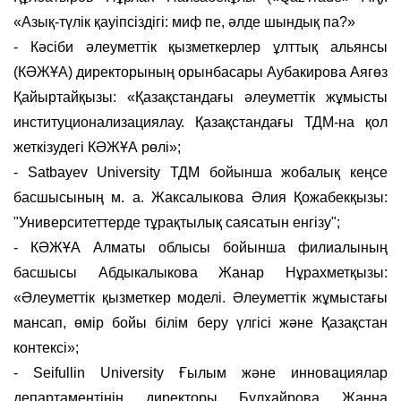
«Азық-түлік қауіпсіздігі: миф пе, әлде шындық па?»
- Кәсіби әлеуметтік қызметкерлер ұлттық альянсы
(КӘЖҰА) директорының орынбасары Аубакирова Аягөз
Қайыртайқызы: «Қазақстандағы әлеуметтік жұмысты
институционализациялау. Қазақстандағы ТДМ-на қол
жеткізудегі КӘЖҰА рөлі»;
- Satbayev University ТДМ бойынша жобалық кеңсе
басшысының м. а. Жаксалыкова Әлия Қожабекқызы:
"Университеттерде тұрақтылық саясатын енгізу";
- КӘЖҰА Алматы облысы бойынша филиалының
басшысы Абдыкалыкова Жанар Нұрахметқызы:
«Әлеуметтік қызметкер моделі. Әлеуметтік жұмыстағы
мансап, өмір бойы білім беру үлгісі және Қазақстан
контексі»;
- Seifullin University Ғылым және инновациялар
департаментінің директоры Булхайрова Жанна