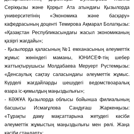
Серікқызы және Қорқыт Ата атындағы Қызылорда
университетінің «Экономика және басқару»
кафедрасының доценті Темирова Ақмарал Болатқызы:
«Қазақстан Республикасындағы жасыл экономиканың
қазіргі жағдайы»;
- Қызылорда қаласының №1 емханасының әлеуметтік
жұмыс жөніндегі маманы, ЮНИСЕФ-тің шебер
жаттықтырушысы Молдабаева Меруерт Рүстемқызы:
«Денсаулық сақтау саласындағы әлеуметтік жұмыс.
Күрделі жағдайларды шешудегі ведомствоаралық
өзара іс-қимылдың маңыздылығы»;
- КӘЖҰА Қызылорда облысы бойынша филиалының
басшысы Исмағұлова Сандуғаш Жаркенқызы:
«Тұрақты даму мақсаттарына жетудегі кәсіби
әлеуметтік жұмыстың маңыздылығы мен рөлі. Жаңа
кәсіби стандарт»;