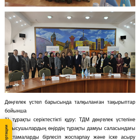
Дөңгелек үстел барысында талқыланған тақырыптар
бойынша
1) тұрақты серіктестікті құру: ТДМ дөңгелек үстеліне
қатысушылардың өңірдің тұрақты дамуы саласындағы
бастамаларды бірлесіп жоспарлау және іске асыру