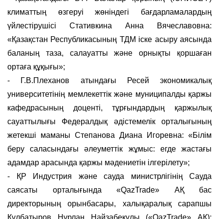
климаттың өзгеруі жөніндегі бағдарламалардың
үйлестірушісі Стативкина Анна Вячеславовна:
«Қазақстан Республикасының ТДМ іске асыру аясында
баланың таза, салауатты және орнықты қоршаған
ортаға құқығы»;
- Г.В.Плеханов атындағы Ресей экономикалық
университетінің мемлекеттік және муниципалды қаржы
кафедрасының доценті, тұрғындардың қаржылық
сауаттылығы Федералдық әдістемелік орталығының
жетекші маманы Степанова Диана Игоревна: «Білім
беру саласындағы әлеуметтік жұмыс: егде жастағы
адамдар арасында қаржы мәдениетін ілгерілету»;
- ҚР Индустрия және сауда министрлігінің Сауда
саясаты орталығында «QazTrade» АҚ бас
директорының орынбасары, халықаралық сарапшы
Құлбатыров Нұрлан Найзабекұлы («QazTrade» АҚ):