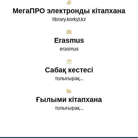
МегаПРО электронды кітапхана
library.korkyt.kz
Erasmus
erasmus
Сабақ кестесі
толығырақ...
Ғылыми кітапхана
толығырақ...