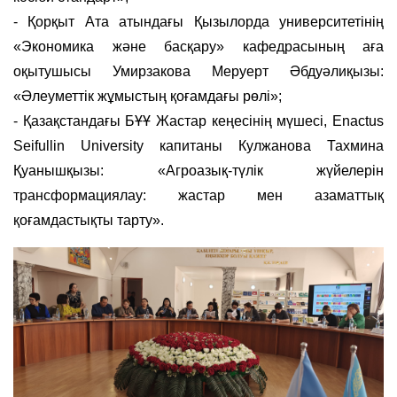
- Қорқыт Ата атындағы Қызылорда университетінің
«Экономика және басқару» кафедрасының аға
оқытушысы Умирзакова Меруерт Әбдуәлиқызы:
«Әлеуметтік жұмыстың қоғамдағы рөлі»;
- Қазақстандағы БҰҰ Жастар кеңесінің мүшесі, Enactus
Seifullin University капитаны Кулжанова Тахмина
Қуанышқызы: «Агроазық-түлік жүйелерін
трансформациялау: жастар мен азаматтық
қоғамдастықты тарту».