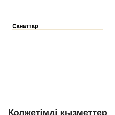
Санаттар
Жаңалықтар
(1914)
Хабарландырулар
(489)
БАҚ біз туралы
(154)
Жобалар
(10)
Қолжетімді қызметтер