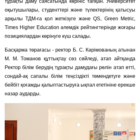
тұрақты даму саясатында көрініс тапқан. Университет
оқытушылары, студенттері және түлектерінің қатысуы
арқылы ТДМ-ға қол жеткізуге және QS, Green Metric,
Times Higher Education әлемдік рейтингтерінде жоғары
позициялардан көрінуге күш салады.
Басқарма төрағасы - ректор Б. С. Кәрімованың атынан
М. М. Томанов құттықтау сөз сөйледі, атап айтқанда
Ректор білім берудің тұрақты дамудағы рөлін атап өтті,
сондай-ақ сапалы білім теңсіздікті төмендетуге және
бейбіт қоғамды қалыптастыруға ықпал ететініне ерекше
назар аударды.