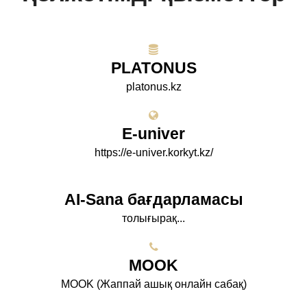
PLATONUS
platonus.kz
E-univer
https://e-univer.korkyt.kz/
AI-Sana бағдарламасы
толығырақ...
МООK
МООK (Жаппай ашық онлайн сабақ)