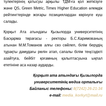
түлектерінің қатысуы арқылы ТДМ-ға қол жеткізуге
және QS, Green Metric, Times Higher Education әлемдік
рейтингтерінде жоғары позициялардан көрінуге күш
салады.
Қорқыт Ата атындағы Қызылорда университетінің
Басқарма төрағасы - ректоры Б.С.Каримованың
атынан М.М.Томанов алғы сөз сөйлеп, білім берудің
тұрақты дамудағы рөлін атап, сапалы білім теңсіздікті
азайтуға, бейбіт қоғамның қалыптасуына ықпал
ететініне аса назар аударды.
Қорқыт ата атындағы Қызылорда
университетінің медиа орталығы
Байланыс телефоны:
8(7242) 26-21-34
e-mail:
media_korkyt@mail.ru