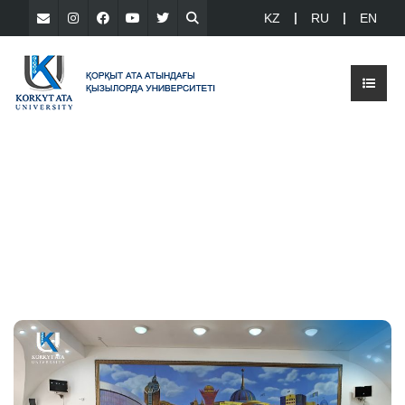
KZ
RU
EN