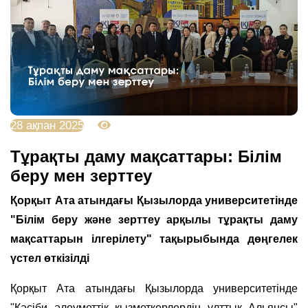
28 ақпан 2025
3668
Тұрақты даму мақсаттары: Білім
беру мен зерттеу
Қорқыт Ата атындағы Қызылорда университетінде
"Білім беру және зерттеу арқылы тұрақты даму
мақсаттарын ілгерілету" тақырыбында дөңгелек
үстел өткізілді
Қорқыт Ата атындағы Қызылорда университетінде
"Кәсіби әлеуметтік қызметкерлердің ұлттық Альянсы"