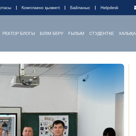
ртасы
Комплаенс қызметі
Байланыс
Helpdesk
РЕКТОР БЛОГЫ
БІЛІМ БЕРУ
ҒЫЛЫМ
СТУДЕНТКЕ
ХАЛЫҚА