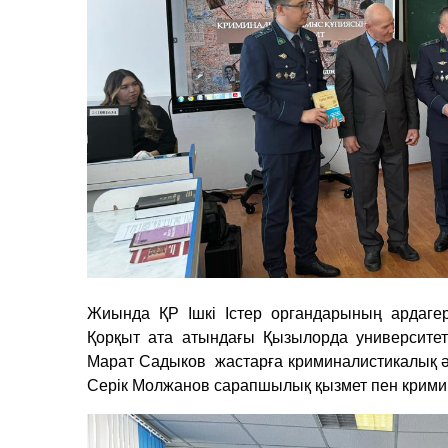
Жиында ҚР Ішкі Істер органдарының ардагері,
Қорқыт ата атындағы Қызылорда университет
Марат Садыков жастарға криминалистикалық әді
Серік Молжанов сарапшылық қызмет пен крими