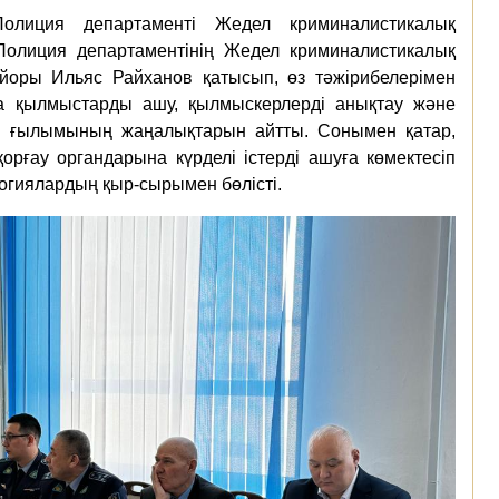
лиция департаменті Жедел криминалистикалық
олиция департаментінің Жедел криминалистикалық
йоры Ильяс Райханов қатысып, өз тәжірибелерімен
ға қылмыстарды ашу, қылмыскерлерді анықтау және
ка ғылымының жаңалықтарын айтты. Сонымен қатар,
рғау органдарына күрделі істерді ашуға көмектесіп
огиялардың қыр-сырымен бөлісті.