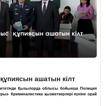
құпиясын ашатын кілт
ситетінде Қызылорда облысы бойынша Полиция
урыз- Криминалистика қызметкерлері күніне орай