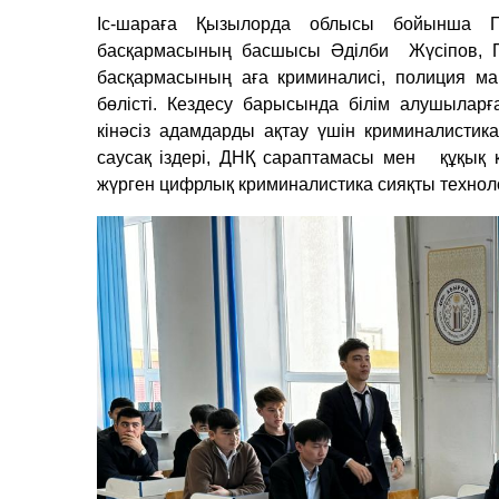
Іс-шараға Қызылорда облысы бойынша По
басқармасының басшысы Әділби Жүсіпов, П
басқармасының аға криминалисі, полиция ма
бөлісті. Кездесу барысында білім алушылар
кінәсіз адамдарды ақтау үшін криминалисти
саусақ іздері, ДНҚ сараптамасы мен құқық қо
жүрген цифрлық криминалистика сияқты технол