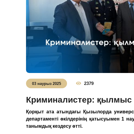
2379
03 наурыз 2025
Криминалистер: қылмыс 
Қорқыт ата атындағы Қызылорда универ
департаменті өкілдерінің қатысуымен 1 на
танымдық кездесу өтті.