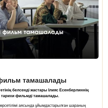
 фильм тамашалады
тінің белсенді жастары Ілияс Есенберлиннің
н тарихи фильмді тамашалады.
көрсетілімі аясында ұйымдастарылған шараның