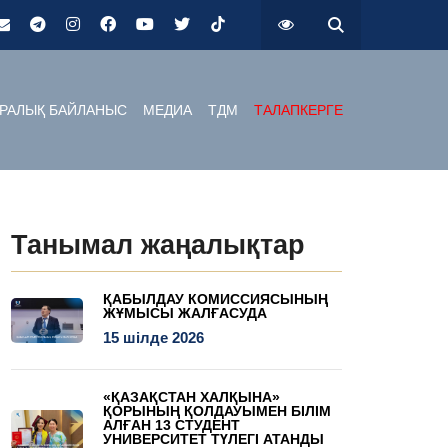
РАЛЫҚ БАЙЛАНЫС
МЕДИА
ТДМ
ТАЛАПКЕРГЕ
Танымал жаңалықтар
ҚАБЫЛДАУ КОМИССИЯСЫНЫҢ
ЖҰМЫСЫ ЖАЛҒАСУДА
15 шілде 2026
«ҚАЗАҚСТАН ХАЛҚЫНА»
ҚОРЫНЫҢ ҚОЛДАУЫМЕН БІЛІМ
АЛҒАН 13 СТУДЕНТ
УНИВЕРСИТЕТ ТҮЛЕГІ АТАНДЫ