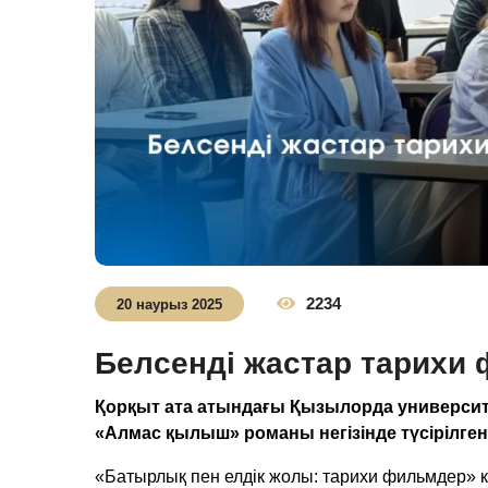
2234
20 наурыз 2025
Белсенді жастар тарихи
Қорқыт ата атындағы Қызылорда университе
«Алмас қылыш» романы негізінде түсірілге
«Батырлық пен елдік жолы: тарихи фильмдер» 