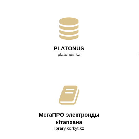
PLATONUS
platonus.kz
МегаПРО электронды
кітапхана
library.korkyt.kz