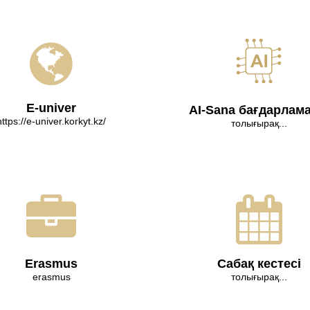
E-univer
AI-Sana бағдарлам
https://e-univer.korkyt.kz/
толығырақ...
Erasmus
Сабақ кестесі
erasmus
толығырақ...