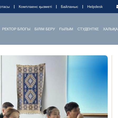
ртасы
Комплаенс қызметі
Байланыс
Helpdesk
РЕКТОР БЛОГЫ
БІЛІМ БЕРУ
ҒЫЛЫМ
СТУДЕНТКЕ
ХАЛЫҚА