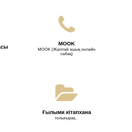
МООK
асы
МООK (Жаппай ашық онлайн
сабақ)
Ғылыми кітапхана
толығырақ...