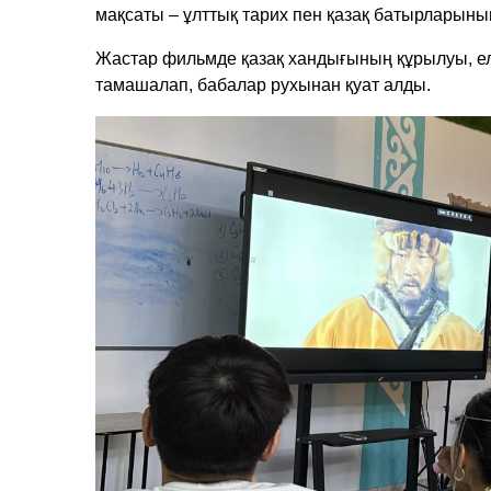
мақсаты – ұлттық тарих пен қазақ батырларының 
Жастар фильмде қазақ хандығының құрылуы, ел
тамашалап, бабалар рухынан қуат алды.