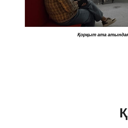
Қорқыт ата атындағ
Қ