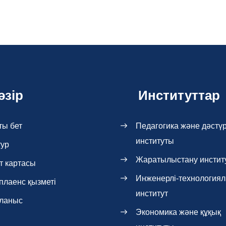
әзір
Институттар
ты бет
Педагогика және дәстүр
институты
тур
Жаратылыстану инстит
т картасы
Инженерлі-технология
плаенс қызметі
институт
ланыс
Экономика және құқық