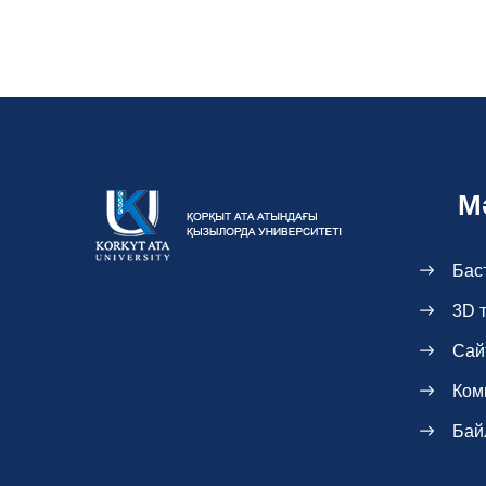
М
Бас
3D 
Сай
Ком
Бай