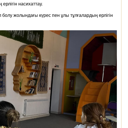
ерлігін насихаттау.
 болу жолындағы күрес пен ұлы тұлғалардың ерлігін