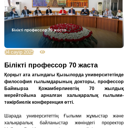
04 сәуір 2025
1627
Білікті профессор 70 жаста
Қорқыт ата атындағы Қызылорда университетінде
философия ғылымдарының докторы, профессор
Баймырза Қожамберлиевтің 70 жылдық
мерейтойына арналған халықаралық ғылыми-
тәжірбиелік конференция өтті.
Шарада университеттің Ғылыми жұмыстар және
халықаралық байланыстар жөніндегі проректор