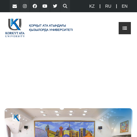
KZ
RU
EN