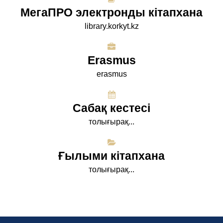
МегаПРО электронды кітапхана
library.korkyt.kz
Erasmus
erasmus
Сабақ кестесі
толығырақ...
Ғылыми кітапхана
толығырақ...