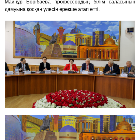
Майнұр Бөрібаева профессордың білім саласының
дамуына қосқан үлесін ерекше атап өтті.