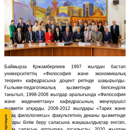
Баймырза Қожамберлиев 1997 жылдан бастап
университеттің «Философия және экономикалық
теория» кафедрасына доцент ретінде шақырылды.
Ғылыми-педагогикалық қызметінде белсенділік
танытып, 1998-2008 жылдар аралығында «Философия
және мәдениеттану» кафедрасының меңгерушісі
қызметін атқарды. 2008-2012 жылдары «Тарих және
қазақ филологиясы» факультетінің деканы қызметінде
жоғары білім беру саласына жаңашылдықтар енгізіп,
білім сапасын арттыруға атсалысты. 2020 жылдан