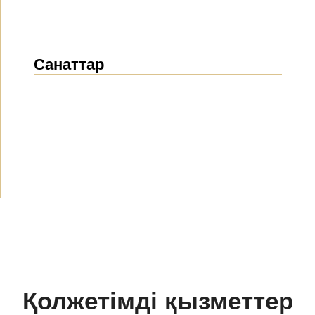
Санаттар
Жаңалықтар
(1911)
Хабарландырулар
(489)
БАҚ біз туралы
(154)
Жобалар
(10)
Қолжетімді қызметтер