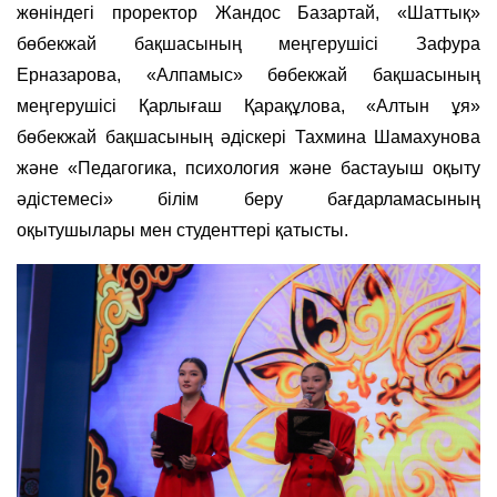
жөніндегі проректор Жандос Базартай, «Шаттық»
бөбекжай бақшасының меңгерушісі Зафура
Ерназарова, «Алпамыс» бөбекжай бақшасының
меңгерушісі Қарлығаш Қарақұлова, «Алтын ұя»
бөбекжай бақшасының әдіскері Тахмина Шамахунова
және «Педагогика, психология және бастауыш оқыту
әдістемесі» білім беру бағдарламасының
оқытушылары мен студенттері қатысты.