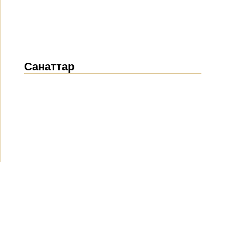
Санаттар
Жаңалықтар
(1912)
Хабарландырулар
(489)
БАҚ біз туралы
(154)
Жобалар
(10)