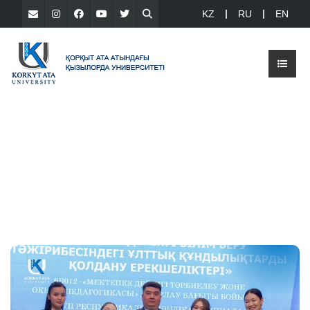
KZ
RU
EN