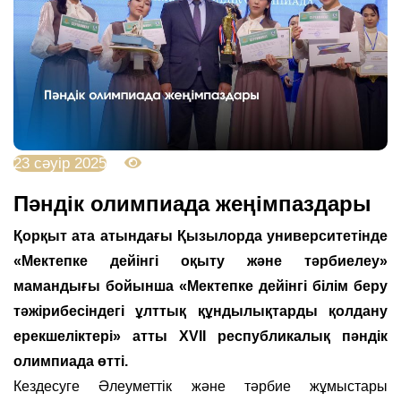
23 сәуір 2025
2854
Пәндік олимпиада жеңімпаздары
Қорқыт ата атындағы Қызылорда университетінде
«Мектепке дейінгі оқыту және тәрбиелеу»
мамандығы бойынша «Мектепке дейінгі білім беру
тәжірибесіндегі ұлттық құндылықтарды қолдану
ерекшеліктері» атты XVII республикалық пәндік
олимпиада өтті.
Кездесуге Әлеуметтік және тәрбие жұмыстары