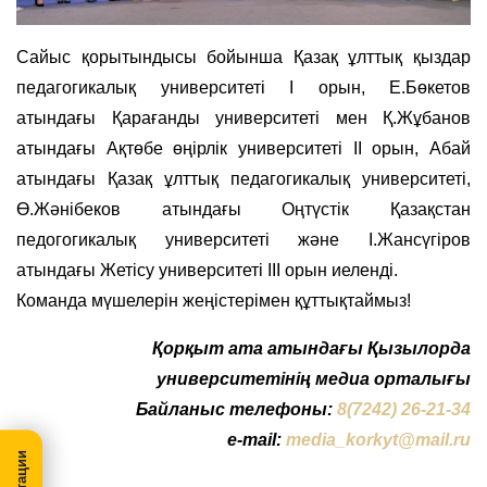
Сайыс қорытындысы бойынша Қазақ ұлттық қыздар
педагогикалық университеті I орын, Е.Бөкетов
атындағы Қарағанды университеті мен Қ.Жұбанов
атындағы Ақтөбе өңірлік университеті II орын, Абай
атындағы Қазақ ұлттық педагогикалық университеті,
Ө.Жәнібеков атындағы Оңтүстік Қазақстан
педогогикалық университеті және І.Жансүгіров
атындағы Жетісу университеті III орын иеленді.
Команда мүшелерін жеңістерімен құттықтаймыз!
Қорқыт ата атындағы Қызылорда
университетінің медиа орталығы
Байланыс телефоны:
8(7242) 26-21-34
e-mail:
media_korkyt@mail.ru