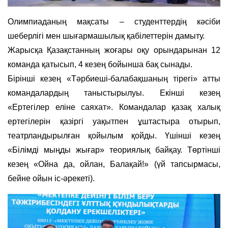
Олимпиаданың мақсаты – студенттердің кәсіби
шеберлігі мен шығармашылық қабілеттерін дамыту.
Жарысқа Қазақстанның жоғары оқу орындарынан 12
команда қатысып, 4 кезең бойынша бақ сынады.
Бірінші кезең «Тәрбиеші-балабақшаның тірегі» атты
командалардың таныстырылуы. Екінші кезең
«Ертегілер еліне саяхат». Командалар қазақ халық
ертегілерін қазіргі уақытпен ұштастыра отырып,
театрландырылған қойылым қойды. Үшінші кезең
«Білімді мыңды жығар» теориялық байқау. Төртінші
кезең «Ойна да, ойлан, Балақай!» (үй тапсырмасы,
бейне ойын іс-әрекеті).