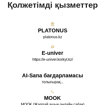
Қолжетімді қызметтер
PLATONUS
platonus.kz
E-univer
https://e-univer.korkyt.kz/
AI-Sana бағдарламасы
толығырақ...
МООK
МООK (Жаппай ашық онлайн сабақ)