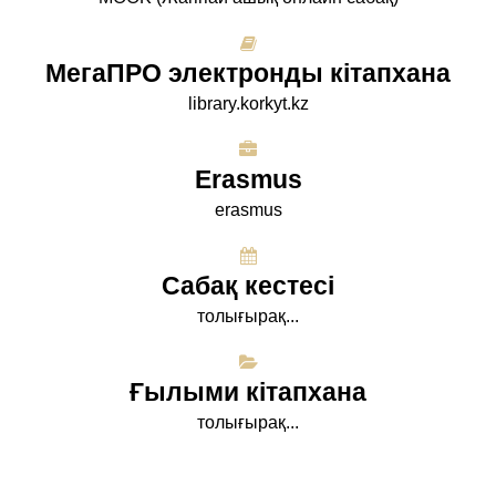
МегаПРО электронды кітапхана
library.korkyt.kz
Erasmus
erasmus
Сабақ кестесі
толығырақ...
Ғылыми кітапхана
толығырақ...