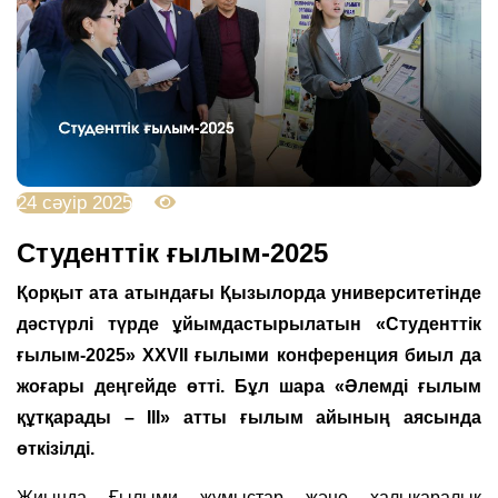
24 сәуір 2025
1853
Студенттік ғылым-2025
Қорқыт ата атындағы Қызылорда университетінде
дәстүрлі түрде ұйымдастырылатын «Студенттік
ғылым-2025» ХХVІІ ғылыми конференция биыл да
жоғары деңгейде өтті. Бұл шара «Әлемді ғылым
құтқарады – III» атты ғылым айының аясында
өткізілді.
Жиында Ғылыми жұмыстар және халықаралық