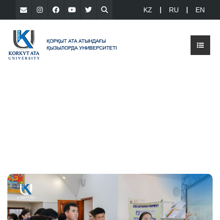
KZ
RU
EN