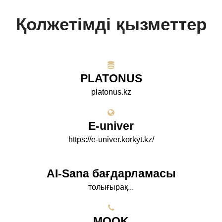
Қолжетімді қызметтер
PLATONUS
platonus.kz
E-univer
https://e-univer.korkyt.kz/
AI-Sana бағдарламасы
толығырақ...
МООK