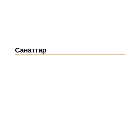
Санаттар
Жаңалықтар
(1912)
Хабарландырулар
(489)
БАҚ біз туралы
(154)
Жобалар
(10)