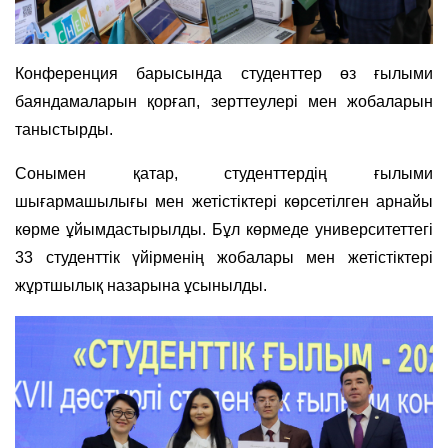
Конференция барысында студенттер өз ғылыми
баяндамаларын қорғап, зерттеулері мен жобаларын
таныстырды.
Сонымен қатар, студенттердің ғылыми
шығармашылығы мен жетістіктері көрсетілген арнайы
көрме ұйымдастырылды. Бұл көрмеде университеттегі
33 студенттік үйірменің жобалары мен жетістіктері
жұртшылық назарына ұсынылды.