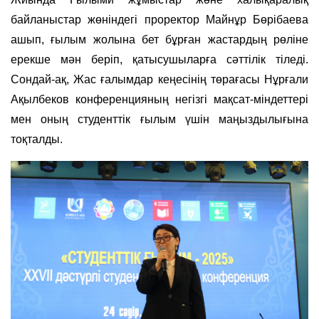
байланыстар жөніндегі проректор Майнұр Бөрібаева
ашып, ғылым жолына бет бұрған жастардың рөліне
ерекше мән беріп, қатысушыларға сәттілік тіледі.
Сондай-ақ, Жас ғалымдар кеңесінің төрағасы Нұрғали
Ақылбеков конференцияның негізгі мақсат-міндеттері
мен оның студенттік ғылым үшін маңыздылығына
тоқталды.