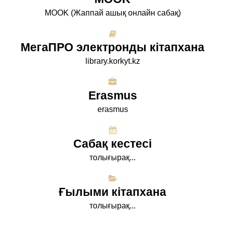
МООK (Жаппай ашық онлайн сабақ)
МегаПРО электронды кітапхана
library.korkyt.kz
Erasmus
erasmus
Сабақ кестесі
толығырақ...
Ғылыми кітапхана
толығырақ...