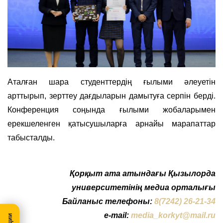
Аталған шара студенттердің ғылыми әлеуетін
арттырып, зерттеу дағдыларын дамытуға серпін берді.
Конференция соңында ғылыми жобаларымен
ерекшеленген қатысушыларға арнайы марапаттар
табысталды.
Қорқыт ата атындағы Қызылорда
университетінің медиа орталығы
Байланыс телефоны:
8(7242) 26-21-34
e-mail:
media_korkyt@mail.ru