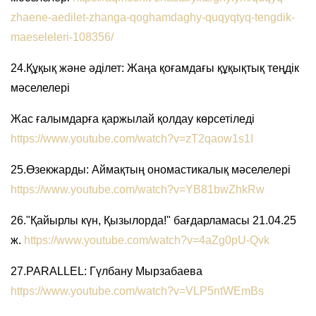
zhaene-aedilet-zhanga-qoghamdaghy-quqyqtyq-tengdik-
maeseleleri-108356/
24.Құқық және әділет: Жаңа қоғамдағы құқықтық теңдік
мәселелері
Жас ғалымдарға қаржылай қолдау көрсетіледі
https://www.youtube.com/watch?v=zT2qaow1s1I
25.Өзекжарды: Аймақтың ономастикалық мәселелері
https://www.youtube.com/watch?v=YB81bwZhkRw
26."Қайырлы күн, Қызылорда!" бағдарламасы 21.04.25
ж.
https://www.youtube.com/watch?v=4aZg0pU-Qvk
27.PARALLEL: Гүлбану Мырзабаева
https://www.youtube.com/watch?v=VLP5ntWEmBs