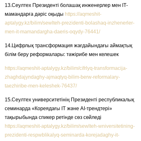
13.Сеултех Президенті болашақ инженерлер мен IT-
мамандарға дәріс оқыды
https://aqmeshit-
aptalygy.kz/bilim/sewlteh-prezidenti-bolashaq-inzhenerler-
men-it-mamandargha-daeris-oqydy-76441/
14.Цифрлық трансформация жағдайындағы аймақтық
білім беру реформалары: тәжірибе мен келешек
https://aqmeshit-aptalygy.kz/bilim/cifrlyq-transformacija-
zhaghdajyndaghy-ajmaqtyq-bilim-berw-reformalary-
taezhiribe-men-keleshek-76437/
15.Сеултех университетінің Президенті республикалық
семинарда «Кореядағы IT және AI-трендтері»
тақырыбында спикер ретінде сөз сөйледі
https://aqmeshit-aptalygy.kz/bilim/sewlteh-wniversitetining-
prezidenti-respwblikalyq-seminarda-korejadaghy-it-