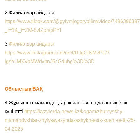
2.Филиалдар айдары
https://www.tiktok.com/@gylymjogarybilim/video/74963963
_r=1&_t=ZM-8vlZprspPYl
3.
Филиалдар айдары
https://www.instagram.com/reel/DIlgOjNMvP1/?
igsh=MXVoMWdvbnJ6cGdubg%3D%3D
Облыстық БАҚ
4.Жұмысшы мамандықтар жылы аясында ашық есік
күні өтті
https://kyzylorda-news.kz/kogam/zhumysshy-
mamandykhtar-zhyly-ayasynda-ashykh-esik-kueni-oetti-25-
04-2025