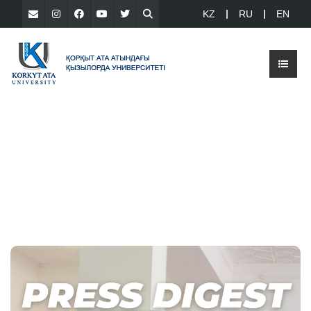
KZ
RU
EN