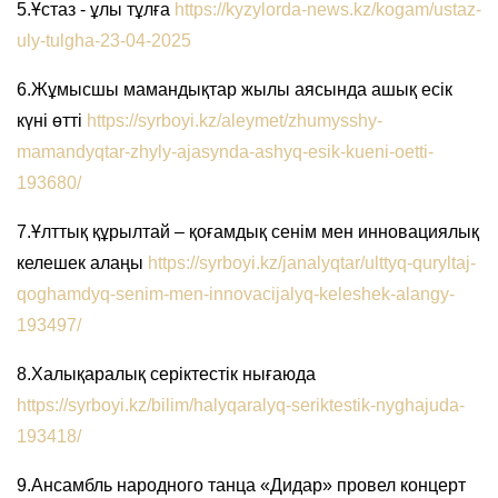
5.Ұстаз - ұлы тұлға
https://kyzylorda-news.kz/kogam/ustaz-
uly-tulgha-23-04-2025
6.Жұмысшы мамандықтар жылы аясында ашық есік
күні өтті
https://syrboyi.kz/aleymet/zhumysshy-
mamandyqtar-zhyly-ajasynda-ashyq-esik-kueni-oetti-
193680/
7.Ұлттық құрылтай – қоғамдық сенім мен инновациялық
келешек алаңы
https://syrboyi.kz/janalyqtar/ulttyq-quryltaj-
qoghamdyq-senim-men-innovacijalyq-keleshek-alangy-
193497/
8.Халықаралық серіктестік нығаюда
https://syrboyi.kz/bilim/halyqaralyq-seriktestik-nyghajuda-
193418/
9.Ансамбль народного танца «Дидар» провел концерт