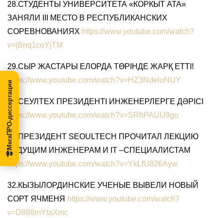
28.СТУДЕНТЫ УНИВЕРСИТЕТА «КОРКЫТ АТА»
ЗАНЯЛИ III МЕСТО В РЕСПУБЛИКАНСКИХ
СОРЕВНОВАНИЯХ
https://www.youtube.com/watch?
v=jBnq1coYjTM
29.СЫР ЖАСТАРЫ ЕЛОРДА ТӨРІНДЕ ЖАРҚ ЕТТІ!
https://www.youtube.com/watch?v=HZ3NdeluNUY
МегаПРО-диссертации
30.СЕУЛТЕХ ПРЕЗИДЕНТІ ИНЖЕНЕРЛЕРГЕ ДӘРІСІ
https://www.youtube.com/watch?v=SRhPAUIJ9go
31.ПРЕЗИДЕНТ SEOULTECH ПРОЧИТАЛ ЛЕКЦИЮ
БУДУЩИМ ИНЖЕНЕРАМ И IT –СПЕЦИАЛИСТАМ
https://www.youtube.com/watch?v=YkLfU826Ayw
32.КЫЗЫЛОРДИНСКИЕ УЧЕНЫЕ ВЫВЕЛИ НОВЫЙ
СОРТ ЯЧМЕНЯ
https://www.youtube.com/watch?
v=D888mYtaXmc