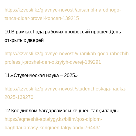
https://kzvesti.kz/glavnye-novosti/ansambl-narodnogo-
tanca-didar-provel-koncert-139215
10.В рамках Года рабочих профессий прошел День
открытых дверей
https://kzvesti.kz/glavnye-novosti/v-ramkah-goda-rabochih-
professij-proshel-den-otkrytyh-dverej-139291
11.«Студенческая наука – 2025»
https://kzvesti.kz/glavnye-novosti/studencheskaja-nauka-
2025-139270
12.Қос диплом бағдарламасы кеңінен талқыланды
https://aqmeshit-aptalygy.kz/bilim/qos-diplom-
baghdarlamasy-kenginen-talqylandy-76443/