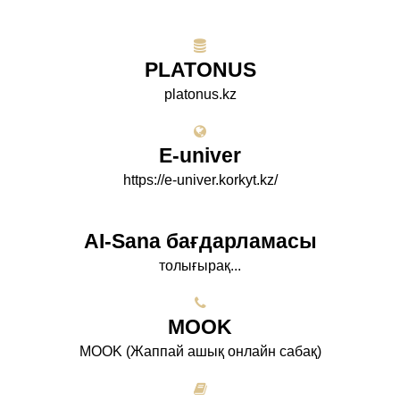
PLATONUS
platonus.kz
E-univer
https://e-univer.korkyt.kz/
AI-Sana бағдарламасы
толығырақ...
МООK
МООK (Жаппай ашық онлайн сабақ)