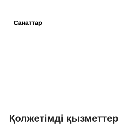
Санаттар
Жаңалықтар
(1912)
Хабарландырулар
(489)
БАҚ біз туралы
(154)
Жобалар
(10)
Қолжетімді қызметтер