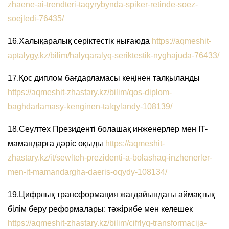
zhaene-ai-trendteri-taqyrybynda-spiker-retinde-soez-
soejledi-76435/
16.Халықаралық серіктестік нығаюда
https://aqmeshit-
aptalygy.kz/bilim/halyqaralyq-seriktestik-nyghajuda-76433/
17.Қос диплом бағдарламасы кеңінен талқыланды
https://aqmeshit-zhastary.kz/bilim/qos-diplom-
baghdarlamasy-kenginen-talqylandy-108139/
18.Сеултех Президенті болашақ инженерлер мен IT-
мамандарға дәріс оқыды
https://aqmeshit-
zhastary.kz/it/sewlteh-prezidenti-a-bolashaq-inzhenerler-
men-it-mamandargha-daeris-oqydy-108134/
19.Цифрлық трансформация жағдайындағы аймақтық
білім беру реформалары: тәжірибе мен келешек
https://aqmeshit-zhastary.kz/bilim/cifrlyq-transformacija-