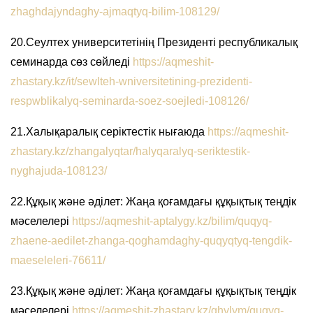
zhaghdajyndaghy-ajmaqtyq-bilim-108129/
20.Сеултех университетінің Президенті республикалық
семинарда сөз сөйледі
https://aqmeshit-
zhastary.kz/it/sewlteh-wniversitetining-prezidenti-
respwblikalyq-seminarda-soez-soejledi-108126/
21.Халықаралық серіктестік нығаюда
https://aqmeshit-
zhastary.kz/zhangalyqtar/halyqaralyq-seriktestik-
nyghajuda-108123/
22.Құқық және әділет: Жаңа қоғамдағы құқықтық теңдік
мәселелері
https://aqmeshit-aptalygy.kz/bilim/quqyq-
zhaene-aedilet-zhanga-qoghamdaghy-quqyqtyq-tengdik-
maeseleleri-76611/
23.Құқық және әділет: Жаңа қоғамдағы құқықтық теңдік
мәселелері
https://aqmeshit-zhastary.kz/ghylym/quqyq-