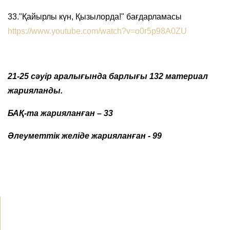
33."Қайырлы күн, Қызылорда!" бағдарламасы
https://www.youtube.com/watch?v=o0r5p98A0ZU
21-25 сәуір аралығында барлығы 132 материал
жарияланды.
БАҚ-та жарияланған – 33
Әлеуметтік желіде жарияланған - 99