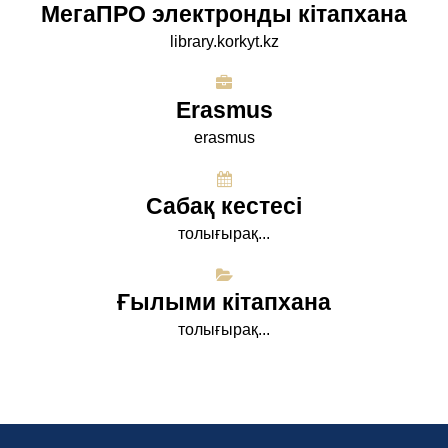
МегаПРО электронды кітапхана
library.korkyt.kz
Erasmus
erasmus
Сабақ кестесі
толығырақ...
Ғылыми кітапхана
толығырақ...