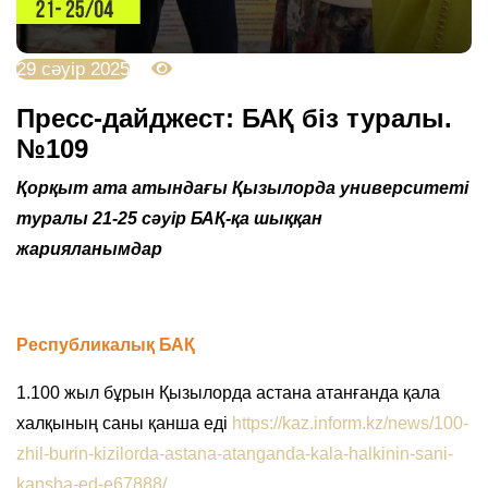
29 сәуір 2025
2647
Пресс-дайджест: БАҚ біз туралы.
№109
Қорқыт ата атындағы Қызылорда университеті
туралы 21-25 сәуір БАҚ-қа шыққан
жарияланымдар
Республикалық БАҚ
1.100 жыл бұрын Қызылорда астана атанғанда қала
халқының саны қанша еді
https://kaz.inform.kz/news/100-
zhil-burin-kizilorda-astana-atanganda-kala-halkinin-sani-
kansha-ed-e67888/