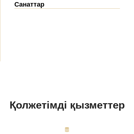
Санаттар
Жаңалықтар
(1914)
Хабарландырулар
(489)
БАҚ біз туралы
(154)
Жобалар
(10)
Қолжетімді қызметтер