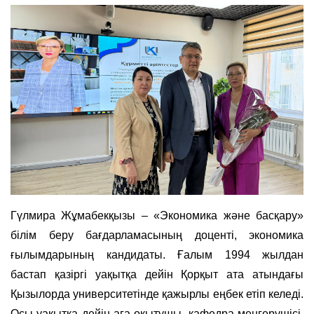
Гүлмира Жұмабекқызы – «Экономика және басқару»
білім беру бағдарламасының доценті, экономика
ғылымдарының кандидаты. Ғалым 1994 жылдан
бастап қазіргі уақытқа дейін Қорқыт ата атындағы
Қызылорда университетінде қажырлы еңбек етіп келеді.
Осы уақытқа дейін аға оқытушы, кафедра меңгерушісі,