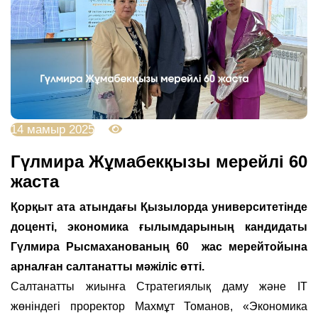
14 мамыр 2025
3281
Гүлмира Жұмабекқызы мерейлі 60
жаста
Қорқыт ата атындағы Қызылорда университетінде
доценті, экономика ғылымдарының кандидаты
Гүлмира Рысмаханованың 60 жас мерейтойына
арналған салтанатты мәжіліс өтті.
Салтанатты жиынға Стратегиялық даму және IT
жөніндегі проректор Махмұт Томанов, «Экономика