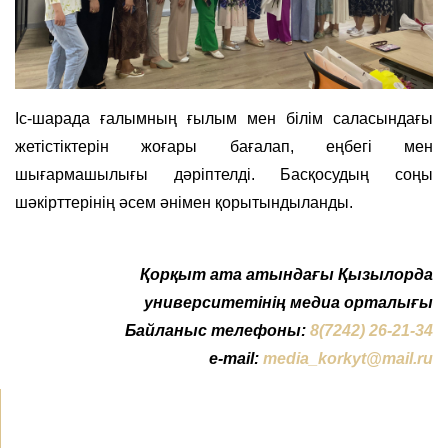
Іс-шарада ғалымның ғылым мен білім саласындағы
жетістіктерін жоғары бағалап, еңбегі мен
шығармашылығы дәріптелді. Басқосудың соңы
шәкірттерінің әсем әнімен қорытындыланды.
Қорқыт ата атындағы Қызылорда
университетінің медиа орталығы
Байланыс телефоны:
8(7242) 26-21-34
e-mail:
media_korkyt@mail.ru