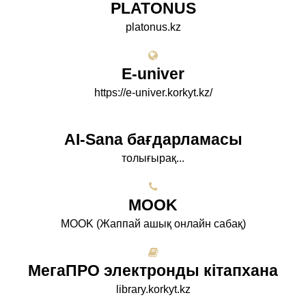
PLATONUS
platonus.kz
E-univer
https://e-univer.korkyt.kz/
AI-Sana бағдарламасы
толығырақ...
МООK
МООK (Жаппай ашық онлайн сабақ)
МегаПРО электронды кітапхана
library.korkyt.kz