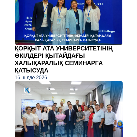
ҚОРҚЫТ АТА УНИВЕРСИТЕТІНІҢ
ӨКІЛДЕРІ ҚЫТАЙДАҒЫ
ХАЛЫҚАРАЛЫҚ СЕМИНАРҒА
ҚАТЫСУДА
16 шілде 2026