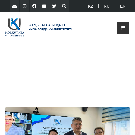
KZ
RU
EN