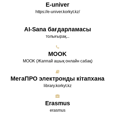
E-univer
https://e-univer.korkyt.kz/
AI-Sana бағдарламасы
толығырақ...
МООK
МООK (Жаппай ашық онлайн сабақ)
МегаПРО электронды кітапхана
library.korkyt.kz
Erasmus
erasmus