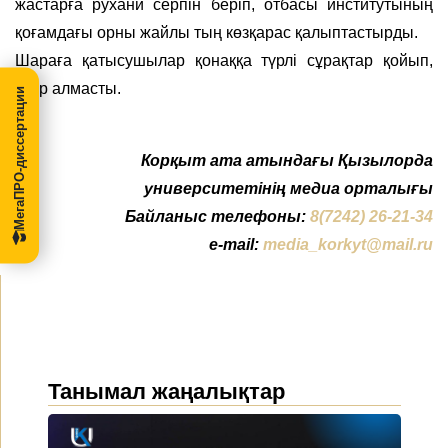
жастарға рухани серпін беріп, отбасы институтының
қоғамдағы орны жайлы тың көзқарас қалыптастырды.
Шараға қатысушылар қонаққа түрлі сұрақтар қойып,
пікір алмасты.
МегаПРО-диссертации
Корқыт ата атындағы Қызылорда
университетінің медиа орталығы
Байланыс телефоны:
8(7242) 26-21-34
e-mail:
media_korkyt@mail.ru
Танымал жаңалықтар