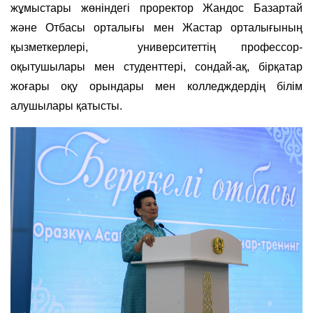
жұмыстары жөніндегі проректор Жандос Базартай
және Отбасы орталығы мен Жастар орталығының
қызметкерлері, университеттің профессор-
оқытушылары мен студенттері, сондай-ақ, бірқатар
жоғары оқу орындары мен колледждердің білім
алушылары қатысты.