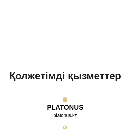
БАҚ біз туралы
(154)
Жобалар
(10)
Қолжетімді қызметтер
PLATONUS
platonus.kz