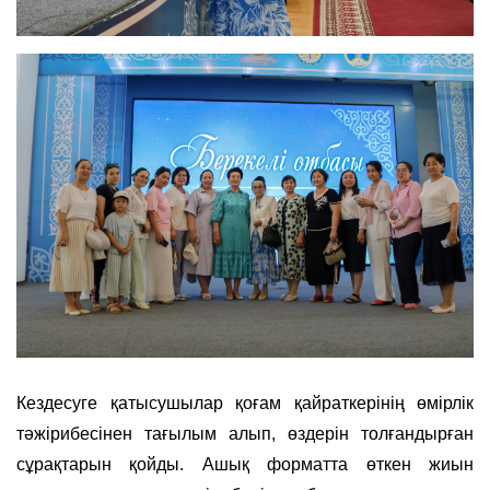
Кездесуге қатысушылар қоғам қайраткерінің өмірлік
тәжірибесінен тағылым алып, өздерін толғандырған
сұрақтарын қойды. Ашық форматта өткен жиын