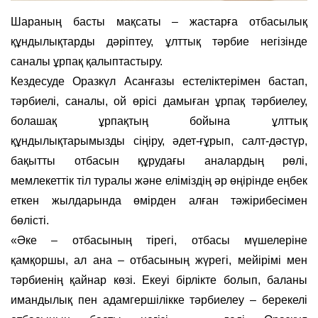
Шараның басты мақсаты – жастарға отбасылық
құндылықтарды дәріптеу, ұлттық тәрбие негізінде
саналы ұрпақ қалыптастыру.
Кездесуде Оразкүл Асанғазы естеліктерімен бастап,
тәрбиелі, саналы, ой өрісі дамыған ұрпақ тәрбиелеу,
болашақ ұрпақтың бойына ұлттық
құндылықтарымызды сіңіру, әдет-ғұрып, салт-дәстүр,
бақытты отбасын құрудағы аналардың рөлі,
мемлекеттік тіл туралы және еліміздің әр өңірінде еңбек
еткен жылдарында өмірден алған тәжірибесімен
бөлісті.
«Әке – отбасының тірегі, отбасы мүшелеріне
қамқоршы, ал ана – отбасының жүрегі, мейірімі мен
тәрбиенің қайнар көзі. Екеуі бірлікте болып, баланы
имандылық пен адамгершілікке тәрбиелеу – берекелі