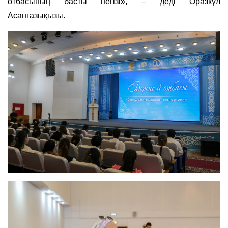
отбасының басты негізі», – деді Оразкүл
Асанғазықызы.