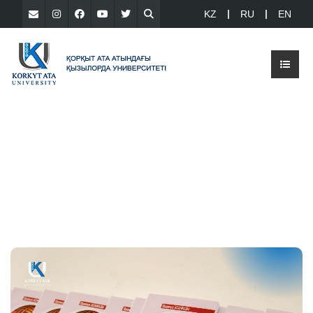
KZ
RU
EN