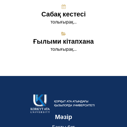
Сабақ кестесі
толығырақ...
Ғылыми кітапхана
толығырақ...
Мәзір