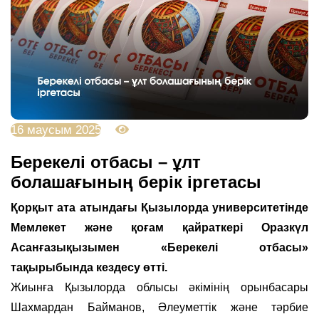
16 маусым 2025
3108
Берекелі отбасы – ұлт
болашағының берік іргетасы
Қорқыт ата атындағы Қызылорда университетінде
Мемлекет және қоғам қайраткері Оразкүл
Асанғазықызымен «Берекелі отбасы»
тақырыбында кездесу өтті.
Жиынға Қызылорда облысы әкімінің орынбасары
Шахмардан Байманов, Әлеуметтік және тәрбие