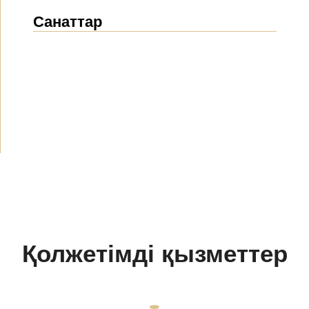
Санаттар
Жаңалықтар
(1914)
Хабарландырулар
(489)
БАҚ біз туралы
(154)
Жобалар
(10)
Қолжетімді қызметтер