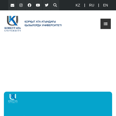
KZ
RU
EN