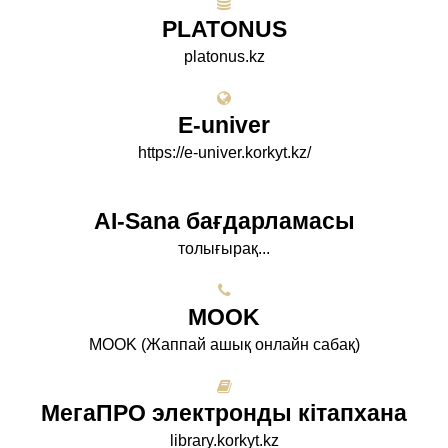
PLATONUS
platonus.kz
E-univer
https://e-univer.korkyt.kz/
AI-Sana бағдарламасы
толығырақ...
МООK
МООK (Жаппай ашық онлайн сабақ)
МегаПРО электронды кітапхана
library.korkyt.kz