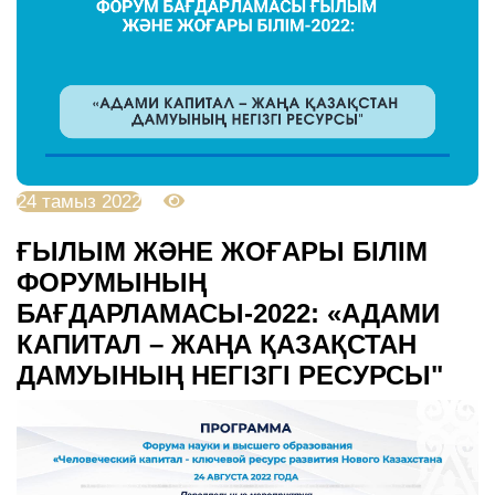
24 тамыз 2022
4302
ҒЫЛЫМ ЖӘНЕ ЖОҒАРЫ БІЛІМ
ФОРУМЫНЫҢ
БАҒДАРЛАМАСЫ-2022: «АДАМИ
КАПИТАЛ – ЖАҢА ҚАЗАҚСТАН
ДАМУЫНЫҢ НЕГІЗГІ РЕСУРСЫ"