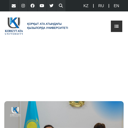
KZ
RU
EN