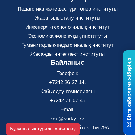
Педагогика және дәстүрлі өнер институты
Жаратылыстану институты
Инженерлі-технологиялық институт
Экономика және құқық институты
Гуманитарлық-педагогикалық институт
Жасанды интеллект институты
Бізге хабарлама жіберіңіз
Байланыс
Телефон:
+7242 26-27-14,
Қабылдау комиссиясы
+7242 71-07-45
Email:
ksu@korkyt.kz
Қызылорда қаласы, Әйтеке би 29А
Бұзушылық туралы хабарлау