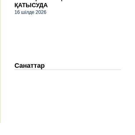
ҚАТЫСУДА
16 шілде 2026
Санаттар
Жаңалықтар
(1912)
Хабарландырулар
(489)
БАҚ біз туралы
(154)
Жобалар
(10)