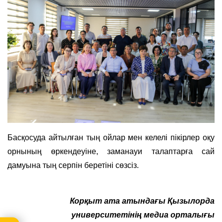
Басқосуда айтылған тың ойлар мен келелі пікірлер оқу
орнының өркендеуіне, заманауи талаптарға сай
дамуына тың серпін беретіні сөзсіз.
Корқыт ата атындағы Қызылорда
университетінің медиа орталығы