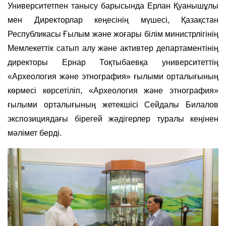
Университетпен танысу барысында Ерлан Қуанышұлы
мен Директорлар кеңесінің мүшесі, Қазақстан
Республикасы Ғылым және жоғары білім министрлігінің
Мемлекеттік сатып алу және активтер департаментінің
директоры Ернар Тоқтыбаевқа университеттің
«Археология және этнография» ғылыми орталығының
көрмесі көрсетіліп, «Aрхеология және этнография»
ғылыми орталығының жетекшісі Сейдалы Билалов
экспозициядағы бірегей жәдігерлер туралы кеңінен
мәлімет берді.