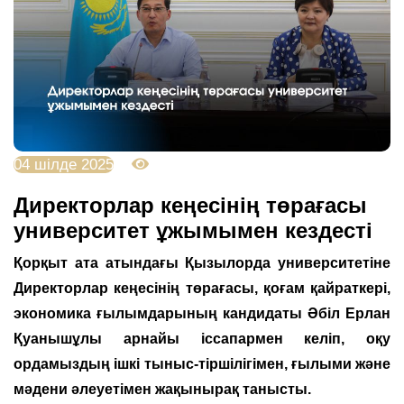
04 шілде 2025
2127
Директорлар кеңесінің төрағасы
университет ұжымымен кездесті
Қорқыт ата атындағы Қызылорда университетіне
Директорлар кеңесінің төрағасы, қоғам қайраткері,
экономика ғылымдарының кандидаты Әбіл Ерлан
Қуанышұлы арнайы іссапармен келіп, оқу
ордамыздың ішкі тыныс-тіршілігімен, ғылыми және
мәдени әлеуетімен жақынырақ танысты.