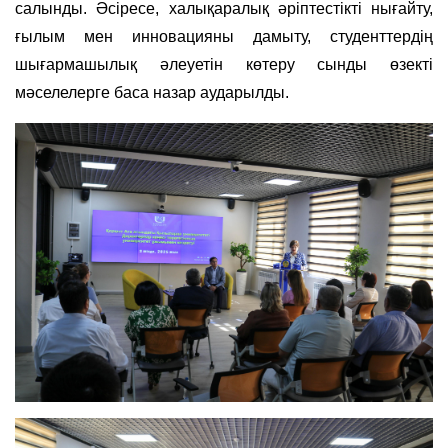
салынды. Әсіресе, халықаралық әріптестікті нығайту,
ғылым мен инновацияны дамыту, студенттердің
шығармашылық әлеуетін көтеру сынды өзекті
мәселелерге баса назар аударылды.