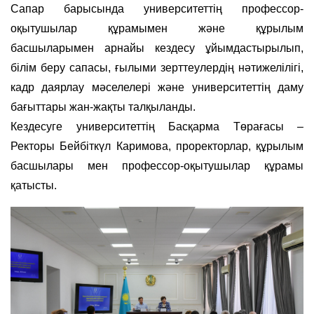
Сапар барысында университеттің профессор-
оқытушылар құрамымен және құрылым
басшыларымен арнайы кездесу ұйымдастырылып,
білім беру сапасы, ғылыми зерттеулердің нәтижелілігі,
кадр даярлау мәселелері және университеттің даму
бағыттары жан-жақты талқыланды.
Кездесуге университеттің Басқарма Төрағасы –
Ректоры Бейбіткүл Каримова, проректорлар, құрылым
басшылары мен профессор-оқытушылар құрамы
қатысты.