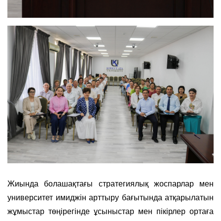
Жиында болашақтағы стратегиялық жоспарлар мен
университет имиджін арттыру бағытында атқарылатын
жұмыстар төңірегінде ұсыныстар мен пікірлер ортаға