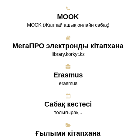
МООK
МООK (Жаппай ашық онлайн сабақ)
МегаПРО электронды кітапхана
library.korkyt.kz
Erasmus
erasmus
Сабақ кестесі
толығырақ...
Ғылыми кітапхана