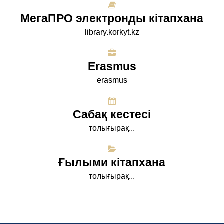
МегаПРО электронды кітапхана
library.korkyt.kz
Erasmus
erasmus
Сабақ кестесі
толығырақ...
Ғылыми кітапхана
толығырақ...