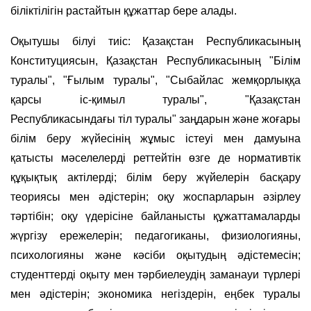
біліктілігін растайтын құжаттар бере алады.
Оқытушы білуі тиіс: Қазақстан Республикасының
Конституциясын, Қазақстан Республикасының "Білім
туралы", "Ғылым туралы", "Сыбайлас жемқорлыққа
қарсы іс-қимыл туралы", "Қазақстан
Республикасындағы тіл туралы" заңдарын және жоғары
білім беру жүйесінің жұмыс істеуі мен дамуына
қатысты мәселелерді реттейтін өзге де нормативтік
құқықтық актілерді; білім беру жүйелерін басқару
теориясы мен әдістерін; оқу жоспарларын әзірлеу
тәртібін; оқу үдерісіне байланысты құжаттамаларды
жүргізу ережелерін; педагогиканы, физиологияны,
психологияны және кәсіби оқытудың әдістемесін;
студенттерді оқыту мен тәрбиелеудің заманауи түрлері
мен әдістерін; экономика негіздерін, еңбек туралы