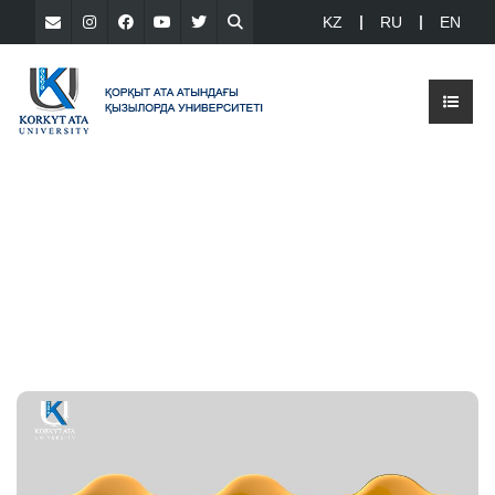
KZ
RU
EN