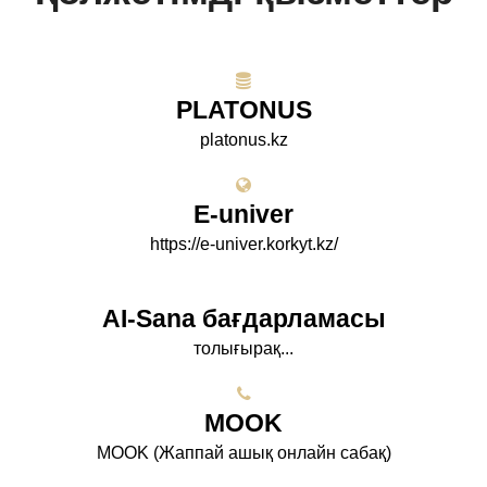
PLATONUS
platonus.kz
E-univer
https://e-univer.korkyt.kz/
AI-Sana бағдарламасы
толығырақ...
МООK
МООK (Жаппай ашық онлайн сабақ)