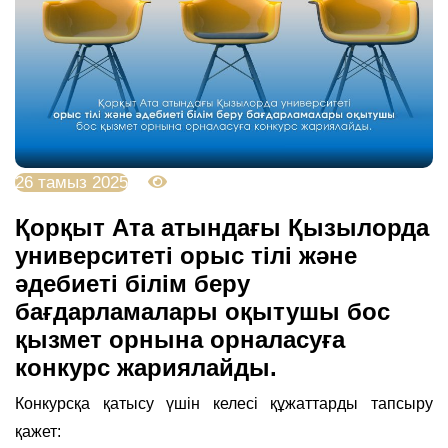
26 тамыз 2025
1384
Қорқыт Ата атындағы Қызылорда
университеті орыс тілі және
әдебиеті білім беру
бағдарламалары оқытушы бос
қызмет орнына орналасуға
конкурс жариялайды.
Конкурсқа қатысу үшін келесі құжаттарды тапсыру
қажет: