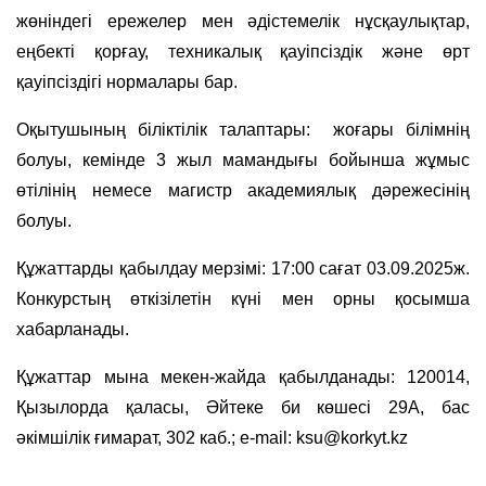
жөніндегі ережелер мен әдістемелік нұсқаулықтар,
еңбекті қорғау, техникалық қауіпсіздік және өрт
қауіпсіздігі нормалары бар.
Оқытушының біліктілік талаптары: жоғары білімнің
болуы, кемінде 3 жыл мамандығы бойынша жұмыс
өтілінің немесе магистр академиялық дәрежесінің
болуы.
Құжаттарды қабылдау мерзімі: 17:00 сағат 03.09.2025ж.
Конкурстың өткізілетін күні мен орны қосымша
хабарланады.
Құжаттар мына мекен-жайда қабылданады:
120014,
Қызылорда қаласы, Әйтеке би көшесі 29А, бас
әкімшілік ғимарат, 302 каб.; e-mail: ksu@korkyt.kz