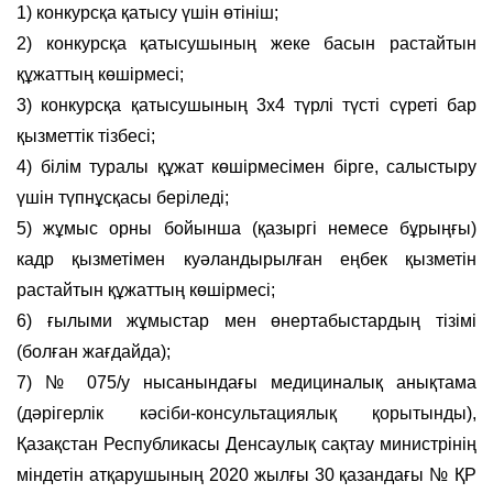
1) конкурсқа қатысу үшін өтініш;
2) конкурсқа қатысушының жеке басын растайтын
құжаттың көшірмесі;
3) конкурсқа қатысушының 3х4 түрлі түсті сүреті бар
қызметтік тізбесі;
4) білім туралы құжат көшірмесімен бірге, салыстыру
үшін түпнұсқасы беріледі;
5) жұмыс орны бойынша (қазыргі немесе бұрыңғы)
кадр қызметімен куәландырылған еңбек қызметін
растайтын құжаттың көшірмесі;
6) ғылыми жұмыстар мен өнертабыстардың тізімі
(болған жағдайда);
7) № 075/у нысанындағы медициналық анықтама
(дәрігерлік кәсіби-консультациялық қорытынды),
Қазақстан Республикасы Денсаулық сақтау министрінің
міндетін атқарушының 2020 жылғы 30 қазандағы № ҚР