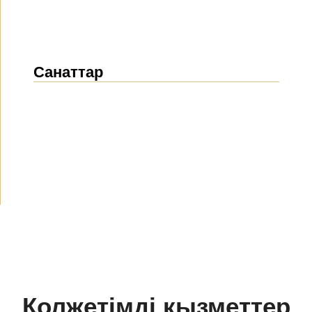
Санаттар
Жаңалықтар
(1914)
Хабарландырулар
(489)
БАҚ біз туралы
(154)
Жобалар
(10)
Қолжетімді қызметтер