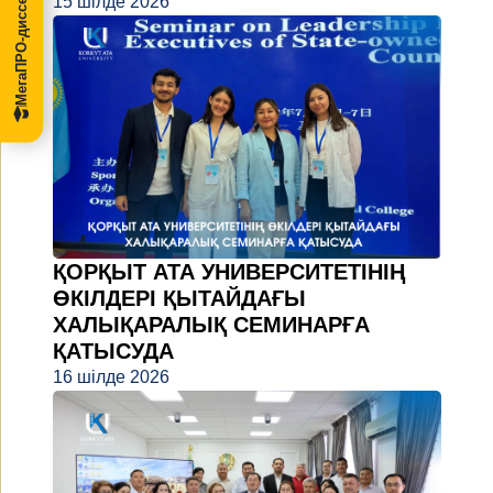
МегаПРО-диссертации
15 шілде 2026
ҚОРҚЫТ АТА УНИВЕРСИТЕТІНІҢ
ӨКІЛДЕРІ ҚЫТАЙДАҒЫ
ХАЛЫҚАРАЛЫҚ СЕМИНАРҒА
ҚАТЫСУДА
16 шілде 2026