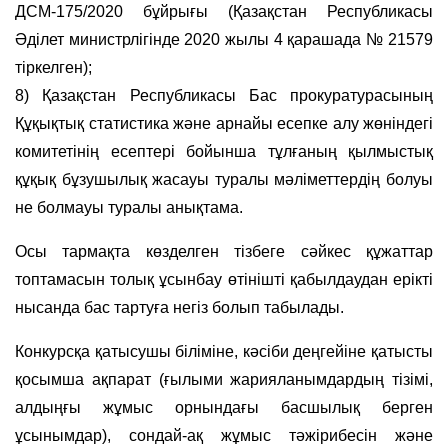
ДСМ-175/2020 бұйрығы (Қазақстан Республикасы
Әділет министрлігінде 2020 жылы 4 қарашада № 21579
тіркелген);
8) Қазақстан Республикасы Бас прокуратурасының
Құқықтық статистика және арнайы есепке алу жөніндегі
комитетінің есептері бойынша тұлғаның қылмыстық
құқық бұзушылық жасауы туралы мәліметтердің болуы
не болмауы туралы анықтама.
Осы тармақта көзделген тiзбеге сәйкес құжаттар
топтамасын толық ұсынбау өтінішті қабылдаудан ерікті
нысанда бас тартуға негіз болып табылады.
Конкурсқа қатысушы біліміне, кәсіби деңгейіне қатысты
қосымша ақпарат (ғылыми жарияланымдардың тізімі,
алдыңғы жұмыс орнындағы басшылық берген
ұсынымдар), сондай-ақ жұмыс тәжірибесін және