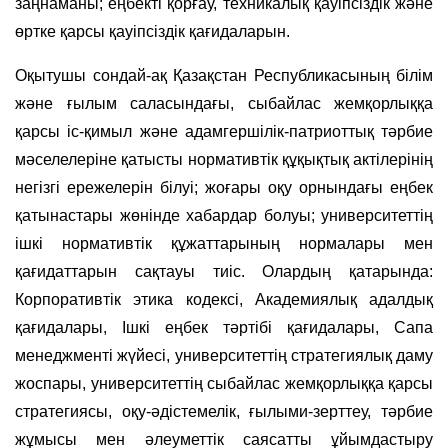
заңнаманы; еңбекті қорғау, техникалық қауіпсіздік және
өртке қарсы қауіпсіздік қағидаларын.
Оқытушы сондай-ақ Қазақстан Республикасының білім
және ғылым саласындағы, сыбайлас жемқорлыққа
қарсы іс-қимыл және адамгершілік-патриоттық тәрбие
мәселелеріне қатысты нормативтік құқықтық актілерінің
негізгі ережелерін білуі; жоғары оқу орнындағы еңбек
қатынастары жөнінде хабардар болуы; университеттің
ішкі нормативтік құжаттарының нормалары мен
қағидаттарын сақтауы тиіс. Олардың қатарында:
Корпоративтік этика кодексі, Академиялық адалдық
қағидалары, Ішкі еңбек тәртібі қағидалары, Сапа
менеджменті жүйесі, университеттің стратегиялық даму
жоспары, университеттің сыбайлас жемқорлыққа қарсы
стратегиясы, оқу-әдістемелік, ғылыми-зерттеу, тәрбие
жұмысы мен әлеуметтік саясатты ұйымдастыру