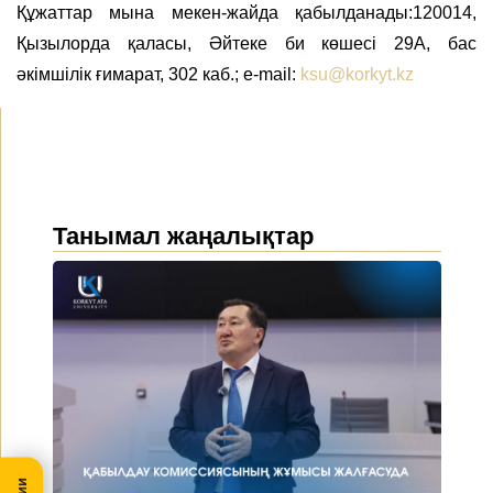
Құжаттар мына мекен-жайда қабылданады:
120014,
Қызылорда қаласы, Әйтеке би көшесі 29А, бас
әкімшілік ғимарат, 302 каб.; e-mail:
ksu@korkyt.kz
Танымал жаңалықтар