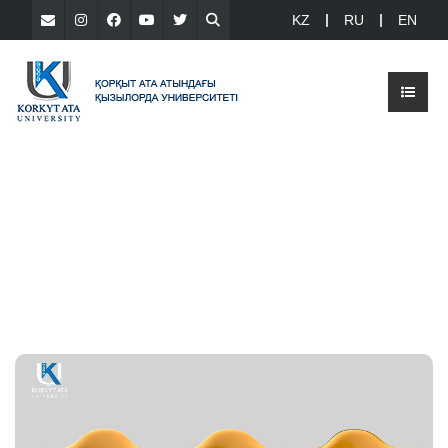
KZ
RU
EN