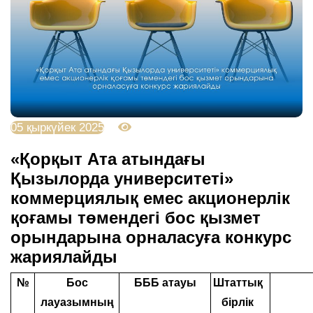
05 қыркүйек 2025
1457
«Қорқыт Ата атындағы
Қызылорда университеті»
коммерциялық емес акционерлік
қоғамы төмендегі бос қызмет
орындарына орналасуға конкурс
жариялайды
№
Бос
БББ атауы
Штаттық
лауазымның
бірлік