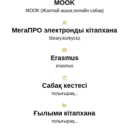
МООK
МООK (Жаппай ашық онлайн сабақ)
МегаПРО электронды кітапхана
library.korkyt.kz
Erasmus
erasmus
Сабақ кестесі
толығырақ...
Ғылыми кітапхана
толығырақ...