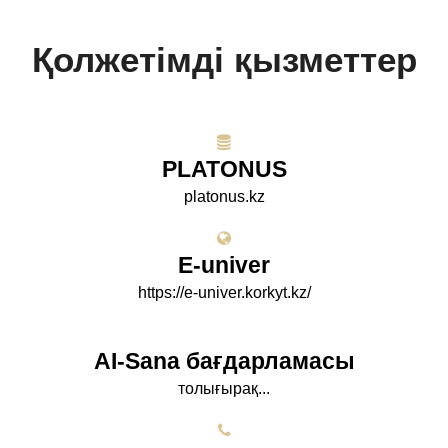
Қолжетімді қызметтер
PLATONUS
platonus.kz
E-univer
https://e-univer.korkyt.kz/
AI-Sana бағдарламасы
толығырақ...