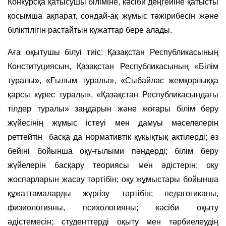
Конкурсқа қатысушы біліміне, кәсіби деңгейіне қатысты
қосымша ақпарат, сондай-ақ жұмыс тәжірибесін және
біліктілігін растайтын құжаттар бере алады.
Аға оқытушы білуі тиіс: Қазақстан Республикасының
Конституциясын, Қазақстан Республикасының «Білім
туралы», «Ғылым туралы», «Сыбайлас жемқорлыққа
қарсы күрес туралы», «Қазақстан Республикасындағы
тілдер туралы» заңдарын және жоғары білім беру
жүйесінің жұмыс істеуі мен дамуы мәселелерін
реттейтін басқа да нормативтік құқықтық актілерді; өз
бейіні бойынша оқу-ғылыми пәндерді; білім беру
жүйелерін басқару теориясы мен әдістерін; оқу
жоспарларын жасау тәртібін; оқу жұмыстары бойынша
құжаттамаларды жүргізу тәртібін; педагогиканы,
физиологияны, психологияны; кәсіби оқыту
әдістемесін; студенттерді оқыту мен тәрбиелеудің