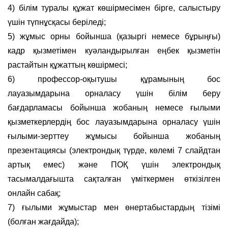
4) білім туралы құжат көшірмесімен бірге, салыстыру
үшін түпнұсқасы беріледі;
5) жұмыс орны бойынша (қазыргі немесе бұрыңғы)
кадр қызметімен куәландырылған еңбек қызметін
растайтын құжаттың көшірмесі;
6) профессор-оқытушы құрамының бос
лауазымдарына орналасу үшін білім беру
бағдарламасы бойынша жобаның немесе ғылыми
қызметкерлердің бос лауазымдарына орналасу үшін
ғылыми-зерттеу жұмысы бойынша жобаның
презентациясы (электрондық түрде, көлемі 7 слайдтан
артық емес) және ПОҚ үшін электрондық
тасымалдағышта сақталған үміткермен өткізілген
онлайн сабақ;
7) ғылыми жұмыстар мен өнертабыстардың тізімі
(болған жағдайда);