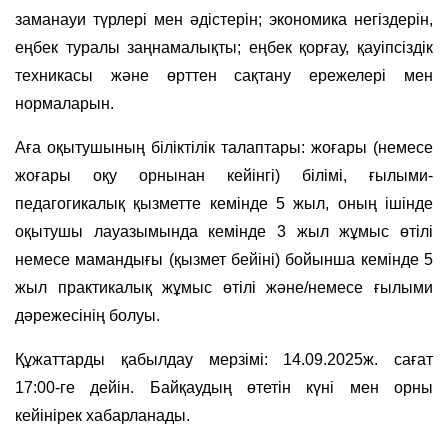
заманауи түрлері мен әдістерін; экономика негіздерін,
еңбек туралы заңнамалықты; еңбек қорғау, қауіпсіздік
техникасы және өрттен сақтану ережелері мен
нормаларын.
Аға оқытушының біліктілік талаптары: жоғары (немесе
жоғары оқу орнынан кейінгі) білімі, ғылыми-
педагогикалық қызметте кемінде 5 жыл, оның ішінде
оқытушы лауазымында кемінде 3 жыл жұмыс өтілі
немесе мамандығы (қызмет бейіні) бойынша кемінде 5
жыл практикалық жұмыс өтілі және/немесе ғылыми
дәрежесінің болуы.
Құжаттарды қабылдау мерзімі: 14.09.2025ж. сағат
17:00-ге дейін. Байқаудың өтетін күні мен орны
кейінірек хабарланады.