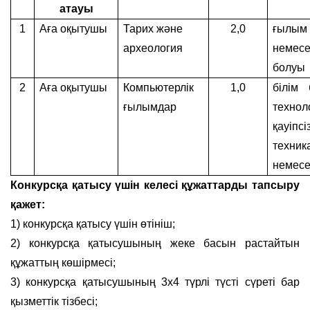
атауы
1
Аға оқытушы
Тарих және
2,0
ғылым
археология
немес
болуы
2
Аға оқытушы
Компьютерлік
1,0
білім
ғылымдар
техно
қауіпсі
техни
немесе
Конкурсқа қатысу үшін келесі құжаттарды тапсыру
қажет:
1) конкурсқа қатысу үшін өтініш;
2) конкурсқа қатысушының жеке басын растайтын
құжаттың көшірмесі;
3) конкурсқа қатысушының 3х4 түрлі түсті сүреті бар
қызметтік тізбесі;