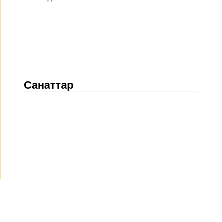
Санаттар
Жаңалықтар
(1914)
Хабарландырулар
(489)
БАҚ біз туралы
(154)
Жобалар
(10)