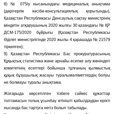
8) № 075/у нысанындағы медициналық анықтама
(дәрігерлік кәсіби-консультациялық қорытынды),
Қазақстан Республикасы Денсаулық сақтау министрінің
міндетін атқарушының 2020 жылғы 30 қазандағы № ҚР
ДСМ-175/2020 бұйрығы (Қазақстан Республикасы
Әділет министрлігінде 2020 жылы 4 қарашада № 21579
тіркелген);
9) Қазақстан Республикасы Бас прокуратурасының
Құқықтық статистика және арнайы есепке алу жөніндегі
комитетінің есептері бойынша тұлғаның қылмыстық
құқық бұзушылық жасауы туралымәліметтердің болуы
не болмауы туралы анықтама.
Жоғарыда көрсетілген тiзбеге сәйкес құжаттар
топтамасын толық ұсынбау өтінішті қабылдаудан ерікті
нысанда бас тартуға негіз болып табылады.