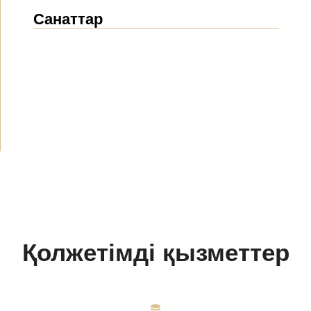
Санаттар
Жаңалықтар
(1914)
Хабарландырулар
(489)
БАҚ біз туралы
(154)
Жобалар
(10)
Қолжетімді қызметтер