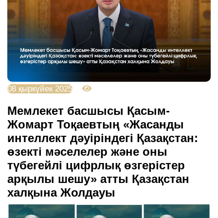
08 қыркүйек 2025
2215
Мемлекет басшысы Қасым-
Жомарт Тоқаевтың «Жасанды
интеллект дәуіріндегі Қазақстан:
өзекті мәселелер және оны
түбегейлі цифрлық өзгерістер
арқылы шешу» атты Қазақстан
халқына Жолдауы