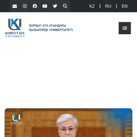
KZ
RU
EN