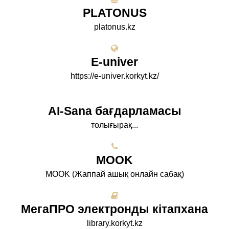
PLATONUS
platonus.kz
E-univer
https://e-univer.korkyt.kz/
AI-Sana бағдарламасы
толығырақ...
МООK
МООK (Жаппай ашық онлайн сабақ)
МегаПРО электронды кітапхана
library.korkyt.kz