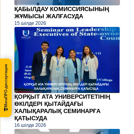
ҚАБЫЛДАУ КОМИССИЯСЫНЫҢ
ЖҰМЫСЫ ЖАЛҒАСУДА
15 шілде 2026
МегаПРО-диссертации
ҚОРҚЫТ АТА УНИВЕРСИТЕТІНІҢ
ӨКІЛДЕРІ ҚЫТАЙДАҒЫ
ХАЛЫҚАРАЛЫҚ СЕМИНАРҒА
ҚАТЫСУДА
16 шілде 2026