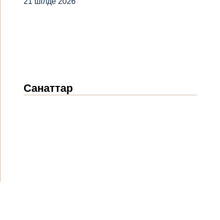
21 шілде 2026
Санаттар
Жаңалықтар
(1916)
Хабарландырулар
(490)
БАҚ біз туралы
(154)
Жобалар
(10)