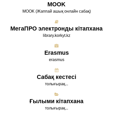
МООK
МООK (Жаппай ашық онлайн сабақ)
МегаПРО электронды кітапхана
library.korkyt.kz
Erasmus
erasmus
Сабақ кестесі
толығырақ...
Ғылыми кітапхана
толығырақ...