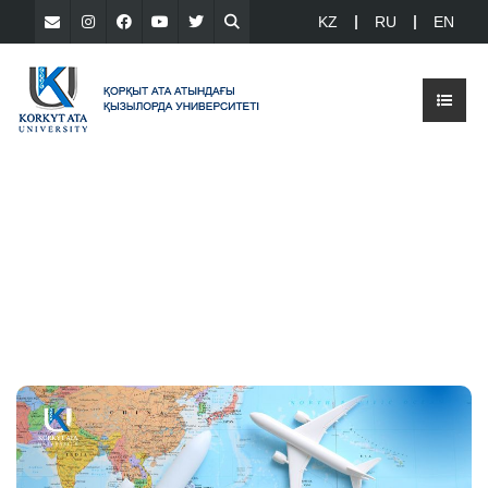
KZ
RU
EN