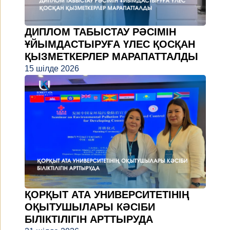
ДИПЛОМ ТАБЫСТАУ РӘСІМІН
ҰЙЫМДАСТЫРУҒА ҮЛЕС ҚОСҚАН
ҚЫЗМЕТКЕРЛЕР МАРАПАТТАЛДЫ
15 шілде 2026
ҚОРҚЫТ АТА УНИВЕРСИТЕТІНІҢ
ОҚЫТУШЫЛАРЫ КӘСІБИ
БІЛІКТІЛІГІН АРТТЫРУДА