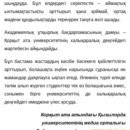
шыңдауда. Бұл елдердегі серіктестік – аймақтық
ынтымақтастықты арттырып қана қоймай, ортақ
мәдени құндылықтарды тереңірек тануға жол ашады.
Академиялық ұтқырлық бағдарламасының дамуы –
Қорқыт ата университетінің халықаралық деңгейдегі
мәртебесін айқындайды.
Бұл бастама жастардың кәсіби бәсекеге қабілеттілігін
арттырып, болашақта еңбек нарығында сұранысқа ие
мамандар даярлауға ықпал етеді. Әлемнің түрлі елінде
тәлім алып жүрген студенттер тек өз болашағына емес,
сонымен бірге университеттің де халықаралық
деңгейдегі имиджіне үлес қосуда.
Корқыт ата атындағы Қызылорда
университетінің медиа орталығы