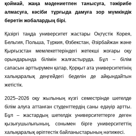
қоймай, жаңа мәдениетпен танысуға, тәжірибе
алмасуға, кәсіби тұрғыда дамуға зор мүмкіндік
беретін жобалардың бірі.
Қазіргі таңда университет жастары Оңтүстік Корея,
Бельгия, Польша, Түркия, Өзбекстан, Әзірбайжан және
Қырғызстан мемлекеттеріндегі жетекші жоғары оқу
орындарында білімін жалғастыруда. Бұл – білім
сапасын арттырумен қатар, Қорқыт ата университетінің
халықаралық деңгейдегі беделін де айқындайтын
жетістік.
2025–2026 оқу жылының күзгі семестрінде шетелде
білім алуға аттанған студенттердің саны едәуір артты.
Бұл – жастардың шетелдік университеттерге деген
қызығушылығының, сонымен бірге университеттің
халықаралық әріптестік байланыстарының нәтижесі.