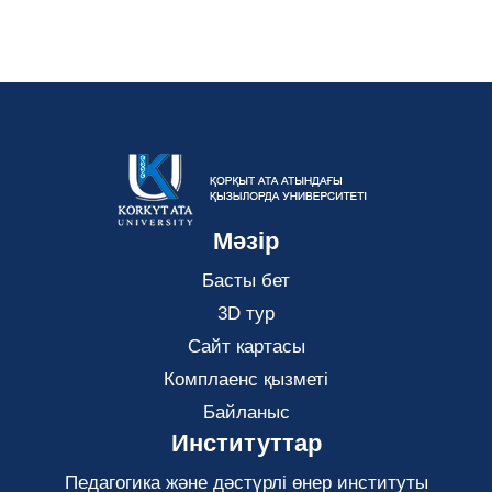
Мәзір
Басты бет
3D тур
Сайт картасы
Комплаенс қызметі
Байланыс
Институттар
Педагогика және дәстүрлі өнер институты