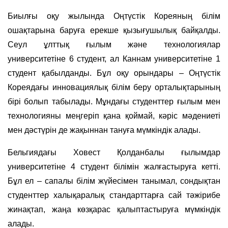
Биылғы оқу жылында Оңтүстік Кореяның білім
ошақтарына баруға ерекше қызығушылық байқалды.
Сеул ұлттық ғылым және технологиялар
университетіне 6 студент, ал Каннам университетіне 1
студент қабылданды. Бұл оқу орындары – Оңтүстік
Кореядағы инновациялық білім беру орталықтарының
бірі болып табылады. Мұндағы студенттер ғылым мен
технологияны меңгеріп қана қоймай, кәріс мәдениеті
мен дәстүрін де жақыннан тануға мүмкіндік алады.
Бельгиядағы Ховест Қолданбалы ғылымдар
университетіне 4 студент білімін жалғастыруға кетті.
Бұл ел – сапалы білім жүйесімен танымал, сондықтан
студенттер халықаралық стандарттарға сай тәжірибе
жинақтап, жаңа көзқарас қалыптастыруға мүмкіндік
алады.