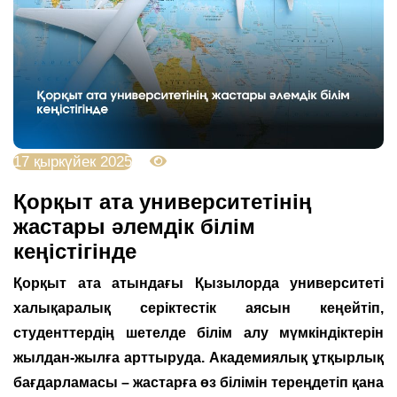
17 қыркүйек 2025
3072
Қорқыт ата университетінің
жастары әлемдік білім
кеңістігінде
Қорқыт ата атындағы Қызылорда университеті
халықаралық серіктестік аясын кеңейтіп,
студенттердің шетелде білім алу мүмкіндіктерін
жылдан-жылға арттыруда. Академиялық ұтқырлық
бағдарламасы – жастарға өз білімін тереңдетіп қана