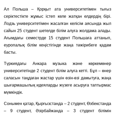
Ал Польша – Қорқыт ата университетімен тығыз
серіктестікте жұмыс істеп келе жатқан елдердің бірі.
Лодзь университетімен жасалған келісім аясында жыл
сайын 25 студент шетелде білім алуға жолдама алады.
Ағымдағы семестрде 15 студент Польшаға аттанып,
еуропалық білім кеңістігінде жаңа тәжірибеге қадам
басты.
Түркиядағы Анкара музыка және көркемөнер
университетінде 2 студент білім алуға кетті. Бұл – өнер
саласын таңдаған жастар үшін өзін-өзі дамытуға, жаңа
шығармашылық идеяларды жүзеге асыруға таптырмас
мүмкіндік.
Сонымен қатар, Қырғызстанда – 2 студент, Өзбекстанда
– 9 студент, Әзірбайжанда – 3 студент білімін