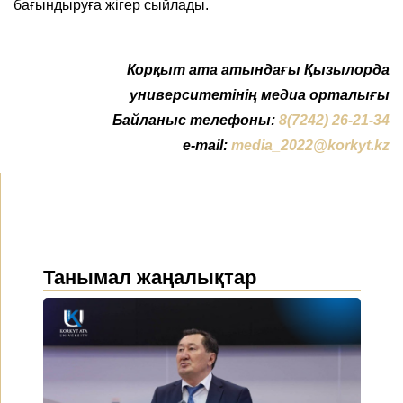
бағындыруға жігер сыйлады.
Корқыт ата атындағы Қызылорда
университетінің медиа орталығы
Байланыс телефоны:
8(7242) 26-21-34
e-mail:
media_2022@korkyt.kz
Танымал жаңалықтар