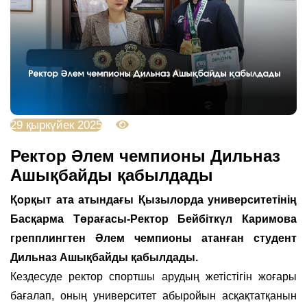
29 қыркүйек 2025
1624
Ректор Әлем чемпионы Дильназ
Ашықбайды қабылдады
Қорқыт ата атындағы Қызылорда университетінің
Басқарма Төрағасы-Ректор Бейбіткүл Каримова
грепплингтен Әлем чемпионы атанған студент
Дильназ Ашықбайды қабылдады.
Кездесуде ректор спортшы арудың жетістігін жоғары
бағалап, оның университет абыройын асқақтатқанын