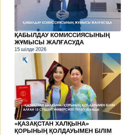
ҚАБЫЛДАУ КОМИССИЯСЫНЫҢ
ЖҰМЫСЫ ЖАЛҒАСУДА
15 шілде 2026
«ҚАЗАҚСТАН ХАЛҚЫНА»
ҚОРЫНЫҢ ҚОЛДАУЫМЕН БІЛІМ