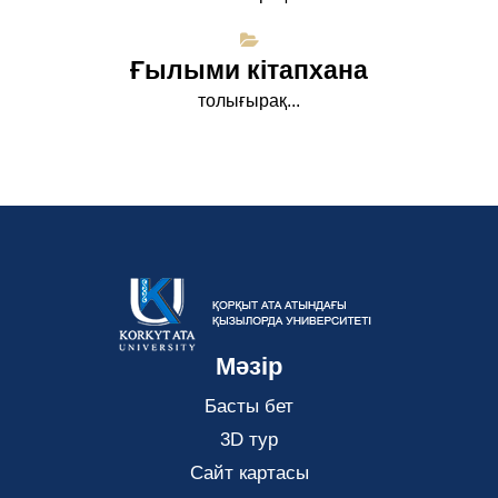
Ғылыми кітапхана
толығырақ...
Мәзір
Басты бет
3D тур
Сайт картасы