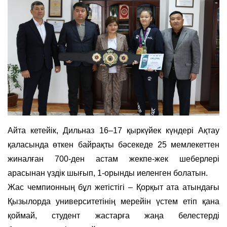
Айта кетейік, Дильназ 16–17 қыркүйек күндері Ақтау
қаласында өткен байрақты бәсекеде 25 мемлекеттен
жиналған 700-ден астам жекпе-жек шеберлері
арасынан үздік шығып, 1-орынды иеленген болатын.
Жас чемпионның бұл жетістігі – Қорқыт ата атындағы
Қызылорда университетінің мерейін үстем етіп қана
қоймай, студент жастарға жаңа белестерді