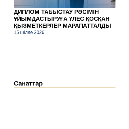
ДИПЛОМ ТАБЫСТАУ РӘСІМІН
ҰЙЫМДАСТЫРУҒА ҮЛЕС ҚОСҚАН
ҚЫЗМЕТКЕРЛЕР МАРАПАТТАЛДЫ
15 шілде 2026
Санаттар
Жаңалықтар
(1914)
Хабарландырулар
(489)
БАҚ біз туралы
(154)
Жобалар
(10)