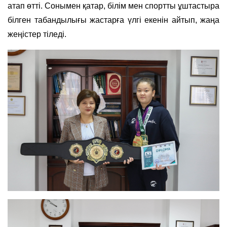
атап өтті. Сонымен қатар, білім мен спортты ұштастыра
білген табандылығы жастарға үлгі екенін айтып, жаңа
жеңістер тіледі.