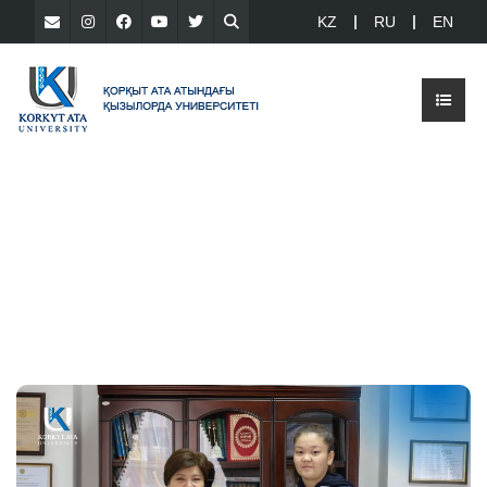
KZ
RU
EN