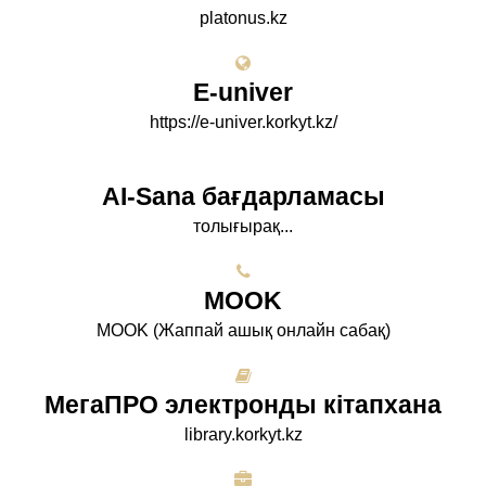
platonus.kz
E-univer
https://e-univer.korkyt.kz/
AI-Sana бағдарламасы
толығырақ...
МООK
МООK (Жаппай ашық онлайн сабақ)
МегаПРО электронды кітапхана
library.korkyt.kz