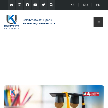
KZ
RU
EN