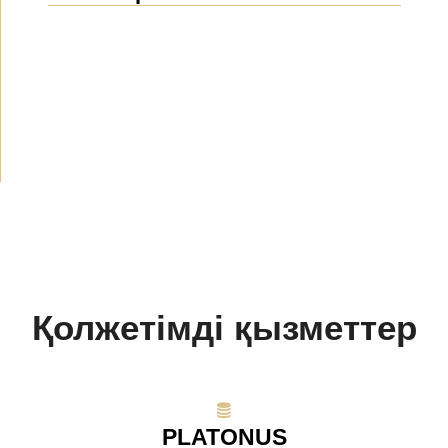
Жаңалықтар
(1914)
Хабарландырулар
(489)
БАҚ біз туралы
(154)
Жобалар
(10)
Қолжетімді қызметтер
PLATONUS