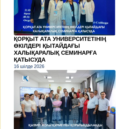
ҚОРҚЫТ АТА УНИВЕРСИТЕТІНІҢ
ӨКІЛДЕРІ ҚЫТАЙДАҒЫ
ХАЛЫҚАРАЛЫҚ СЕМИНАРҒА
ҚАТЫСУДА
16 шілде 2026