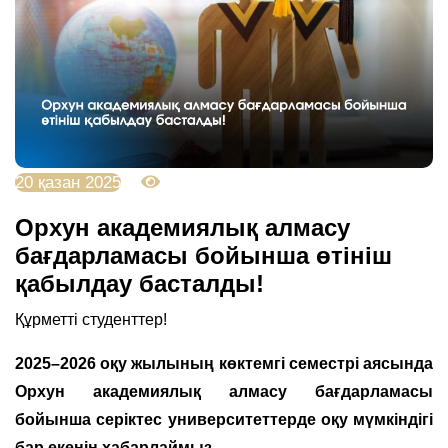
20 қазан 2025
1841
Орхун академиялық алмасу
бағдарламасы бойынша өтініш
қабылдау басталды!
Құрметті студенттер!
2025–2026 оқу жылының көктемгі семестрі аясында
Орхун академиялық алмасу бағдарламасы
бойынша серіктес университеттерде оқу мүмкіндігі
бар екенін хабарлаймыз.