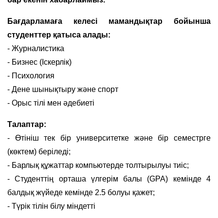
Бағдарламаға келесі мамандықтар бойынша
студенттер қатыса алады:
- Журналистика
- Бизнес (Іскерлік)
- Психология
- Дене шынықтыру және спорт
- Орыс тілі мен әдебиеті
Талаптар:
- Өтініш тек бір университетке және бір семестрге
(көктем) беріледі;
- Барлық құжаттар компьютерде толтырылуы тиіс;
- Студенттің орташа үлгерім балы (GPA) кемінде 4
балдық жүйеде кемінде 2.5 болуы қажет;
- Түрік тілін білу міндетті