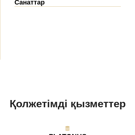
Санаттар
Жаңалықтар
(1912)
Хабарландырулар
(489)
БАҚ біз туралы
(154)
Жобалар
(10)
Қолжетімді қызметтер