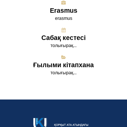
Erasmus
erasmus
Сабақ кестесі
толығырақ...
Ғылыми кітапхана
толығырақ...