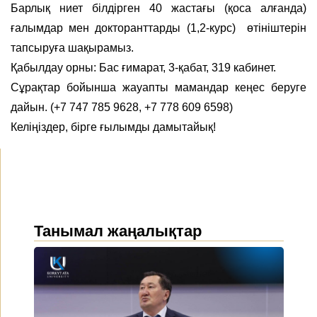
Барлық ниет білдірген 40 жастағы (қоса алғанда)
ғалымдар мен докторанттарды (1,2-курс) өтініштерін
тапсыруға шақырамыз.
Қабылдау орны: Бас ғимарат, 3-қабат, 319 кабинет.
Сұрақтар бойынша жауапты мамандар кеңес беруге
дайын. (+7 747 785 9628, +7 778 609 6598)
Келіңіздер, бірге ғылымды дамытайық!
Танымал жаңалықтар