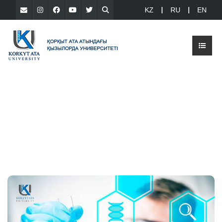
KZ
RU
EN