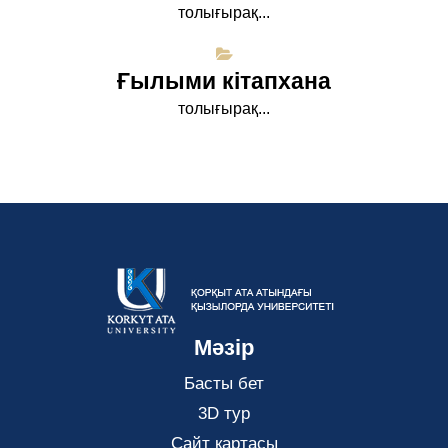
толығырақ...
Ғылыми кітапхана
толығырақ...
Мәзір
Басты бет
3D тур
Сайт картасы