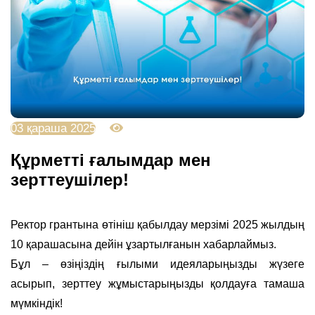
03 қараша 2025
1349
Құрметті ғалымдар мен
зерттеушілер!
Ректор грантына өтініш қабылдау мерзімі 2025 жылдың
10 қарашасына дейін ұзартылғанын хабарлаймыз.
Бұл – өзіңіздің ғылыми идеяларыңызды жүзеге
асырып, зерттеу жұмыстарыңызды қолдауға тамаша
мүмкіндік!