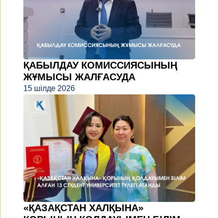
ҚАБЫЛДАУ КОМИССИЯСЫНЫҢ
ЖҰМЫСЫ ЖАЛҒАСУДА
15 шілде 2026
«ҚАЗАҚСТАН ХАЛҚЫНА»