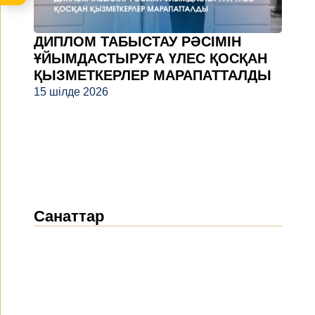
ДИПЛОМ ТАБЫСТАУ РӘСІМІН
ҰЙЫМДАСТЫРУҒА ҮЛЕС ҚОСҚАН
ҚЫЗМЕТКЕРЛЕР МАРАПАТТАЛДЫ
15 шілде 2026
Санаттар
Жаңалықтар
(1914)
Хабарландырулар
(489)
БАҚ біз туралы
(154)
Жобалар
(10)