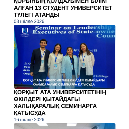
ҚОРЫНЫҢ ҚОЛДАУЫМЕН БІЛІМ
АЛҒАН 13 СТУДЕНТ УНИВЕРСИТЕТ
ТҮЛЕГІ АТАНДЫ
08 шілде 2026
ҚОРҚЫТ АТА УНИВЕРСИТЕТІНІҢ
ӨКІЛДЕРІ ҚЫТАЙДАҒЫ
ХАЛЫҚАРАЛЫҚ СЕМИНАРҒА
ҚАТЫСУДА
16 шілде 2026