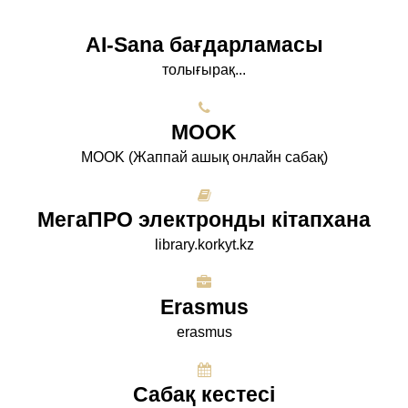
AI-Sana бағдарламасы
толығырақ...
МООK
МООK (Жаппай ашық онлайн сабақ)
МегаПРО электронды кітапхана
library.korkyt.kz
Erasmus
erasmus
Сабақ кестесі