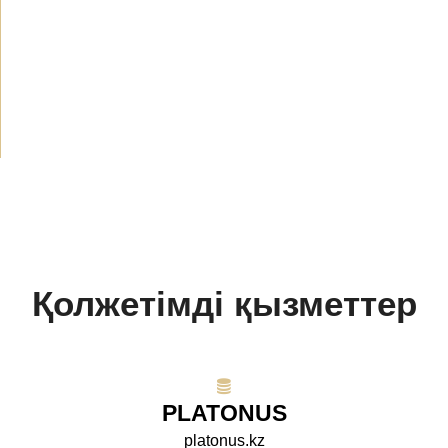
Жаңалықтар
(1914)
Хабарландырулар
(489)
БАҚ біз туралы
(154)
Жобалар
(10)
Қолжетімді қызметтер
PLATONUS
platonus.kz