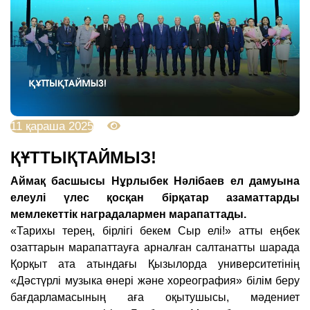
11 қараша 2025
1422
ҚҰТТЫҚТАЙМЫЗ!
Аймақ басшысы Нұрлыбек Нәлібаев ел дамуына
елеулі үлес қосқан бірқатар азаматтарды
мемлекеттік наградалармен марапаттады.
«Тарихы терең, бірлігі бекем Сыр елі!» атты еңбек
озаттарын марапаттауға арналған салтанатты шарада
Қорқыт ата атындағы Қызылорда университетінің
«Дәстүрлі музыка өнері және хореография» білім беру
бағдарламасының аға оқытушысы, мәдениет