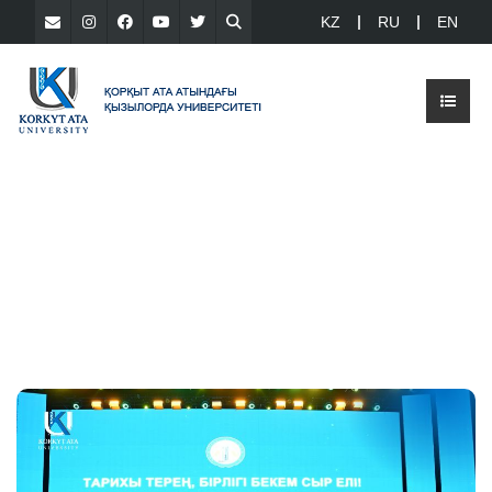
KZ
RU
EN