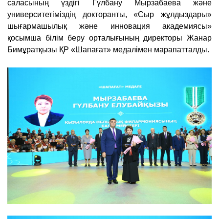
саласының үздігі Гүлбану Мырзабаева және
университетіміздің докторанты, «Сыр жұлдыздары»
шығармашылық және инновация академиясы»
қосымша білім беру орталығының директоры Жанар
Бимұратқызы ҚР «Шапағат» медалімен марапатталды.