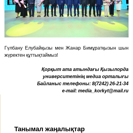
Гүлбану Елубайқызы мен Жанар Бимұратқызын шын
жүректен құттықтаймыз!
Қорқыт ата атындағы Қызылорда
университетінің медиа орталығы
Байланыс телефоны:
8(7242) 26-21-34
e-mail:
media_korkyt@mail.ru
Танымал жаңалықтар