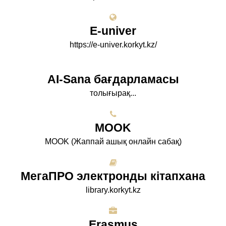
E-univer
https://e-univer.korkyt.kz/
AI-Sana бағдарламасы
толығырақ...
МООK
МООK (Жаппай ашық онлайн сабақ)
МегаПРО электронды кітапхана
library.korkyt.kz
Erasmus