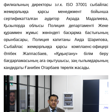
филиалының директоры з.ғ.к. ISO 37001 сыбайлас
жемқорлыққа қарсы менеджмент бойынша
сертификатталған аудитор Ақзада Мадалиева,
Қызылорда облысы Полиция департаменті Жеке
құраммен жұмыс жөніндегі басқарма бастығының
орынбасары, Полиция капитаны Аида Шарипова,
Сыбайлас жемқорлыққа қарсы комплаенс-офицері
Әлібек Жаппасбаев, «Құқықтану» білім беру
бағдарламасының аға оқытушысы, заң ғылымдарының
кандидаты Ғанибек Отарбаев төрелік жасады.