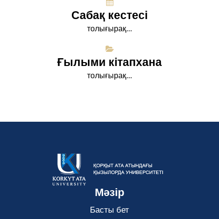
Сабақ кестесі
толығырақ...
Ғылыми кітапхана
толығырақ...
Мәзір
Басты бет