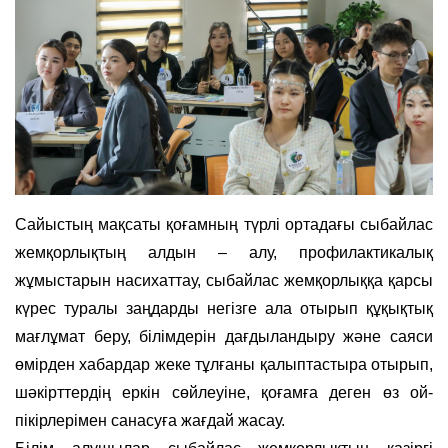
Сайыстың мақсаты қоғамның түрлі ортадағы сыбайлас
жемқорлықтың алдын – алу, профилактикалық
жұмыстарын насихаттау, сыбайлас жемқорлыққа қарсы
күрес туралы заңдарды негізге ала отырып құқықтық
мағлұмат беру, білімдерін дағдыландыру және саяси
өмірден хабардар жеке тұлғаны қалыптастыра отырып,
шәкірттердің еркін сөйлеуіне, қоғамға деген өз ой-
пікірлерімен санасуға жағдай жасау.