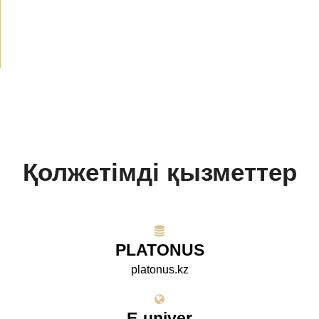
БАҚ біз туралы
(154)
Жобалар
(10)
Қолжетімді қызметтер
PLATONUS
platonus.kz
E-univer