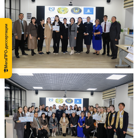
МегаПРО-диссертации