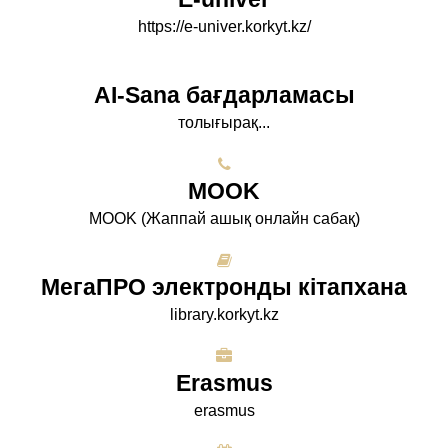
https://e-univer.korkyt.kz/
AI-Sana бағдарламасы
толығырақ...
МООK
МООK (Жаппай ашық онлайн сабақ)
МегаПРО электронды кітапхана
library.korkyt.kz
Erasmus
erasmus