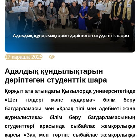
17 қараша 2025
1328
Адалдық құндылықтарын
дәріптеген студенттік шара
Қорқыт ата атындағы Қызылорда университетінде
«Шет тілдері және аударма» білім беру
бағдарламасы мен «Қазақ тілі мен әдебиеті және
журналистика» білім беру бағдарламасының
студенттері арасында сыбайлас жемқорлыққа
қарсы «Заң мен тәртіп: сыбайлас жемқорлыққа