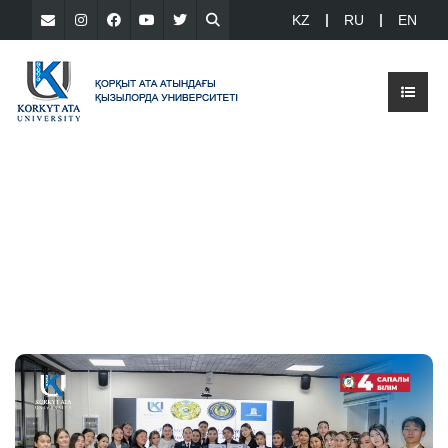
KZ
RU
EN