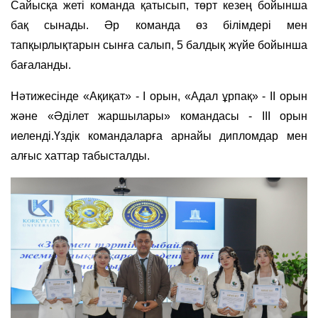
Сайысқа жеті команда қатысып, төрт кезең бойынша
бақ сынады. Әр команда өз білімдері мен
тапқырлықтарын сынға салып, 5 балдық жүйе бойынша
бағаланды.
Нәтижесінде «Ақиқат» - І орын, «Адал ұрпақ» - ІІ орын
және «Әділет жаршылары» командасы - ІІІ орын
иеленді.Үздік командаларға арнайы дипломдар мен
алғыс хаттар табысталды.