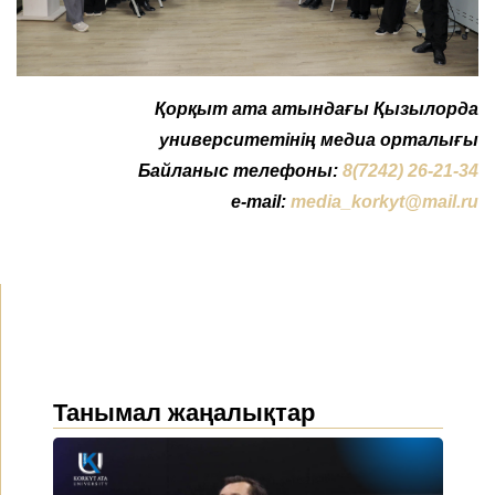
Қорқыт ата атындағы Қызылорда
университетінің медиа орталығы
Байланыс телефоны:
8(7242) 26-21-34
e-mail:
media_korkyt@mail.ru
Танымал жаңалықтар