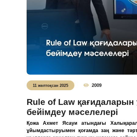
2009
11 желтоқсан 2025
Rule of Law қағидаларын
бейімдеу мәселелері
Қожа Ахмет Ясауи атындағы Халықаралық
ұйымдастыруымен қоғамда заң және тәрті