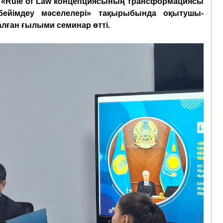
 «Rule of Law концепциясының трансформациясы
бейімдеу мәселелері» тақырыбында оқытушы-
лған ғылыми семинар өтті.