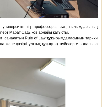
 университетінің профессоры, заң ғылымдарының
сперт Марат Садықов арнайы қатысты.
егі саналатын Rule of Law тұжырымдамасының тарихи
а және қазіргі ұлттық құқықтық жүйелерге ықпалына