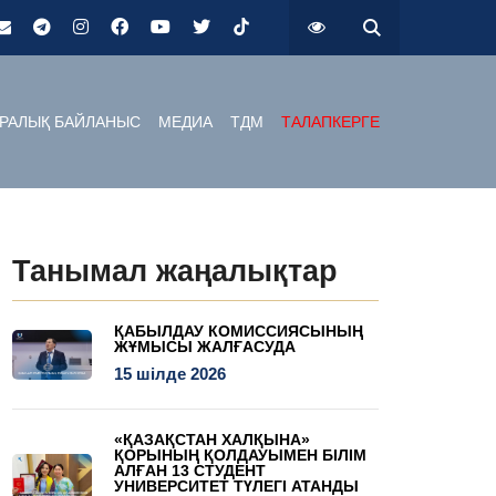
РАЛЫҚ БАЙЛАНЫС
МЕДИА
ТДМ
ТАЛАПКЕРГЕ
Танымал жаңалықтар
ҚАБЫЛДАУ КОМИССИЯСЫНЫҢ
ЖҰМЫСЫ ЖАЛҒАСУДА
15 шілде 2026
«ҚАЗАҚСТАН ХАЛҚЫНА»
ҚОРЫНЫҢ ҚОЛДАУЫМЕН БІЛІМ
АЛҒАН 13 СТУДЕНТ
УНИВЕРСИТЕТ ТҮЛЕГІ АТАНДЫ