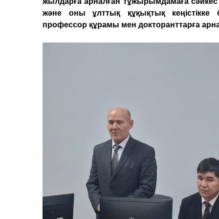
жылдарға арналған тұжырымдамаға сәйкес
және оны ұлттық құқықтық кеңістікке 
профессор құрамы мен докторанттарға арна