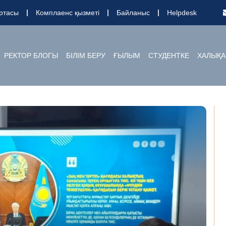
ртасы
Комплаенс қызметі
Байланыс
Helpdesk
РЕКТОР БЛОГЫ
БІЛІМ БЕРУ
ҒЫЛЫМ
СТУДЕНТКЕ
ХАЛЫҚА