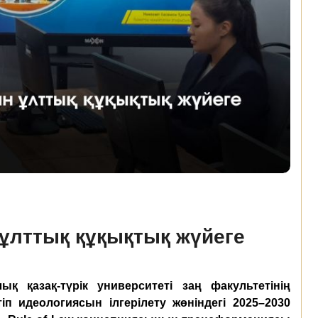
 ұлттық құқықтық жүйеге
 қазақ-түрік университеті заң факультетінің
п идеологиясын ілгерілету жөніндегі 2025–2030