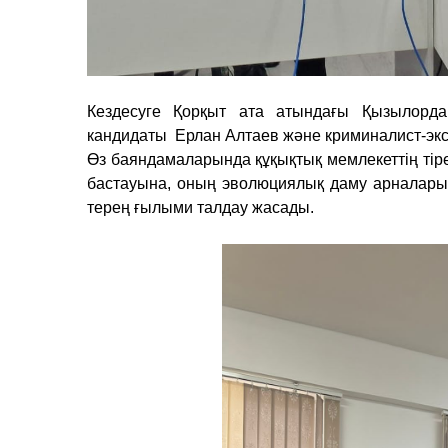
Кездесуге Қорқыт ата атындағы Қызылорда
кандидаты Ерлан Алтаев және криминалист-эк
Өз баяндамаларында құқықтық мемлекеттің тір
бастауына, оның эволюциялық даму арналарын
терең ғылыми талдау жасады.